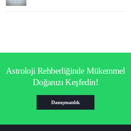
Astroloji Rehberliğinde Mükemmel
Doğanızı Keşfedin!
Danışmanlık