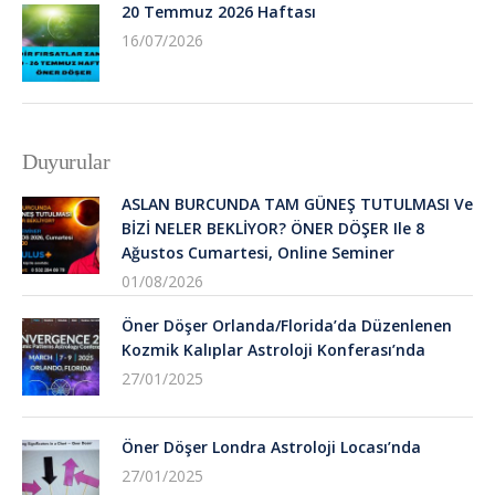
20 Temmuz 2026 Haftası
16/07/2026
Duyurular
ASLAN BURCUNDA TAM GÜNEŞ TUTULMASI Ve
BİZİ NELER BEKLİYOR? ÖNER DÖŞER Ile 8
Ağustos Cumartesi, Online Seminer
01/08/2026
Öner Döşer Orlanda/Florida’da Düzenlenen
Kozmik Kalıplar Astroloji Konferası’nda
27/01/2025
Öner Döşer Londra Astroloji Locası’nda
27/01/2025