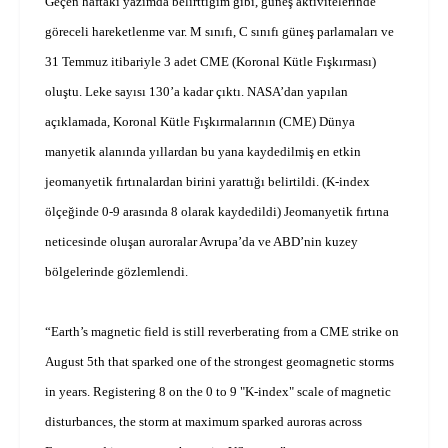
Geçen haftaki yazımda belirttiğim gibi, güneş aktivitelerinde
göreceli hareketlenme var. M sınıfı, C sınıfı güneş parlamaları ve
31 Temmuz itibariyle 3 adet CME (Koronal Kütle Fışkırması)
oluştu. Leke sayısı 130’a kadar çıktı. NASA’dan yapılan
açıklamada, Koronal Kütle Fışkırmalarının (CME) Dünya
manyetik alanında yıllardan bu yana kaydedilmiş en etkin
jeomanyetik fırtınalardan birini yarattığı belirtildi. (K-index
ölçeğinde 0-9 arasında 8 olarak kaydedildi) Jeomanyetik fırtına
neticesinde oluşan auroralar Avrupa’da ve ABD’nin kuzey
bölgelerinde gözlemlendi.
“Earth’s magnetic field is still reverberating from a CME strike on
August 5th that sparked one of the strongest geomagnetic storms
in years. Registering 8 on the 0 to 9 "K-index" scale of magnetic
disturbances, the storm at maximum sparked auroras across