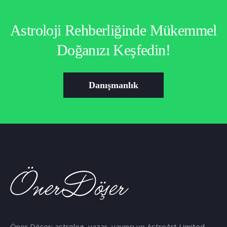
Astroloji Rehberliğinde Mükemmel
Doğanızı Keşfedin!
Danışmanlık
Öner Döşer; astrolog, yazar, yayıncı ve AstroArt Limited