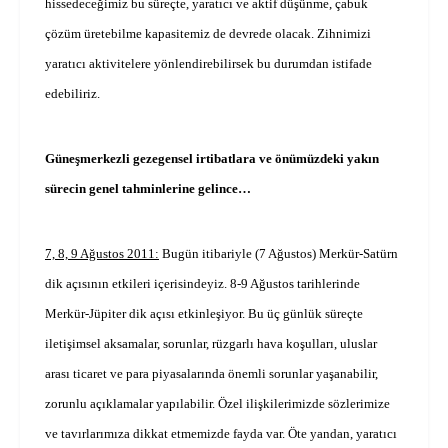
hissedeceğimiz bu süreçte, yaratıcı ve aktif düşünme, çabuk
çözüm üretebilme kapasitemiz de devrede olacak. Zihnimizi
yaratıcı aktivitelere yönlendirebilirsek bu durumdan istifade
edebiliriz.
Güneşmerkezli gezegensel irtibatlara ve önümüzdeki yakın
sürecin genel tahminlerine gelince…
7, 8, 9 Ağustos 2011:
Bugün itibariyle (7 Ağustos) Merkür-Satürn
dik açısının etkileri içerisindeyiz. 8-9 Ağustos tarihlerinde
Merkür-Jüpiter dik açısı etkinleşiyor. Bu üç günlük süreçte
iletişimsel aksamalar, sorunlar, rüzgarlı hava koşulları, uluslar
arası ticaret ve para piyasalarında önemli sorunlar yaşanabilir,
zorunlu açıklamalar yapılabilir. Özel ilişkilerimizde sözlerimize
ve tavırlarımıza dikkat etmemizde fayda var. Öte yandan, yaratıcı