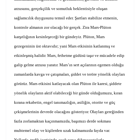
arzusunu, gerçekçilik ve somutluk beklentisiyle oluşan
sağlamcılık duygusunu temsil eder. Şartları stabilize etmenin,
kontrole almanın zor olacağı bir gerçek. Zira Mars-Plüton
karşıtlığının kesinleşeceği bir gündeyiz. Plüton, Mars
gezegeninin üst oktavıdır; yani Mars etkisinin katlanmış ve
etkinleşmiş halidir. Mars, fethetme güdüsü taşır ve mücadele edip
galip gelme arzusu yaratır. Mars’ın sert açılarının egemen olduğu
zamanlarda kavga ve çatışmaları, şiddet ve teröre yönelik olayları
görürüz. Mars etkisini katlayacak olan Plüton ile karesi, şiddete
yönelik olayların aktif olabileceği bir günde olduğumuzu, kıran
kırana rekabetin, engel tanımazlığın, asiliğin, otorite ve güç
çekişmelerinin devrede olacağını gösteriyor. Olayları gereğinden
fazla zorlamaktan kaçınmamızda, başımızı derde sokması
muhtemel olay ve kişilerden uzak kalmamızda fayda var.
Yollarda, trafik içerisinde, uçak veya diğer vasıtalarla