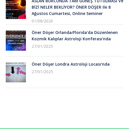
ASLAN BURCUNDA TAM GÜNEŞ TUTULMASI Ve
BİZİ NELER BEKLİYOR? ÖNER DÖŞER Ile 8
Ağustos Cumartesi, Online Seminer
01/08/2026
Öner Döşer Orlanda/Florida’da Düzenlenen
Kozmik Kalıplar Astroloji Konferası’nda
27/01/2025
Öner Döşer Londra Astroloji Locası’nda
27/01/2025