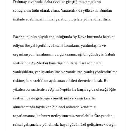
Dolunay civarında, daha evvelce giriştiğimiz projelerin
sonuçlarını ürün olarak alırız. Yaratıcılık da yüksektir. Bundan
istifade edebilir, zihnimizi yaratıcı projelere yönlendirebiliriz.
Pazar gününün büyük çoğunluğunda Ay Kova burcunda hareket
ediyor. Sosyal içerikli ve insani konuların, yardımlaşma ve
organizasyon temalarının vurgu kazanacağı bir gündeyiz. Sabah
saatlerinde Ay-Merkür karşıtlığının iletişimsel sorunlara,
yanlışlıklara, yanlış anlaşılma ve yanıltılma, yanlış yönlendirilme
riskine, kararsızlıklara açık tutan etkileri devrede olacak. Bu
yüzden bu saatlerde ve Ay’ın Neptün ile karşıt açıda olacağı öğle
saatlerinde de geleceğe yönelik net ve kesin kararlar
almamamızda fayda var. Zihinsel anlamda kendimizi
toparlamamız, kafamızı netleştirmemiz zor olabilir. Öte yandan,
ruhsal çalışmalara yönelmek, hayal gücümüzü geliştirecek dergi,