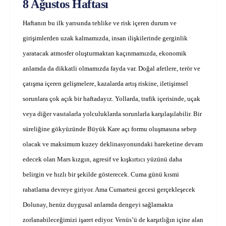
8 Ağustos Haftası
Haftanın bu ilk yarısında tehlike ve risk içeren durum ve
girişimlerden uzak kalmamızda, insan ilişkilerinde gerginlik
yaratacak atmosfer oluşturmaktan kaçınmamızda, ekonomik
anlamda da dikkatli olmamızda fayda var. Doğal afetlere, terör ve
çatışma içeren gelişmelere, kazalarda artış riskine, iletişimsel
sorunlara çok açık bir haftadayız. Yollarda, trafik içerisinde, uçak
veya diğer vasıtalarla yolculuklarda sorunlarla karşılaşılabilir. Bir
süreliğine gökyüzünde Büyük Kare açı formu oluşmasına sebep
olacak ve maksimum kuzey deklinasyonundaki hareketine devam
edecek olan Mars kızgın, agresif ve kışkırtıcı yüzünü daha
belirgin ve hızlı bir şekilde gösterecek. Cuma günü kısmi
rahatlama devreye giriyor. Ama Cumartesi gecesi gerçekleşecek
Dolunay, henüz duygusal anlamda dengeyi sağlamakta
zorlanabileceğimizi işaret ediyor. Venüs’ü de karşıtlığın içine alan