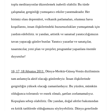
toplu meditasyonlar düzenlemek isabetli olabilir. Bu türde
çalışmalar, gerginliği yumuşatıcı etkiler yaratmaktadır. Her
birimiz olası depremleri, volkanik patlamaları, olumsuz hava
koşullarını, insan ilişkilerindeki huzursuzlukları yumuşatmak için
yardım edebiliriz. te yandan, artistik ve sanatsal yaratıcılığımızın
tavan yapacağı günler bunlar. Yaratıcı yazarlar ve sanatçılar,
tasarımcılar, yeni plan ve projeler, programlar yapanlara önemle
duyurulur!
16, 17, 18 Ağustos 2011:
Dünya-Merkür-Güneş-Venüs diziliminin
tam anlamıyla aktif olacağı günlerdeyiz. İnsan ilişkilerinde
gerginliğin yüksek olacağı zamanlardayız. Bu yüzden, mümkün
olduğunca toleranslı ve esnek olmalı, şartları zorlamamalıyız.
Kopuşlara sebep olabiliriz. Öte yandan, doğal afetler bakımından
en kritik tarihlerde olduğumuzu söyleyebiliriz. Dünya genelinde