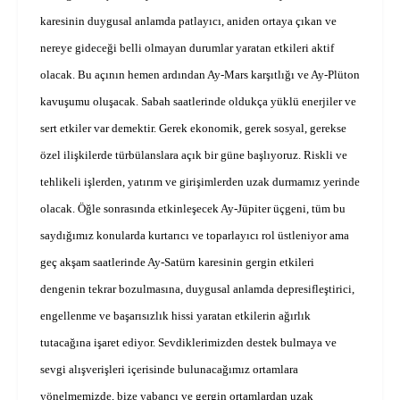
karesinin duygusal anlamda patlayıcı, aniden ortaya çıkan ve
nereye gideceği belli olmayan durumlar yaratan etkileri aktif
olacak. Bu açının hemen ardından Ay-Mars karşıtlığı ve Ay-Plüton
kavuşumu oluşacak. Sabah saatlerinde oldukça yüklü enerjiler ve
sert etkiler var demektir. Gerek ekonomik, gerek sosyal, gerekse
özel ilişkilerde türbülanslara açık bir güne başlıyoruz. Riskli ve
tehlikeli işlerden, yatırım ve girişimlerden uzak durmamız yerinde
olacak. Öğle sonrasında etkinleşecek Ay-Jüpiter üçgeni, tüm bu
saydığımız konularda kurtarıcı ve toparlayıcı rol üstleniyor ama
geç akşam saatlerinde Ay-Satürn karesinin gergin etkileri
dengenin tekrar bozulmasına, duygusal anlamda depresifleştirici,
engellenme ve başarısızlık hissi yaratan etkilerin ağırlık
tutacağına işaret ediyor. Sevdiklerimizden destek bulmaya ve
sevgi alışverişleri içerisinde bulunacağımız ortamlara
yönelmemizde, bize yabancı ve gergin ortamlardan uzak