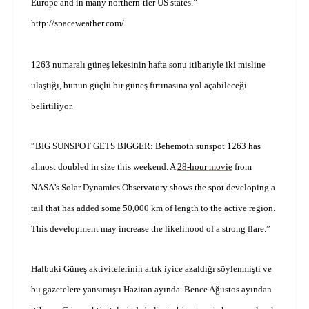
Europe and in many northern-tier US states.”
http://spaceweather.com/
1263 numaralı güneş lekesinin hafta sonu itibariyle iki misline
ulaştığı, bunun güçlü bir güneş fırtınasına yol açabileceği
belirtiliyor.
“BIG SUNSPOT GETS BIGGER: Behemoth sunspot 1263 has
almost doubled in size this weekend. A
28-hour movie
from
NASA’s Solar Dynamics Observatory shows the spot developing a
tail that has added some
50,000 km
of length to the active region.
This development may increase the likelihood of a strong flare.”
Halbuki Güneş aktivitelerinin artık iyice azaldığı söylenmişti ve
bu gazetelere yansımıştı Haziran ayında. Bence Ağustos ayından