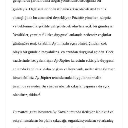
geliştirerek şartları daha doğru yönlendirebileceğimiz bir
gündeyiz. Öğle saatlerinden itibaren etkin olacak Ay-Uranüs
altmışlığı da bu atmosferi destekliyor. Pozitife yönelten, sürpriz
ve beklenmedik şekilde gelişebilecek olaylara açık bir gündeyiz.
Yenilikler, yaratıcı fikirler, duygusal anlamda nedensiz coşkular
günümüze renk katabilir. Ay’ın fazla açısı olmadığından, çok
olaylı bir günde olmayabiliriz, en azından duygusal açıdan. Gece
saatlerinde ise, yakınlaşan Ay-Jüpiter karesinin etkisiyle duygusal
anlamda kendimizi daha coşkun ve heyecanlı, nedensizce iyimser
hissedebiliriz. Ay-Jüpiter temaslarında duygular normalin
üzerinde seyreder. Bu yüzden abartılı çıkışlar yapmaya da açık
olabiliriz, dikkat!
Cumartesi günü boyunca Ay Kova burcunda ilerliyor. Kolektif ve
sosyal temaların ön plana çıkacağı, organizasyonların ve arkadaş