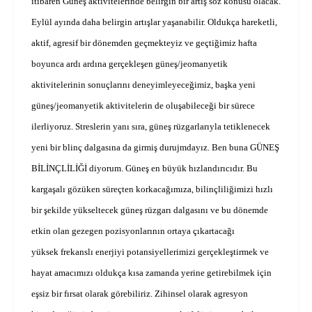
itibaren Güneş aktivitelerinde belirgin bir artış söz konusu olacak.
Eylül ayında daha belirgin artışlar yaşanabilir.
Oldukça hareketli,
aktif, agresif bir dönemden geçmekteyiz ve geçtiğimiz hafta
boyunca ardı ardına gerçekleşen güneş/jeomanyetik
aktivitelerinin sonuçlarını deneyimleyeceğimiz, başka yeni
güneş/jeomanyetik aktivitelerin de oluşabileceği bir sürece
ilerliyoruz. Streslerin yanı sıra, güneş rüzgarlarıyla tetiklenecek
yeni bir blinç dalgasına da girmiş durujmdayız. Ben buna GÜNEŞ
BİLİNÇLİLİĞİ diyorum. Güneş en büyük hızlandırıcıdır. Bu
kargaşalı gözüken süreçten korkacağımıza, bilinçliliğimizi hızlı
bir şekilde yükseltecek güneş rüzgarı dalgasını ve bu dönemde
etkin olan gezegen pozisyonlarının ortaya çıkartacağı
yüksek frekanslı enerjiyi potansiyellerimizi gerçekleştirmek ve
hayat amacımızı oldukça kısa zamanda yerine getirebilmek için
eşsiz bir fırsat olarak görebiliriz. Z
ihinsel olarak agresyon