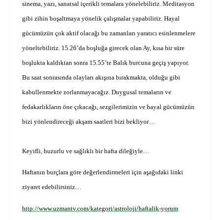
sinema, yazı, sanatsal içerikli temalara yönelebiliriz. Meditasyon
gibi zihin boşaltmaya yönelik çalışmalar yapabiliriz. Hayal
gücümüzün çok aktif olacağı bu zamanları yaratıcı esinlenmelere
yöneltebiliriz. 15.26’da boşluğa girecek olan Ay, kısa bir süre
boşlukta kaldıktan sonra 15.55’te Balık burcuna geçiş yapıyor.
Bu saat sonrasında olayları akışına bırakmakta, olduğu gibi
kabullenmekte zorlanmayacağız. Duygusal temaların ve
fedakarlıkların öne çıkacağı, sezgilerimizin ve hayal gücümüzün
bizi yönlendireceği akşam saatleri bizi bekliyor…
Keyifli, huzurlu ve sağlıklı bir hafta dileğiyle…
Haftanın burçlara göre değerlendirmeleri için aşağıdaki linki
ziyaret edebilirsiniz…
http://www.uzmantv.com/kategori/astroloji/haftalik-yorum