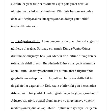
aktiviteler, yeni fikirler tasarlamak için çok güzel fırsatlar
olduğunun da farkında olmalıyız. Zihnimiz her zamankinden
daha aktif çalışacak ve bu agresyondan dolayı yaratıcılık/
üretkenlik artacak.
13, 14 Ağustos 2011:
Dolunayın güçlü enerjisini hissedeceğimiz
günlerde olacağız. Dolunay esnasında Dünya-Venüs-Güneş
dizilimi de oluşmaya başlıyor. Merkür de dizilime birkaç derece
toleransla dahil oluyor. Bu günlerde Dünya manyetik alanında
önemli türbülanslar yaşanabilir. Bu durum, insan ilişkilerinde
gerginliklere sebep olabilir. Agresif ruh hali yaratabilir. Etkin
doğal afetler yaşanabilir. Dolunayın etkileri iki gün öncesinden
itibaren aktif bir şekilde kendini göstermeye başlayacağından, 11
Ağustos itibariyle pozitif olumlamaya ve imgelemeye yönelik
meditasyonlar, dualar yapılabilir. Toplum için iyi niyetler içeren