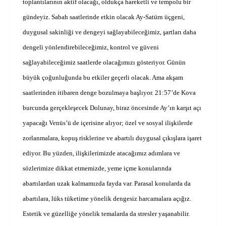
toplantılarının aktif olacağı, oldukça hareketli ve tempolu bir
gündeyiz. Sabah saatlerinde etkin olacak Ay-Satürn üçgeni,
duygusal sakinliği ve dengeyi sağlayabileceğimiz, şartları daha
dengeli yönlendirebileceğimiz, kontrol ve güveni
sağlayabileceğimiz saatlerde olacağımızı gösteriyor. Günün
büyük çoğunluğunda bu etkiler geçerli olacak. Ama akşam
saatlerinden itibaren denge bozulmaya başlıyor. 21:57’de Kova
burcunda gerçekleşecek Dolunay, biraz öncesinde Ay’ın karşıt açı
yapacağı Venüs’ü de içerisine alıyor; özel ve sosyal ilişkilerde
zorlanmalara, kopuş risklerine ve abartılı duygusal çıkışlara işaret
ediyor. Bu yüzden, ilişkilerimizde atacağımız adımlara ve
sözlerimize dikkat etmemizde, yeme içme konularında
abartılardan uzak kalmamızda fayda var. Parasal konularda da
abartılara, lüks tüketime yönelik dengesiz harcamalara açığız.
Estetik ve güzelliğe yönelik temalarda da stresler yaşanabilir.