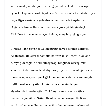
kalmamızda, kendi içimizde dengeyi bulana kadar dış menşeli
işlere kalkışmamamızda fayda var. Yollarda, trafik içerisinde, uçak
veya diğer vasıtalarla yolculuklarda sorunlarla karşılaşılabilir.
Doğal afetlere ve iletişim sorunlarına çok açık bir gündeyiz!
23:34’ten itibaren temel açısı kalmayan Ay boşluğa giriyor.
Perşembe gün boyunca Oğlak burcunda ve boşlukta ilerliyor.
Ay’ın boşlukta olması, şartların belirsiz kalabileceği, olayların
nereye gideceğinin belli olmayacağı bir günde olacağımızı,
somut ve kalıcı sonuç beklediğimiz projelerde önemli gelişmeler
olmayacağını gösteriyor. Oğlak burcunun maddi ve ekonomiyle
ilgili temaları ve şartları kontrol arzusunu gün boyunca
ziyadesiyle hissedeceğiz. Çünkü Ay’ın en son açısı Oğlak
burcunun yöneticisi Satürn ile oldu ve bu gezegen limit ve
sınırlamaları, engellenme ve gecikmeleri, güvence ve kontrol