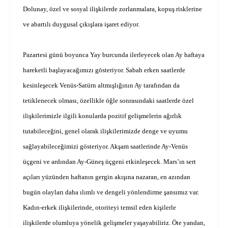
Dolunay, özel ve sosyal ilişkilerde zorlanmalara, kopuş risklerine
ve abartılı duygusal çıkışlara işaret ediyor.
Pazartesi günü boyunca Yay burcunda ilerleyecek olan Ay haftaya
hareketli başlayacağımızı gösteriyor. Sabah erken saatlerde
kesinleşecek Venüs-Satürn altmışlığının Ay tarafından da
tetiklenecek olması, özellikle öğle sonrasındaki saatlerde özel
ilişkilerimizle ilgili konularda pozitif gelişmelerin ağırlık
tutabileceğini, genel olarak ilişkilerimizde denge ve uyumu
sağlayabileceğimizi gösteriyor. Akşam saatlerinde Ay-Venüs
üçgeni ve ardından Ay-Güneş üçgeni etkinleşecek. Mars’ın sert
açıları yüzünden haftanın gergin akışına nazaran, en azından
bugün olayları daha ılımlı ve dengeli yönlendirme şansımız var.
Kadın-erkek ilişkilerinde, otoriteyi temsil eden kişilerle
ilişkilerde olumluya yönelik gelişmeler yaşayabiliriz. Öte yandan,