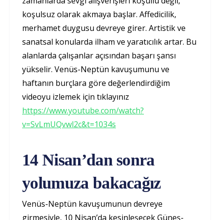
zamanlarda sevgi alışverişleri koşullu değil,
koşulsuz olarak akmaya başlar. Affedicilik,
merhamet duygusu devreye girer. Artistik ve
sanatsal konularda ilham ve yaratıcılık artar. Bu
alanlarda çalışanlar açısından başarı şansı
yükselir. Venüs-Neptün kavuşumunu ve
haftanın burçlara göre değerlendirdiğim
videoyu izlemek için tıklayınız
https://www.youtube.com/watch?
v=SvLmUQvwl2c&t=1034s
14 Nisan’dan sonra
yolumuza bakacağız
Venüs-Neptün kavuşumunun devreye
girmesiyle, 10 Nisan’da kesinleşecek Güneş-