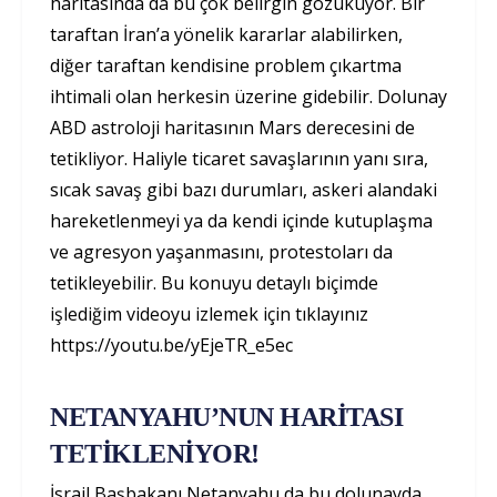
haritasında da bu çok belirgin gözüküyor. Bir
taraftan İran’a yönelik kararlar alabilirken,
diğer taraftan kendisine problem çıkartma
ihtimali olan herkesin üzerine gidebilir. Dolunay
ABD astroloji haritasının Mars derecesini de
tetikliyor. Haliyle ticaret savaşlarının yanı sıra,
sıcak savaş gibi bazı durumları, askeri alandaki
hareketlenmeyi ya da kendi içinde kutuplaşma
ve agresyon yaşanmasını, protestoları da
tetikleyebilir. Bu konuyu detaylı biçimde
işlediğim videoyu izlemek için tıklayınız
https://youtu.be/yEjeTR_e5ec
NETANYAHU’NUN HARİTASI
TETİKLENİYOR!
İsrail Başbakanı Netanyahu da bu dolunayda