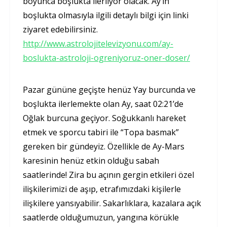
boyunca boşlukta ilerliyor olacak. Ay’ın
boşlukta olmasıyla ilgili detaylı bilgi için linki
ziyaret edebilirsiniz.
http://www.astrolojitelevizyonu.com/ay-
boslukta-astroloji-ogreniyoruz-oner-doser/
Pazar gününe geçişte henüz Yay burcunda ve
boşlukta ilerlemekte olan Ay, saat 02:21’de
Oğlak burcuna geçiyor. Soğukkanlı hareket
etmek ve sporcu tabiri ile “Topa basmak”
gereken bir gündeyiz. Özellikle de Ay-Mars
karesinin henüz etkin olduğu sabah
saatlerinde! Zira bu açının gergin etkileri özel
ilişkilerimizi de aşıp, etrafımızdaki kişilerle
ilişkilere yansıyabilir. Sakarlıklara, kazalara açık
saatlerde olduğumuzun, yangına körükle