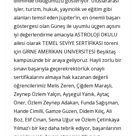
diliminde olduğumuzu gösteriyor. Uluslararası
işler, turizm, hukuk, yayıncılık ve eğitim gibi
alanları temsil eden Jüpiter’in, en önemli başarı
göstergesi olan Güneş ile uyumlu üçgen açısını
iyi değerlendirme amacıyla ASTROLOJİ OKULU
ailesi olarak TEMEL SEVİYE SERTİFİKASI töreni
için GİRNE AMERİKAN ÜNİVERSİTESİ Beşiktaş
kampüsünde bir araya geliyoruz. Hayli zorlu bir
sınavı başarıyla geçerekrektörlük onaylı
sertifikalarını almaya hak kazanan değerli
öğrencilerimiz Melis Zeren, Çiğdem Maraşlı,
Zeynep Özlem Yalçın, Ayşegül Yanık, Aytaç
Öner, Özlem Zeynep Adakan, Funda Sağışman,
Hande Cimilli, Gamze Güzen, Didem Kılıç, Ali
Boz, Elif Cinan, Sema Uğur ve Özlem Çetinkaya
Yılmaz’ı bir kez daha tebrik ediyor, başarılarının