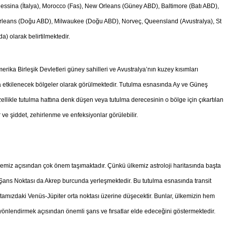
 Messina (İtalya), Morocco (Fas), New Orleans (Güney ABD), Baltimore (Batı ABD),
rleans (Doğu ABD), Milwaukee (Doğu ABD), Norveç, Queensland (Avustralya), St
 olarak belirtilmektedir.
ika Birleşik Devletleri güney sahilleri ve Avustralya’nın kuzey kısımları
zla etkilenecek bölgeler olarak görülmektedir. Tutulma esnasında Ay ve Güneş
zellikle tutulma hattına denk düşen veya tutulma derecesinin o bölge için çıkartılan
 ve şiddet, zehirlenme ve enfeksiyonlar görülebilir.
miz açısından çok önem taşımaktadır. Çünkü ülkemiz astroloji haritasında başta
Şans Noktası da Akrep burcunda yerleşmektedir. Bu tutulma esnasında transit
tamızdaki Venüs-Jüpiter orta noktası üzerine düşecektir. Bunlar, ülkemizin hem
yönlendirmek açısından önemli şans ve fırsatlar elde edeceğini göstermektedir.