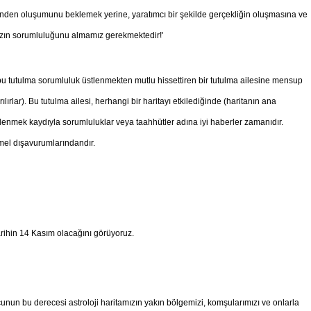
iğinden oluşumunu beklemek yerine, yaratımcı bir şekilde gerçekliğin oluşmasına ve
mızın sorumluluğunu almamız gerekmektedir!'
bu tutulma sorumluluk üstlenmekten mutlu hissettiren bir tutulma ailesine mensup
ırlar). Bu tutulma ailesi, herhangi bir haritayı etkilediğinde (haritanın ana
lenmek kaydıyla sorumluluklar veya taahhütler adına iyi haberler zamanıdır.
mel dışavurumlarındandır.
arihin 14 Kasım olacağını görüyoruz.
nun bu derecesi astroloji haritamızın yakın bölgemizi, komşularımızı ve onlarla