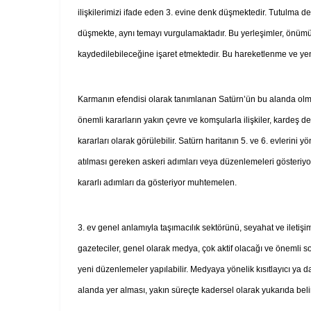
ilişkilerimizi ifade eden 3. evine denk düşmektedir. Tutulma 
düşmekte, aynı temayı vurgulamaktadır. Bu yerleşimler, önümü
kaydedilebileceğine işaret etmektedir. Bu hareketlenme ve yeni
Karmanın efendisi olarak tanımlanan Satürn’ün bu alanda olma
önemli kararların yakın çevre ve komşularla ilişkiler, kardeş de
kararları olarak görülebilir. Satürn haritanın 5. ve 6. evlerini 
atılması gereken askeri adımları veya düzenlemeleri gösteriyor o
kararlı adımları da gösteriyor muhtemelen.
3. ev genel anlamıyla taşımacılık sektörünü, seyahat ve iletişim
gazeteciler, genel olarak medya, çok aktif olacağı ve önemli sor
yeni düzenlemeler yapılabilir. Medyaya yönelik kısıtlayıcı y
alanda yer alması, yakın süreçte kadersel olarak yukarıda beli