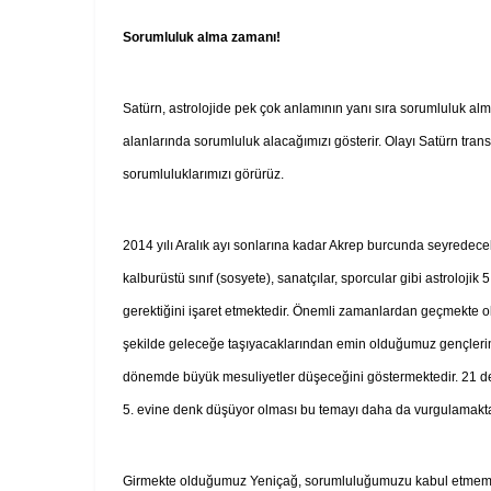
Sorumluluk alma zamanı!
Satürn, astrolojide pek çok anlamının yanı sıra sorumluluk a
alanlarında sorumluluk alacağımızı gösterir. Olayı Satürn trans
sorumluluklarımızı görürüz.
2014 yılı Aralık ayı sonlarına kadar Akrep burcunda seyredecek S
kalburüstü sınıf (sosyete), sanatçılar, sporcular gibi astroloji
gerektiğini işaret etmektedir. Önemli zamanlardan geçmekte o
şekilde geleceğe taşıyacaklarından emin olduğumuz gençlerimi
dönemde büyük mesuliyetler düşeceğini göstermektedir. 21 de
5. evine denk düşüyor olması bu temayı daha da vurgulamakt
Girmekte olduğumuz Yeniçağ, sorumluluğumuzu kabul etmemizi 