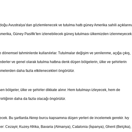
oğu Avustralya’dan gözlemlenecek ve tutulma hattı güney Amerika sahili açıkların
merika, Güney Pasifik’ten izlenebilecek güneş tutulması ülkemizden izlenmeyecek
 dönemsel tahminlerde kullanılırlar. Tutulmalar değişim ve yenilenme, açığa çıkış,
erler ve genel olarak tutulma hattına denk düşen bölgelerin, ülke ve şehirlerin
işmelerden daha fazla etkilenecekleri öngörülür.
n bölgeler, ülke ve şehirler dikkate alınır. Hem tutulmayı izleyecek, hem de
irliğinin daha da fazla olacağı öngörülür.
cek. Bu şartlarda Akrep burcu kapsamına düşen yerleri de incelemek gerekir. Ivy
: Cezayir, Kuzey Afrika, Bavaria (Almanya), Catalonia (İspanya), Ghent (Belçika),