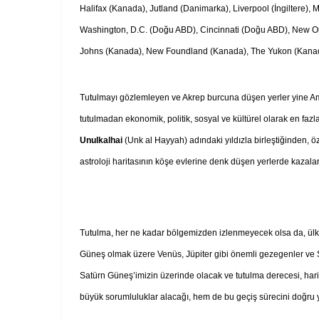
Halifax (Kanada), Jutland (Danimarka), Liverpool (İngiltere),
Washington, D.C. (Doğu ABD), Cincinnati (Doğu ABD), New O
Johns (Kanada), New Foundland (Kanada), The Yukon (Kanada)
Tutulmayı gözlemleyen ve Akrep burcuna düşen yerler yine Amer
tutulmadan ekonomik, politik, sosyal ve kültürel olarak en fa
Unulkalhai
(Unk al Hayyah) adındaki yıldızla birleştiğinden, ö
astroloji haritasının köşe evlerine denk düşen yerlerde kazalar
Tutulma, her ne kadar bölgemizden izlenmeyecek olsa da, ülke
Güneş olmak üzere Venüs, Jüpiter gibi önemli gezegenler ve 
Satürn Güneş’imizin üzerinde olacak ve tutulma derecesi, hari
büyük sorumluluklar alacağı, hem de bu geçiş sürecini doğru 