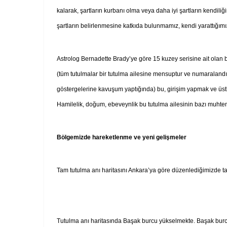
kalarak, şartların kurbanı olma veya daha iyi şartların kendil
şartların belirlenmesine katkıda bulunmamız, kendi yarattığı
Astrolog Bernadette Brady’ye göre 15 kuzey serisine ait olan 
(tüm tutulmalar bir tutulma ailesine mensuptur ve numaralandırıl
göstergelerine kavuşum yaptığında) bu, girişim yapmak ve üst
Hamilelik, doğum, ebeveynlik bu tutulma ailesinin bazı muhte
Bölgemizde hareketlenme ve yeni gelişmeler
Tam tutulma anı haritasını Ankara’ya göre düzenlediğimizde t
Tutulma anı haritasında Başak burcu yükselmekte. Başak burcu