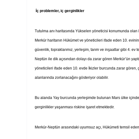
İç problemler, iç gerginlikler
Tutulma anı haritasında Yükselen yöneticisi konumunda olan M
Merkür haritanın Hükümet ve yöneticileri ifade eden 10. evini
güvenlik, topraklarımız, yerleşim, tarım ve inşaatlar gibi 4. ev
Neptün ile dik açısından dolayı da zarar gören Merkür’ün ya
yöneticileri ifade eden 10. evde İkizler burcunda zarar gören,
alanlarında zorlanacağını gösteriyor olabilir.
Bu alanda Yay burcunda yerleşimde bulunan Mars ülke içinde sosy
gerginlikler yaşanması riskine işaret etmektedir.
Merkür-Neptün arasındaki uyumsuz açı, Hükümeti temsil eden kiş