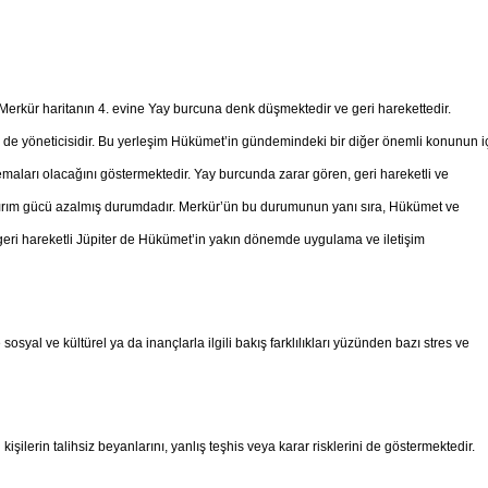
erkür haritanın 4. evine Yay burcuna denk düşmektedir ve geri harekettedir.
n de yöneticisidir. Bu yerleşim Hükümet’in gündemindeki bir diğer önemli konunun i
 temaları olacağını göstermektedir. Yay burcunda zarar gören, geri hareketli ve
ptırım gücü azalmış durumdadır. Merkür’ün bu durumunun yanı sıra, Hükümet ve
 geri hareketli Jüpiter de Hükümet’in yakın dönemde uygulama ve iletişim
al ve kültürel ya da inançlarla ilgili bakış farklılıkları yüzünden bazı stres ve
ilerin talihsiz beyanlarını, yanlış teşhis veya karar risklerini de göstermektedir.