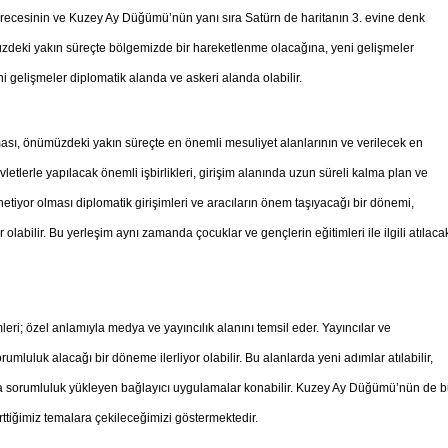
derecesinin ve Kuzey Ay Düğümü’nün yanı sıra Satürn de haritanın 3. evine denk
zdeki yakın süreçte bölgemizde bir hareketlenme olacağına, yeni gelişmeler
 gelişmeler diplomatik alanda ve askeri alanda olabilir.
sı, önümüzdeki yakın süreçte en önemli mesuliyet alanlarının ve verilecek en
vletlerle yapılacak önemli işbirlikleri, girişim alanında uzun süreli kalma plan ve
yönetiyor olması diplomatik girişimleri ve aracıların önem taşıyacağı bir dönemi,
labilir. Bu yerleşim aynı zamanda çocuklar ve gençlerin eğitimleri ile ilgili atılaca
leri; özel anlamıyla medya ve yayıncılık alanını temsil eder. Yayıncılar ve
umluluk alacağı bir döneme ilerliyor olabilir. Bu alanlarda yeni adımlar atılabilir,
a da sorumluluk yükleyen bağlayıcı uygulamalar konabilir. Kuzey Ay Düğümü’nün de 
rttiğimiz temalara çekileceğimizi göstermektedir.