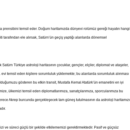
lma prensibini temsil eder. Doğum haritamızda dünyevi rolümüz gereği hayatın hangi
iti tarafından ele alırsak, Satürn’ün geçiş yaptığı alanlarda dönemsel
atürn Türkiye astroloji haritasının çocuklar, gençler, elçiler, diplomat ve ataşeler,
k 5. evi temsil eden kişilere sorumluluk yüklemekte; bu alanlarda sorumluluk alınması
lduğumuzu gösteren bu etkin transit, Mustafa Kemal Atatürk’ün emanetini en iyi
ze, ülkemizi temsil eden diplomatlarımıza, sanatçılarımıza, sporcularımıza bu
rece Akrep burcunda gerçekleşecek tam güneş tutulmasının da astroloji haritamız
adır.
ve süreci güçlü bir şekilde etkilememizi gerektirmektedir. Pasif ve güçsüz