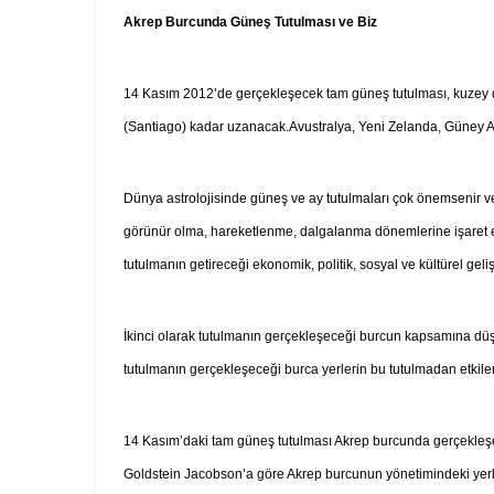
Akrep Burcunda Güneş Tutulması ve Biz
14 Kasım 2012’de gerçekleşecek tam güneş tutulması, kuzey d
(Santiago) kadar uzanacak.Avustralya, Yeni Zelanda, Güney A
Dünya astrolojisinde güneş ve ay tutulmaları çok önemsenir ve
görünür olma, hareketlenme, dalgalanma dönemlerine işaret ed
tutulmanın getireceği ekonomik, politik, sosyal ve kültürel gel
İkinci olarak tutulmanın gerçekleşeceği burcun kapsamına düşe
tutulmanın gerçekleşeceği burca yerlerin bu tutulmadan etkilen
14 Kasım’daki tam güneş tutulması Akrep burcunda gerçekleşe
Goldstein Jacobson’a göre Akrep burcunun yönetimindeki yerler