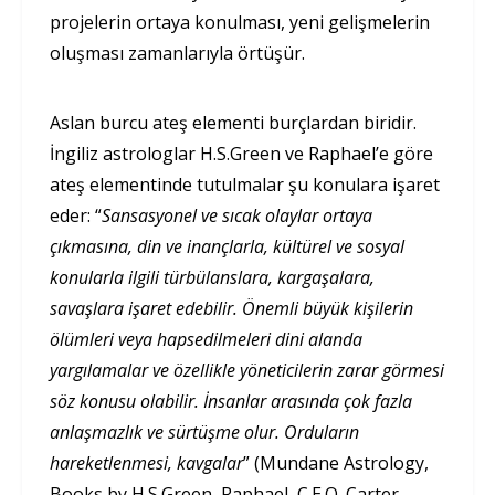
projelerin ortaya konulması, yeni gelişmelerin
oluşması zamanlarıyla örtüşür.
Aslan burcu ateş elementi burçlardan biridir.
İngiliz astrologlar H.S.Green ve Raphael’e göre
ateş elementinde tutulmalar şu konulara işaret
eder: “
Sansasyonel ve sıcak olaylar ortaya
çıkmasına, din ve inançlarla, kültürel ve sosyal
konularla ilgili türbülanslara, kargaşalara,
savaşlara işaret edebilir.
Önemli büyük kişilerin
ölümleri veya hapsedilmeleri dini alanda
yargılamalar ve özellikle yöneticilerin zarar görmesi
söz konusu olabilir.
İnsanlar arasında çok fazla
anlaşmazlık ve sürtüşme olur.
Orduların
hareketlenmesi, kavgalar
” (Mundane Astrology,
Books by H.S.Green, Raphael, C.E.O. Carter,