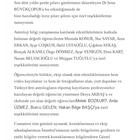
Son dört yıldır perde pilavı günlerimizi düzenleyen Dr Sena
BÜYÜKÇOPUR'a bu etkinliğimizde de
bize hazırladığı leziz pilav şöleni için özel teşekkürlerimi
sunuyorum.
Astroloji bilgi yarışmasına katılarak etkinliklerimize katkıda
bulunan değerli öğrencilerim Mustafa KONUR, Nur SAYAR, Arzu
ERKAN, Ayşe COŞKUN, Halil USTAOĞLU, Çiğdem AYKAŞ,
Burçak ALKANLI, Özge DÖNMEZ, Ayşe YENİGÜN, Ebru KART,
Nazan HELVACIOĞLU ve Müjgan TUĞUTLU’ya özel
teşekkürlerimi sunuyorum.
Öğrencileriyle birlikte, ekip olarak tüm etkinliklerimizin hem
video kayıtlarını ve hem de fotoğraflarını alan, yurt dışından ve
Türkiye'den astrologların röportaj kayıtlarını profesyonelce
hazırlayan değerli öğrencim yönetmen Derya AKBAŞ’a ve
ekibinde yer alan değerli öğrencileri
Melek BOZKURT, Arda
ÜZMEZ, Burcu GELEN, Hakan Bilge BAŞÇI'ya
özel
teşekkürlerimi sunuyorum.
Cumartesi tüm gününü ayırarak, konuklarımıza ve ekip
arkadaşlarımıza İstanbul'umuzun tarihi bölgelerini gezdiren ve
tarihi bilgiler vererek konuklarımızı bilgilendiren Gürsel