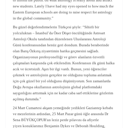
to inform the public on what astrology is really about and attract
new students. Lately I have had my eyes opened to how much the
Eastern European schools are doing to raise respect for astrology
in the global community.”
Bu güzel değerlendirmelerin Türkçesi şöyle:
“Sihirli bir
yolculuktan – İstanbul’da Öner Döşer öncülüğünde Astroart
Astroloji Okulu tarafından düzenlenen Uluslararası Astroloji
Günü konferansından henüz geri dondum. Burada beraberinde
olan Barış Özkırış ziyaretimin harika geçmesini sağladı.
Organizasyonun profesyonelliği ve görev alanların özverili
çalışmaları karşısında çok etkilendim. Konferansın ilk günü halka
acık ve ücretsizdi. Aşırı bir ilgi vardı. Bunun, yeni öğrenciler
çekmek ve astrolojinin gerçekte ne olduğunu topluma anlatmak
için çok güzel bir yol olduğunu düşünüyorum. Son zamanlarda
Doğu Avrupa okullarının astrolojinin global platformdaki
saygınlığını arttırmak için ne kadar caba sarf ettiklerine gözlerim
açılmış durumda.”
24 Mart Cumartesi akşam yemeğinde yedikleri Gaziantep kebabı
ve mezelerinin ardından, 25 Mart Pazar günü öğle arasında Dr
Sena BÜYÜKÇOPUR'un leziz perde pilavını da afiyetle
yiyen konuklarımız Benjamin Dykes ve Deborah Houlding,