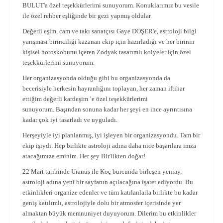
BULUT'a özel teşekkürlerimi sunuyorum. Konuklarımız bu vesile
ile özel rehber eşliğinde bir gezi yapmış oldular.
Değerli eşim, cam ve takı sanatçısı Gaye DÖŞER'e, astroloji bilgi
yarışması birinciliği kazanan ekip için hazırladığı ve her birinin
kişisel horoskobunu içeren Zodyak tasarımlı kolyeler için özel
teşekkürlerimi sunuyorum.
Her organizasyonda olduğu gibi bu organizasyonda da
becerisiyle herkesin hayranlığını toplayan, her zaman iftihar
ettiğim değerli kardeşim ’e özel teşekkürlerimi
sunuyorum. Başından sonuna kadar her şeyi en ince ayrıntısına
kadar çok iyi tasarladı ve uyguladı.
Herşeyiyle iyi planlanmış, iyi işleyen bir organizasyondu. Tam bir
ekip işiydi. Hep birlikte astroloji adına daha nice başarılara imza
atacağımıza eminim. Her şey Bir'likten doğar!
22 Mart tarihinde Uranüs ile Koç burcunda birleşen yeniay,
astroloji adına yeni bir sayfanın açılacağına işaret ediyordu. Bu
etkinlikleri organize edenler ve tüm katılanlarla birlikte bu kadar
geniş katılımlı, astrolojiyle dolu bir atmosfer içerisinde yer
almaktan büyük memnuniyet duyuyorum. Dilerim bu etkinlikler