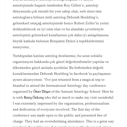
astrolojisinde başarılı isimlerden Roy Gillett’e, astroloji
dünyasında çok önemli bir yere sahip olan, web sitesi tüm
astrologlarca bilinen ünlü astrolog Deborah Houlding’e,
geleneksel ortaçağ astrolojisinde bence Robert Zoller’in yerini
doldurabilecek en iyi isim olan ve bu alandaki çevirileriyle
astrolojinin geleneksel kurallarının çok daha iyi anlaşılmasına
büyük katkıda bulunun Benjamin Dykes’a teşekkürlerimizi
sunuyoruz…
Yurtdışından katılan astrolog dostlarımız, bu uzun soluklu
organizasyon hakkında çok güzel değerlendirmeler yaptılar ve
ülkemizden güzel anılarla ayrıldılar. Bu birbirinden değerli
konuklarımızdan Deborah Houlding’in facebook’ta paylaşımını
aynen aktarıyorum:
“I've just returned from a magical trip to
Istanbul to attend the International Astrology day conference
organised by
Öner Döşer
of the Astroart Astrology School. Here he
is with
Barış Özkırış
who did so much to make my visit wonderful.
I was extremely impressed by the organisation, professionalism
and dedication of everyone involved. The first day of the
conference was made open to the public and presented free of
charge. They had an overwhelming attendance. This is a great way