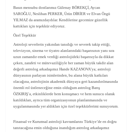
Basın mensubu dostlarımız Gülenay BÖREKÇİ, Aycan
SAROĞLU, Neslihan PERKER, Ürün DİRİER ve Elvan Özgü
YILMAZ da aramızdaydılar. Kendilerine gecemize güzellik
kattıkları için teşekkür ediyoruz.
Özel Teşekkür
Astroloji severlerin yakından tanıdığı ve severek takip ettiği,
televizyon, sinema ve tiyatro alanlarındaki başarısının yanı sıra
uzun zamandır emek verdiği astrolojideki başarısıyla da dikkat
çeken, zarafeti ve mütevaziliğiyle her zaman büyük takdir alan
değerli astrolog arkadaşımız Hande KAZANOVA’ya; astroloji
dünyasının parlayan isimlerinden, bu alana büyük katkıları
olacağına, astrolojinin akademik dünyaya geri kazandırılmasında
önemli rol üstleneceğine emin olduğum astrolog Barış
ÖZKIRIŞ’a, etkinliklerde hem konuşmacı ve hem sunucu olarak
katıldıkları, ayrıca tüm organizasyonun planlanmasında ve
uygulanmasında yer aldıkları için özel teşekkürlerimi sunuyorum.
Finansal ve Kurumsal astroloji kavramlarını Türkiye’de en doğru
tanıtacağına emin olduğuna inandığım astrolog arkadaşımız