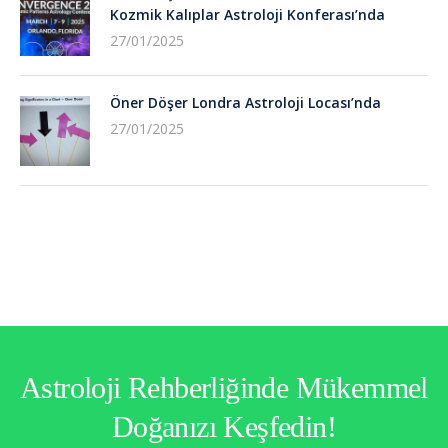
Kozmik Kalıplar Astroloji Konferası’nda
27/01/2025
Öner Döşer Londra Astroloji Locası’nda
27/01/2025
Astroloji Rehberliğinde Mükemmel
Doğanızı Keşfedin!