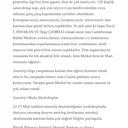
gösterilen ilgi bizi hem şaşırttı, hem de çok mutlu etti. 120 kişilik
salon dolup taştı, pek çok izleyici yan merdivenlerden veya
salonun giriş çıkış kapılarından izlediler etkinlikleri.
Konuşmacısıyla, sunucusuyla, yarışmacısıyla, izleyicisiyle tüm
katılımcılara gönül dolusu teşekkürler. Ve pek tabii ki başta Yücel
CANYARAN VE Özge ÇEHRELİ olmak üzere tüm Caddebostan
Kültür Merkezi yöneticilerine, teknisyenlerine ve standımızın
kurulmasından toparlanmasına kadar bize yardımlarını eksik
etmeyen tüm görevlilere sonsuz teşekkürler. Tüm organizasyon
esnasında bir tek aksaklık bile olmadı, hem Merkür hem de Mars
retrosuna rağmen!
Astroloji bilgi yarışmasına katılan tüm öğrencilerimizi tebrik
ediyor, bu yarışmada birinci olan Cazimi grubunu ayrıca
kutluyorum. Yarışma günü Merkür’ün cazimi olması sanırım en
çok onlara yaradı…
Astroloji Okulu-Workshoplar
22-25 Mart tarihleri arasında düzenlediğimiz workshoplarda
dünyaca tanınmış duayen astrolog dostlarımız astroloji
okulumuzda katılımcılarla çok değerli bilgiler paylaştılar.
Büyük Britanya Astroloji Derneği Başkanı ve dünya