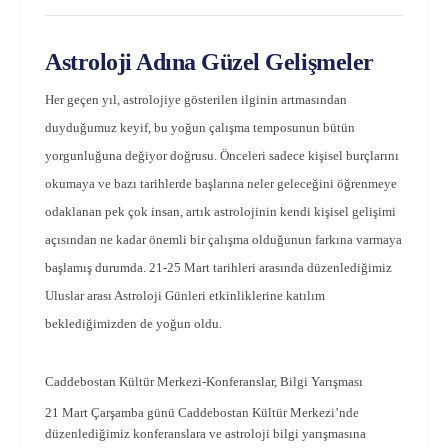
Astroloji Adına Güzel Gelişmeler
Her geçen yıl, astrolojiye gösterilen ilginin artmasından
duyduğumuz keyif, bu yoğun çalışma temposunun bütün
yorgunluğuna değiyor doğrusu. Önceleri sadece kişisel burçlarını
okumaya ve bazı tarihlerde başlarına neler geleceğini öğrenmeye
odaklanan pek çok insan, artık astrolojinin kendi kişisel gelişimi
açısından ne kadar önemli bir çalışma olduğunun farkına varmaya
başlamış durumda. 21-25 Mart tarihleri arasında düzenlediğimiz
Uluslar arası Astroloji Günleri etkinliklerine katılım
beklediğimizden de yoğun oldu.
Caddebostan Kültür Merkezi-Konferanslar, Bilgi Yarışması
21 Mart Çarşamba günü Caddebostan Kültür Merkezi’nde
düzenlediğimiz konferanslara ve astroloji bilgi yarışmasına