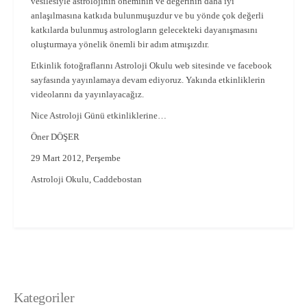
vesilesiyle astrolojinin öneminin ve değerinin daha iyi
anlaşılmasına katkıda bulunmuşuzdur ve bu yönde çok değerli
katkılarda bulunmuş astrologların gelecekteki dayanışmasını
oluşturmaya yönelik önemli bir adım atmışızdır.
Etkinlik fotoğraflarını Astroloji Okulu web sitesinde ve facebook
sayfasında yayınlamaya devam ediyoruz. Yakında etkinliklerin
videolarını da yayınlayacağız.
Nice Astroloji Günü etkinliklerine…
Öner DÖŞER
29 Mart 2012, Perşembe
Astroloji Okulu, Caddebostan
Kategoriler