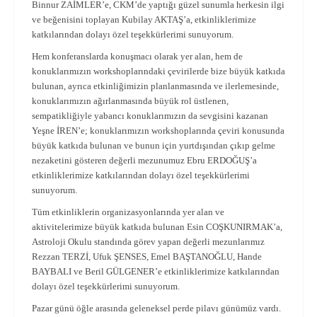
Binnur ZAİMLER’e, CKM’de yaptığı güzel sunumla herkesin ilgi
ve beğenisini toplayan Kubilay AKTAŞ’a, etkinliklerimize
katkılarından dolayı özel teşekkürlerimi sunuyorum.
Hem konferanslarda konuşmacı olarak yer alan, hem de
konuklarımızın workshoplarındaki çevirilerde bize büyük katkıda
bulunan, ayrıca etkinliğimizin planlanmasında ve ilerlemesinde,
konuklarımızın ağırlanmasında büyük rol üstlenen,
sempatikliğiyle yabancı konuklarımızın da sevgisini kazanan
Yeşne İREN’e; konuklarımızın workshoplarında çeviri konusunda
büyük katkıda bulunan ve bunun için yurtdışından çıkıp gelme
nezaketini gösteren değerli mezunumuz Ebru ERDOĞUŞ’a
etkinliklerimize katkılarından dolayı özel teşekkürlerimi
sunuyorum.
Tüm etkinliklerin organizasyonlarında yer alan ve
aktivitelerimize büyük katkıda bulunan Esin COŞKUNIRMAK’a,
Astroloji Okulu standında görev yapan değerli mezunlarımız
Rezzan TERZİ, Ufuk ŞENSES, Emel BAŞTANOĞLU, Hande
BAYBALI ve Beril GÜLGENER’e etkinliklerimize katkılarından
dolayı özel teşekkürlerimi sunuyorum.
Pazar günü öğle arasında geleneksel perde pilavı günümüz vardı.