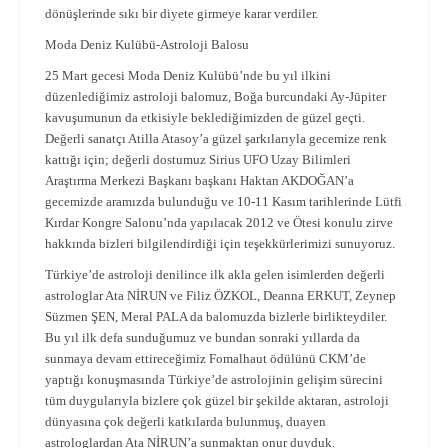
dönüşlerinde sıkı bir diyete girmeye karar verdiler.
Moda Deniz Kulübü-Astroloji Balosu
25 Mart gecesi Moda Deniz Kulübü’nde bu yıl ilkini
düzenlediğimiz astroloji balomuz, Boğa burcundaki Ay-Jüpiter
kavuşumunun da etkisiyle beklediğimizden de güzel geçti.
Değerli sanatçı Atilla Atasoy’a güzel şarkılarıyla gecemize renk
kattığı için; değerli dostumuz Sirius UFO Uzay Bilimleri
Araştırma Merkezi Başkanı başkanı Haktan AKDOĞAN’a
gecemizde aramızda bulunduğu ve 10-11 Kasım tarihlerinde Lütfi
Kırdar Kongre Salonu’nda yapılacak 2012 ve Ötesi konulu zirve
hakkında bizleri bilgilendirdiği için teşekkürlerimizi sunuyoruz.
Türkiye’de astroloji denilince ilk akla gelen isimlerden değerli
astrologlar Ata NİRUN ve Filiz ÖZKOL, Deanna ERKUT, Zeynep
Süzmen ŞEN, Meral PALA da balomuzda bizlerle birlikteydiler.
Bu yıl ilk defa sunduğumuz ve bundan sonraki yıllarda da
sunmaya devam ettireceğimiz Fomalhaut ödülünü CKM’de
yaptığı konuşmasında Türkiye’de astrolojinin gelişim sürecini
tüm duygularıyla bizlere çok güzel bir şekilde aktaran, astroloji
dünyasına çok değerli katkılarda bulunmuş, duayen
astrologlardan Ata NİRUN’a sunmaktan onur duyduk.