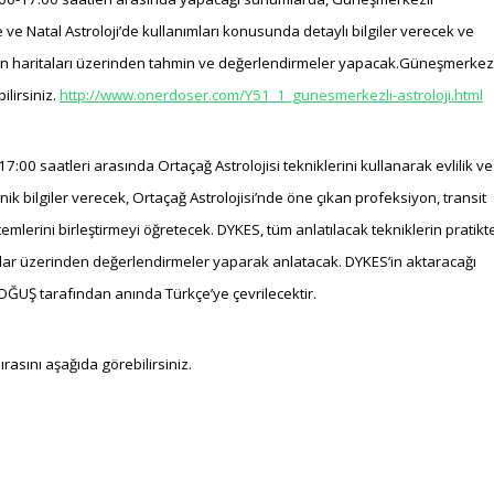
de ve Natal Astroloji’de kullanımları konusunda detaylı bilgiler verecek ve
erin haritaları üzerinden tahmin ve değerlendirmeler yapacak.
Güneşmerkezl
ilirsiniz.
http://www.onerdoser.com/Y51_1_gunesmerkezli-astroloji.html
00 saatleri arasında Ortaçağ Astrolojisi tekniklerini kullanarak evlilik ve
k bilgiler verecek, Ortaçağ Astrolojisi’nde öne çıkan profeksiyon, transit
emlerini birleştirmeyi öğretecek. DYKES, tüm anlatılacak tekniklerin pratikt
talar üzerinden değerlendirmeler yaparak anlatacak. DYKES’in aktaracağı
OĞUŞ tarafından anında Türkçe’ye çevrilecektir.
rasını aşağıda görebilirsiniz.