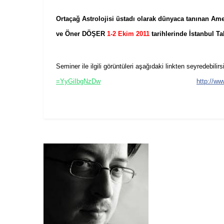
Ortaçağ Astrolojisi üstadı olarak dünyaca tanınan Ame
ve Öner DÖŞER
1-2 Ekim 2011
tarihlerinde İstanbul T
Seminer ile ilgili görüntüleri aşağıdaki linkten sey
=YyGiIbgNzDw
http://w