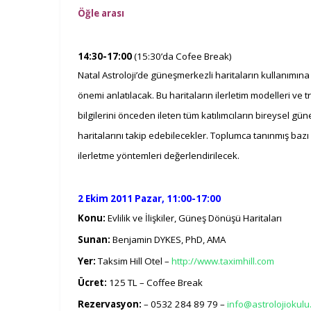
Öğle arası
14:30-17:00
(15:30’da Cofee Break)
Natal Astroloji’de güneşmerkezli haritaların kullanımına
önemi anlatılacak. Bu haritaların ilerletim modelleri ve t
bilgilerini önceden ileten tüm katılımcıların bireysel gü
haritalarını takip edebilecekler. Toplumca tanınmış bazı 
ilerletme yöntemleri değerlendirilecek.
2 Ekim 2011 Pazar, 11:00-17:00
Konu:
Evlilik ve İlişkiler, Güneş Dönüşü Haritaları
Sunan:
Benjamin DYKES, PhD, AMA
Yer:
Taksim Hill Otel –
http://www.taximhill.com
Ücret:
125 TL – Coffee Break
Rezervasyon:
– 0532 284 89 79 –
info@astrolojiokul