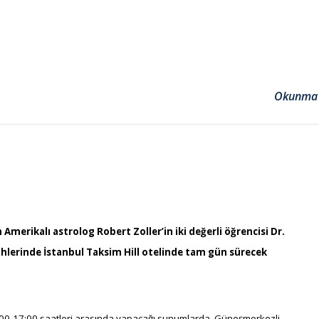
Okunma 
Amerikalı astrolog Robert Zoller’in iki değerli öğrencisi Dr.
ihlerinde İstanbul Taksim Hill otelinde tam gün sürecek
00-17:00 saatleri arasında yapacağı sunumlarda,
Güneşmerkezli