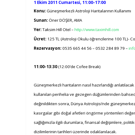
1 Ekim 2011 Cumartesi, 11:00-17:00
Konu:
Güneşmerkezli Astroloji Haritalarının Kullanımı
Sunan:
Öner DÖŞER, AMA
Yer:
Taksim Hill Otel –
http://www.taximhill.com
Ücret:
125 TL (Astroloji Okulu öğrencilerine 100 TL)- C
Rezervasyon:
0535 665 44 56 – 0532 284 89 79 –
inf
11:00-13:30
(12:00’de Cofee Break)
Güneşmerkezli haritaların nasıl hazırlandığı anlatılaca
kullanılan perihelia ve gezegen düğümlerinden bahsedil
değinildikten sonra,
Dünya Astrolojisi’nde güneşmerkezli
kasırgalar gibi doğal afetleri öngörme yöntemleri değer
sağlığımızla ilgili durumlara, finansal değişimlere, pol
dizilimlerinin tarihleri üzerinde odaklanılacak.