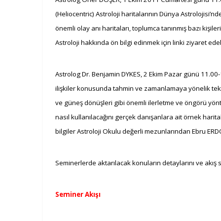
(Heliocentric) Astroloji haritalarının Dünya Astrolojisi’n
önemli olay anı haritaları, toplumca tanınmış bazı kişil
Astroloji hakkında ön bilgi edinmek için linki ziyaret edeb
Astrolog Dr. Benjamin DYKES, 2 Ekim Pazar günü 11.00-17:
ilişkiler konusunda tahmin ve zamanlamaya yönelik tekni
ve
güneş dönüşleri gibi önemli
ilerletme ve öngörü yönt
nasıl kullanılacağını gerçek danışanlara ait örnek hari
bilgiler Astroloji Okulu değerli mezunlarından Ebru ERD
Seminerlerde aktarılacak konuların detaylarını ve akış sı
Seminer Akışı