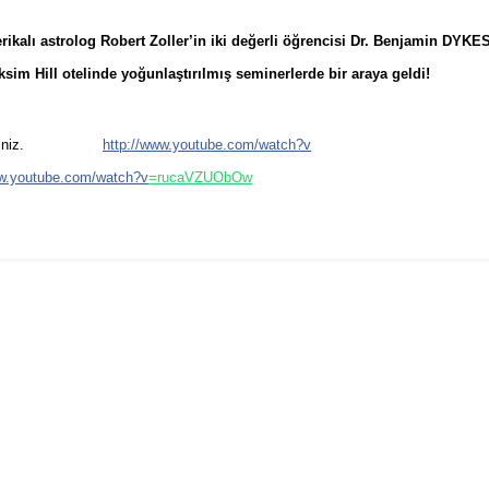
rikalı astrolog Robert Zoller’in iki değerli öğrencisi Dr. Benjamin DYKE
aksim Hill otelinde yoğunlaştırılmış seminerlerde bir araya geldi!
redebilirsiniz.
http://www.youtube.com/watch?v
ww.youtube.com/watch?v
=rucaVZUObOw