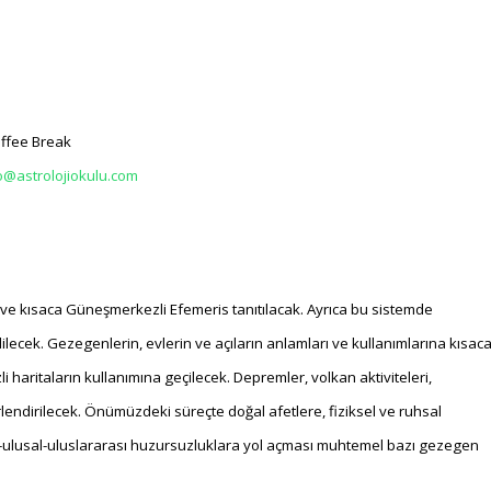
offee Break
o@astrolojiokulu.com
k ve kısaca Güneşmerkezli Efemeris tanıtılacak. Ayrıca bu sistemde
ecek. Gezegenlerin, evlerin ve açıların anlamları ve kullanımlarına kısac
 haritaların kullanımına geçilecek. Depremler, volkan aktiviteleri,
lendirilecek. Önümüzdeki süreçte doğal afetlere, fiziksel ve ruhsal
itik-ulusal-uluslararası huzursuzluklara yol açması muhtemel bazı gezegen