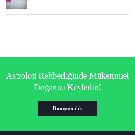
Astroloji Rehberliğinde Mükemmel
Doğanızı Keşfedin!
Danışmanlık