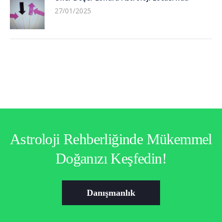
27/01/2025
Astroloji Rehberliğinde Mükemmel
Doğanızı Keşfedin!
Danışmanlık