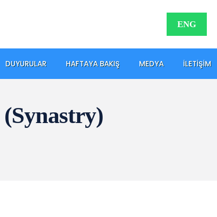
ENG
DUYURULAR
HAFTAYA BAKIŞ
MEDYA
İLETIŞIM
i (Synastry)