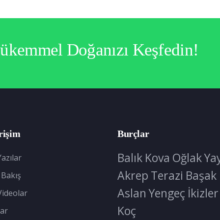
Mükemmel Doğanızı Keşfedin!
rişim
Burçlar
Balık
Kova
Oğlak
Ya
azılar
Akrep
Terazi
Başak
 Bakış
Aslan
Yengeç
İkizler
Videolar
Koç
ar