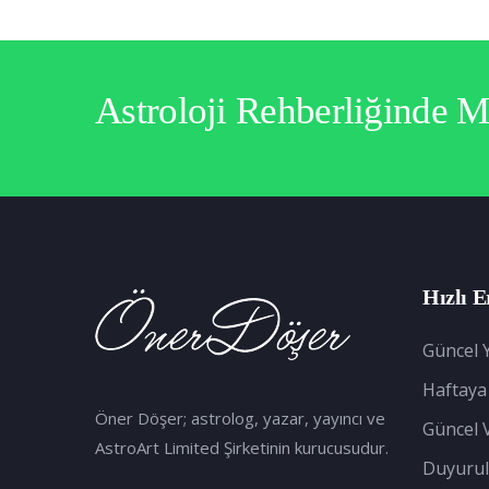
Astroloji Rehberliğinde 
Hızlı E
Güncel Y
Haftaya
Öner Döşer; astrolog, yazar, yayıncı ve
Güncel 
AstroArt Limited Şirketinin kurucusudur.
Duyurul