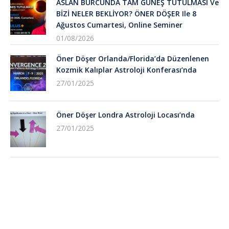
ASLAN BURCUNDA TAM GÜNEŞ TUTULMASI Ve
BİZİ NELER BEKLİYOR? ÖNER DÖŞER Ile 8
Ağustos Cumartesi, Online Seminer
01/08/2026
Öner Döşer Orlanda/Florida’da Düzenlenen
Kozmik Kalıplar Astroloji Konferası’nda
27/01/2025
Öner Döşer Londra Astroloji Locası’nda
27/01/2025