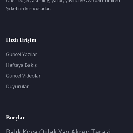
Öner Döşer; astrolog, yazar, yayıncı ve AstroArt Limited
Şirketinin kurucusudur.
Hızlı Erişim
Güncel Yazılar
Haftaya Bakış
Güncel Videolar
Duyurular
Burçlar
Balık
Kova
Oğlak
Yay
Akrep
Terazi