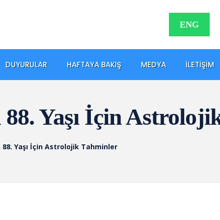
ENG
DUYURULAR
HAFTAYA BAKIŞ
MEDYA
İLETIŞIM
88. Yaşı İçin Astroloji
88. Yaşı İçin Astrolojik Tahminler