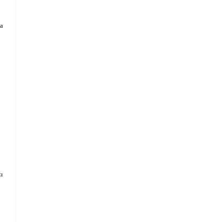
da
zı