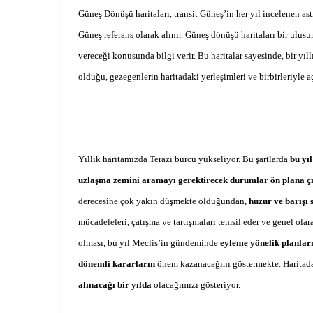
Güneş Dönüşü haritaları, transit Güneş’in her yıl incelenen astr
Güneş referans olarak alınır. Güneş dönüşü haritaları bir ulusu
vereceği konusunda bilgi verir. Bu haritalar sayesinde, bir yıl
olduğu, gezegenlerin haritadaki yerleşimleri ve birbirleriyle 
Yıllık haritamızda Terazi burcu yükseliyor. Bu şartlarda
bu yıl
uzlaşma zemini aramayı gerektirecek durumlar ön plana ç
derecesine çok yakın düşmekte olduğundan,
huzur ve barışı 
mücadeleleri, çatışma ve tartışmaları temsil eder ve genel ola
olması, bu yıl Meclis’in gündeminde
eyleme yönelik planları
dönemli kararların
önem kazanacağını göstermekte. Haritada
alınacağı bir yılda
olacağımızı gösteriyor.