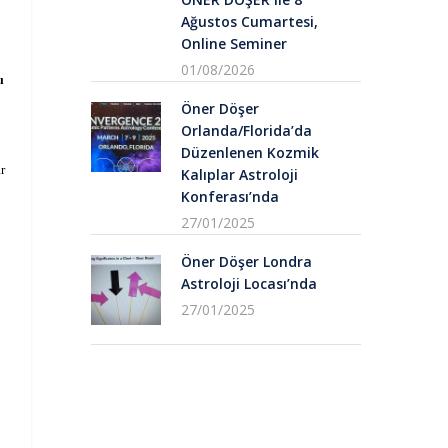
Ağustos Cumartesi,
Online Seminer
01/08/2026
ı
Öner Döşer
Orlanda/Florida’da
Düzenlenen Kozmik
r
Kalıplar Astroloji
Konferası’nda
27/01/2025
Öner Döşer Londra
Astroloji Locası’nda
27/01/2025