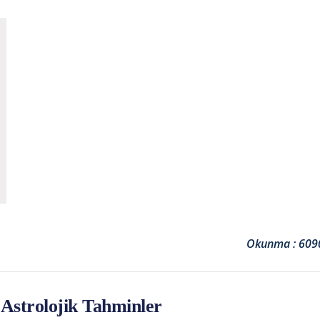
Okunma : 609
 Astrolojik Tahminler