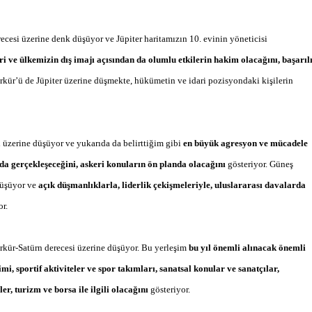
ecesi üzerine denk düşüyor ve Jüpiter haritamızın 10. evinin yöneticisi
i ve ülkemizin dış imajı açısından da olumlu etkilerin hakim olacağını, başarıl
kür’ü de Jüpiter üzerine düşmekte, hükümetin ve idari pozisyondaki kişilerin
 üzerine düşüyor ve yukarıda da belirttiğim gibi
en büyük agresyon ve mücadele
da gerçekleşeceğini, askeri konuların ön planda olacağını
gösteriyor. Güneş
düşüyor ve
açık düşmanlıklarla, liderlik çekişmeleriyle, uluslararası davalarda
r.
rkür-Satürn derecesi üzerine düşüyor. Bu yerleşim
bu yıl önemli alınacak önemli
mi, sportif aktiviteler ve spor takımları, sanatsal konular ve sanatçılar,
er, turizm ve borsa ile ilgili olacağını
gösteriyor.