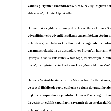
yönelik girişimler kazandıracak.
Zira Kuzey Ay Düğümü harit
elde edeceğimiz yönü işaret ediyor.
Haritanın 4. ev girişine yakın yerleşmiş ama fiziksel olarak 3
güvenliğini ve iç güvenliği sağlama amaçlı kökten çözüm a
artabileceği, zorlu hava koşulları, yıkıcı doğal afetler ris
yaşanması
olasılığını da düşündürüyor. Plüton’un haritanın 6. 
işaretçisi. Uranüs Tüm Burç (Whole Sign) ev sistemiyle 7. burc
olacağımızı göstermekte. Haritanın 1. ev yöneticisi olan Venüs
Haritada Venüs-Merkür ikilisinin Mars ve Neptün ile T-kare a
ve sosyal ilişkilerde zorlu etkilerin ve derin duygusal krizl
ilişkilerde kopmalar yaşanabilir.
Haritada Venüs doğum harit
da getiriyor:
evlilik yapanların sayısında da artış olacak.
Hat
artacağını
düşünebiliriz.