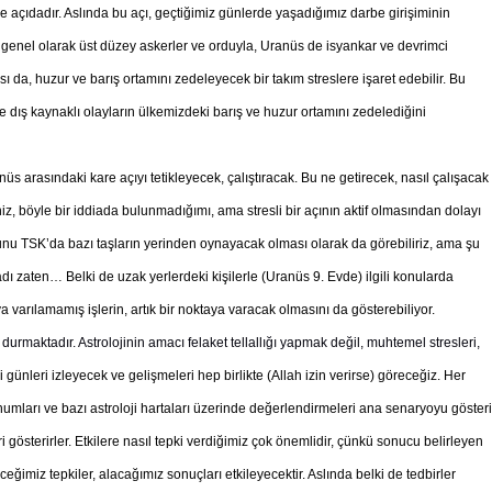
 açıdadır. Aslında bu açı, geçtiğimiz günlerde yaşadığımız darbe girişiminin
de genel olarak üst düzey askerler ve orduyla, Uranüs de isyankar ve devrimci
çısı da, huzur ve barış ortamını zedeleyecek bir takım streslere işaret edebilir. Bu
dış kaynaklı olayların ülkemizdeki barış ve huzur ortamını zedelediğini
 arasındaki kare açıyı tetikleyecek, çalıştıracak. Bu ne getirecek, nasıl çalışacak
eniz, böyle bir iddiada bulunmadığımı, ama stresli bir açının aktif olmasından dolayı
unu TSK’da bazı taşların yerinden oynayacak olması olarak da görebiliriz, ama şu
ı zaten… Belki de uzak yerlerdeki kişilerle (Uranüs 9. Evde) ilgili konularda
ya varılamamış işlerin, artık bir noktaya varacak olmasını da gösterebiliyor.
urmaktadır. Astrolojinin amacı felaket tellallığı yapmak değil, muhtemel stresleri,
ünleri izleyecek ve gelişmeleri hep birlikte (Allah izin verirse) göreceğiz. Her
numları ve bazı astroloji hartaları üzerinde değerlendirmeleri ana senaryoyu gösteri
i gösterirler. Etkilere nasıl tepki verdiğimiz çok önemlidir, çünkü sonucu belirleyen
ceğimiz tepkiler, alacağımız sonuçları etkileyecektir. Aslında belki de tedbirler