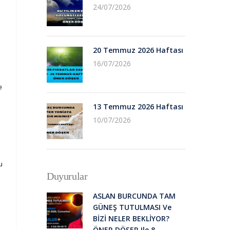
24/07/2026
20 Temmuz 2026 Haftası
16/07/2026
e
13 Temmuz 2026 Haftası
10/07/2026
u
Duyurular
ASLAN BURCUNDA TAM
GÜNEŞ TUTULMASI Ve
BİZİ NELER BEKLİYOR?
ÖNER DÖŞER Ile 8