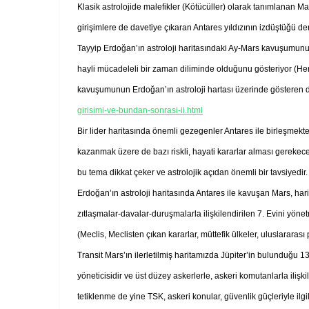
Klasik astrolojide malefikler (Kötücüller) olarak tanımlanan Mar
girişimlere de davetiye çıkaran Antares yıldızının izdüştüğü
Tayyip Erdoğan’ın astroloji haritasındaki Ay-Mars kavuşumunu 
hayli mücadeleli bir zaman diliminde olduğunu gösteriyor (Her
kavuşumunun Erdoğan’ın astroloji hartası üzerinde gösteren diy
girisimi-ve-bundan-sonrasi-ii.html
Bir lider haritasında önemli gezegenler Antares ile birleşmekte i
kazanmak üzere de bazı riskli, hayati kararlar alması gerekec
bu tema dikkat çeker ve astrolojik açıdan önemli bir tavsiyedir.
Erdoğan’ın astroloji haritasında Antares ile kavuşan Mars, harita
zıtlaşmalar-davalar-duruşmalarla ilişkilendirilen 7. Evini yön
(Meclis, Meclisten çıkan kararlar, müttefik ülkeler, uluslararası 
Transit Mars’ın ilerletilmiş haritamızda Jüpiter’in bulunduğu 
yöneticisidir ve üst düzey askerlerle, askeri komutanlarla ilişk
tetiklenme de yine TSK, askeri konular, güvenlik güçleriyle ilgi