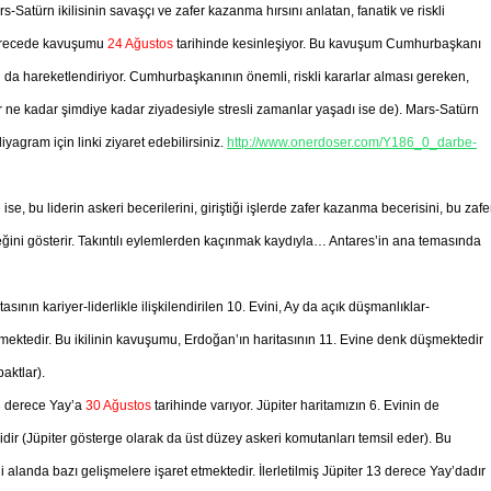
s-Satürn ikilisinin savaşçı ve zafer kazanma hırsını anlatan, fanatik ve riskli
 derecede kavuşumu
24 Ağustos
tarihinde kesinleşiyor. Bu kavuşum Cumhurbaşkanı
da hareketlendiriyor. Cumhurbaşkanının önemli, riskli kararlar alması gereken,
 ne kadar şimdiye kadar ziyadesiyle stresli zamanlar yaşadı ise de). Mars-Satürn
agram için linki ziyaret edebilirsiniz.
http://www.onerdoser.com/Y186_0_darbe-
se, bu liderin askeri becerilerini, giriştiği işlerde zafer kazanma becerisini, bu zafe
eğini gösterir. Takıntılı eylemlerden kaçınmak kaydıyla… Antares’in ana temasında
sının kariyer-liderlikle ilişkilendirilen 10. Evini, Ay da açık düşmanlıklar-
etmektedir. Bu ikilinin kavuşumu, Erdoğan’ın haritasının 11. Evine denk düşmektedir
paktlar).
13 derece Yay’a
30 Ağustos
tarihinde varıyor. Jüpiter haritamızın 6. Evinin de
ilidir (Jüpiter gösterge olarak da üst düzey askeri komutanları temsil eder). Bu
li alanda bazı gelişmelere işaret etmektedir. İlerletilmiş Jüpiter 13 derece Yay’dadır