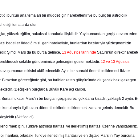
ğı burcun ana temaları bir müddet için hareketlenir ve bu burç bir astrolojik
 ettiği temalarda olur.
ançlar, yüksek eğitim, hukuksal konularla ilişkilidir. Yay burcundan geçişi devam eden
azı bedeller ödediğimizi, geri hareketiyle, bunlardan bazılarıyla yüzleşmemizin
tedir. Şimdi Mars da bu burca gelince,
13 Ağustos tarihinde
Satürn’ün direkt hareket
gerektirecek şekilde gündemimize geleceğini göstermektedir.
12 ve 13 Ağustos
vuşumunun etkisini aktif edecektir. Ay’ın bir sonraki önemli tetiklemesi İkizler
ır. Birazdan göreceğimiz gibi, bu tarihler zaten gökyüzünde oluşacak bazı gezegen
kmektedir. (Değişken burçlarda Büyük Kare açı kalıbı).
r. Buna mukabil Mars’ın bir burçtan geçiş süreci çok daha kısadır, yaklaşık 2 aydır. B
un konularıyla ilgili uzun dönemli etkilerin tetiklenmesi zamanı gelmiş demektir. Bu
yicidir (Aktif edici).
irmek için, Türkiye astroloji haritası ve ilerletilmiş haritası üzerine yansıtabiliriz.
ji haritası, ortadaki Türkiye ilerletilmiş haritası ve en dıştaki Mars’ın Yay burcuna