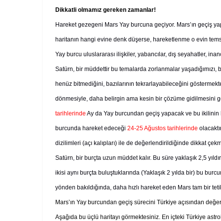
Dikkatli olmamız gereken zamanlar!
Hareket gezegeni Mars Yay burcuna geçiyor. Mars’ın geçiş yaptı
haritanın hangi evine denk düşerse, hareketlenme o evin temsil
Yay burcu uluslararası ilişkiler, yabancılar, dış seyahatler, in
Satürn, bir müddettir bu temalarda zorlanmalar yaşadığımızı, b
henüz bitmediğini, bazılarının tekrarlayabileceğini göstermek
dönmesiyle, daha belirgin ama kesin bir çözüme gidilmesini 
tarihlerinde
Ay da Yay burcundan geçiş yapacak ve bu ikilinin ka
burcunda hareket edeceği
24-25 Ağustos tarihlerinde
olacakt
dizilimleri (açı kalıpları) ile de değerlendirildiğinde dikkat çe
Satürn, bir burçta uzun müddet kalır. Bu süre yaklaşık 2,5 yıldı
ikisi aynı burçta buluştuklarında (Yaklaşık 2 yılda bir) bu burc
yönden bakıldığında, daha hızlı hareket eden Mars tam bir tetikle
Mars’ın Yay burcundan geçiş sürecini Türkiye açısından değerlend
Aşağıda bu üçlü haritayı görmektesiniz. En içteki Türkiye astrolo