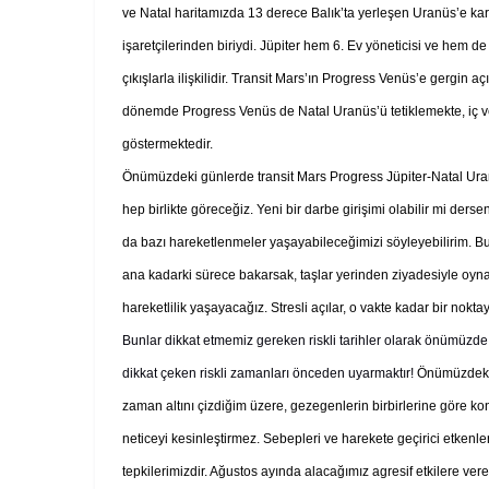
ve Natal haritamızda 13 derece Balık’ta yerleşen Uranüs’e kare
işaretçilerinden biriydi. Jüpiter hem 6. Ev yöneticisi ve hem 
çıkışlarla ilişkilidir. Transit Mars’ın Progress Venüs’e gergin a
dönemde Progress Venüs de Natal Uranüs’ü tetiklemekte, iç ve 
göstermektedir.
Önümüzdeki günlerde transit Mars Progress Jüpiter-Natal Uranüs
hep birlikte göreceğiz. Yeni bir darbe girişimi olabilir mi ders
da bazı hareketlenmeler yaşayabileceğimizi söyleyebilirim. B
ana kadarki sürece bakarsak, taşlar yerinden ziyadesiyle oynad
hareketlilik yaşayacağız. Stresli açılar, o vakte kadar bir nokta
Bunlar dikkat etmemiz gereken riskli tarihler olarak önümüzde d
dikkat çeken riskli zamanları önceden uyarmaktır!
Önümüzdeki g
zaman altını çizdiğim üzere, gezegenlerin birbirlerine göre ko
neticeyi kesinleştirmez. Sebepleri ve harekete geçirici etkenler
tepkilerimizdir. Ağustos ayında alacağımız agresif etkilere vere