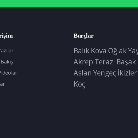
rişim
Burçlar
Balık
Kova
Oğlak
Ya
azılar
Akrep
Terazi
Başak
 Bakış
Aslan
Yengeç
İkizler
Videolar
Koç
ar