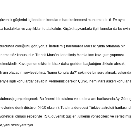
güvenlik güçlerini ilgilendiren konuların hareketlenmesi muhtemeldir. 6. Ev aynı
hastalıklar ve zayıflıklar ile alakalıdır. Küçük hayvanlarla ilgili konular da bu evin
 burcunda olduğunu görüyoruz. İlerletilmiş haritalarda Mars iki yılda ortalama bir
 ilerleme söz konusudur. Transit Mars’ın ilerletilmiş Mars’a tam kavuşum yapması
elmektedir. Kavuşumun etkisinin biraz daha geriden başladığını dikkate alırsak,
irgin olacağını söyleyebiliriz. “hangi konularda?” şeklinde bir soru alırsak, yukarıd
leriyle ilgili konularda” cevabını vermemiz gerekir. Çünkü hem Mars askeri konularl
tutulması) gerçekleşecek. Bu önemli bir tutulma ve tutulma anı haritasında Ay-Güne
şe evlerine denk düşüyor (4-10 ekseni). Tutulma derecesi Türkiye astroloji haritasın
neticisi olması sebebiyle TSK, güvenlik güçleri, ülkenin yöneticileri) ve ilerletilmiş
, yani stres yaratıyor.