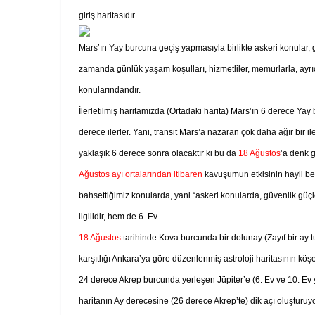
giriş haritasıdır.
Mars’ın Yay burcuna geçiş yapmasıyla birlikte askeri konular, 
zamanda günlük yaşam koşulları, hizmetliler, memurlarla, ayrıca 
konularındandır.
İlerletilmiş haritamızda (Ortadaki harita) Mars’ın 6 derece Yay
derece ilerler. Yani, transit Mars’a nazaran çok daha ağır bir
yaklaşık 6 derece sonra olacaktır ki bu da
18 Ağustos
’a denk g
Ağustos ayı ortalarından itibaren
kavuşumun etkisinin hayli bel
bahsettiğimiz konularda, yani “askeri konularda, güvenlik güç
ilgilidir, hem de 6. Ev…
18 Ağustos
tarihinde Kova burcunda bir dolunay (Zayıf bir ay 
karşıtlığı Ankara’ya göre düzenlenmiş astroloji haritasının kö
24 derece Akrep burcunda yerleşen Jüpiter’e (6. Ev ve 10. Ev yö
haritanın Ay derecesine (26 derece Akrep’te) dik açı oluşturuyor