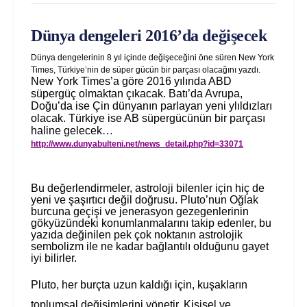
Dünya dengeleri 2016’da değişecek
Dünya dengelerinin 8 yıl içinde değişeceğini öne süren New York
Times, Türkiye’nin de süper gücün bir parçası olacağını yazdı.
New York Times’a göre 2016 yılında ABD
süpergüç olmaktan çıkacak. Batı’da Avrupa,
Doğu’da ise Çin dünyanın parlayan yeni ylıldızları
olacak. Türkiye ise AB süpergücünün bir parçası
haline gelecek
…
http://www.dunyabulteni.net/news_detail.php?id=33071
Bu değerlendirmeler, astroloji bilenler için hiç de
yeni ve şaşırtıcı değil doğrusu. Pluto’nun Oğlak
burcuna geçişi ve jenerasyon gezegenlerinin
gökyüzündeki konumlanmalarını takip edenler, bu
yazıda değinilen pek çok noktanın astrolojik
sembolizm ile ne kadar bağlantılı olduğunu gayet
iyi bilirler.
Pluto, her burçta uzun kaldığı için, kuşakların
toplumsal değişimlerini yönetir. Kişisel ve