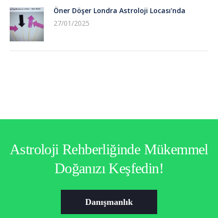
Öner Döşer Londra Astroloji Locası’nda
27/01/2025
Astroloji Rehberliğinde Mükemmel
Doğanızı Keşfedin!
Danışmanlık