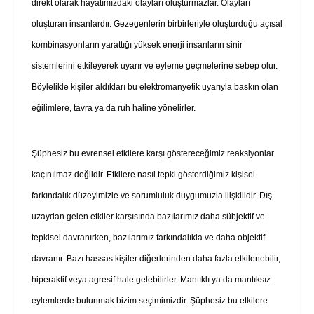
direkt olarak hayatımızdaki olayları oluşturmazlar. Olayları
oluşturan insanlardır. Gezegenlerin birbirleriyle oluşturduğu açısal
kombinasyonların yarattığı yüksek enerji insanların sinir
sistemlerini etkileyerek uyarır ve eyleme geçmelerine sebep olur.
Böylelikle kişiler aldıkları bu elektromanyetik uyarıyla baskın olan
eğilimlere, tavra ya da ruh haline yönelirler.
Şüphesiz bu evrensel etkilere karşı göstereceğimiz reaksiyonlar
kaçınılmaz değildir. Etkilere nasıl tepki gösterdiğimiz kişisel
farkındalık düzeyimizle ve sorumluluk duygumuzla ilişkilidir. Dış
uzaydan gelen etkiler karşısında bazılarımız daha sübjektif ve
tepkisel davranırken, bazılarımız farkındalıkla ve daha objektif
davranır. Bazı hassas kişiler diğerlerinden daha fazla etkilenebilir,
hiperaktif veya agresif hale gelebilirler. Mantıklı ya da mantıksız
eylemlerde bulunmak bizim seçimimizdir. Şüphesiz bu etkilere