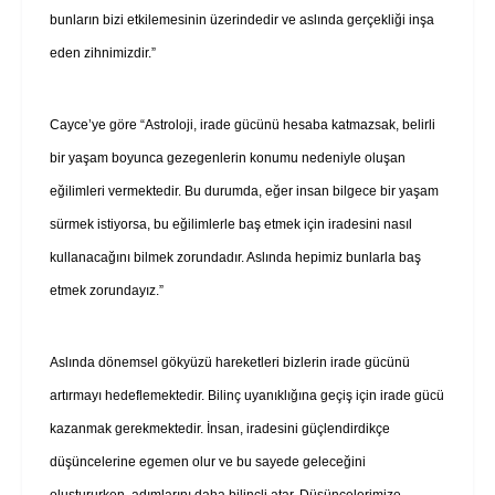
bunların bizi etkilemesinin üzerindedir ve aslında gerçekliği inşa
eden zihnimizdir.”
Cayce’ye göre “Astroloji, irade gücünü hesaba katmazsak, belirli
bir yaşam boyunca gezegenlerin konumu nedeniyle oluşan
eğilimleri vermektedir. Bu durumda, eğer insan bilgece bir yaşam
sürmek istiyorsa, bu eğilimlerle baş etmek için iradesini nasıl
kullanacağını bilmek zorundadır. Aslında hepimiz bunlarla baş
etmek zorundayız.”
Aslında dönemsel gökyüzü hareketleri bizlerin irade gücünü
artırmayı hedeflemektedir. Bilinç uyanıklığına geçiş için irade gücü
kazanmak gerekmektedir. İnsan, iradesini güçlendirdikçe
düşüncelerine egemen olur ve bu sayede geleceğini
oluştururken, adımlarını daha bilinçli atar. Düşüncelerimize