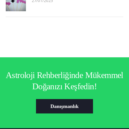
27/01/2025
Astroloji Rehberliğinde Mükemmel
Doğanızı Keşfedin!
Danışmanlık