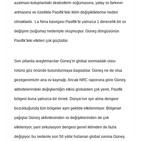
azalması kutuplardaki stratosferin soğumasına, yatay ısı farkının
artmasına ve özellikle Pasifik’teki iklim değişikliklerine neden
olmaktadır. La Nina kasırgası Pasifik’te yalnızca 1 derecelik bir ısı
değişimi (soğuma) nedeniyle oluşmuştur. Güneş döngüsünün
Pasifik’teki etkileri çok güçlüdür.
Son yıllarda araştırmacılar Güneş’in global ısınmadaki olası
rolünü göz önünde bulundurmaya başladılar. Güneş ne de olsa
gezegenimizin ana ısı kaynağı. Ancak NRC raporuna göre Güneş
aktivitelerindeki değişkenliğin etkisi globalden çok yerel, Pasifik
bölgesi buna yalnızca bir örnek. Dünya’nın ışın alma dengesi
bozulduğunda tüm bölgeler aynı şekilde etkilenmiyor. Bölgesel
yağışlar Güneş aktivitesinden ısı değişiklerinden de çok
etkileniyor, yani sirkulasyon dengesi genel iklimden de fazla
değişiyor, bu nedenle son 50 yıldır hızlanan global ısınma Güneş