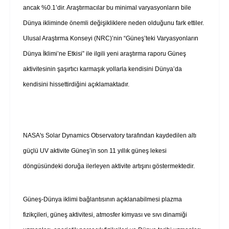
ancak %0.1’dir. Araştırmacılar bu minimal varyasyonların bile
Dünya ikliminde önemli değişikliklere neden olduğunu fark ettiler.
Ulusal Araştırma Konseyi (NRC)’nin “Güneş’teki Varyasyonların
Dünya İklimi’ne Etkisi” ile ilgili yeni araştırma raporu Güneş
aktivitesinin şaşırtıcı karmaşık yollarla kendisini Dünya’da
kendisini hissettirdiğini açıklamaktadır.
NASA's Solar Dynamics Observatory tarafından kaydedilen altı
güçlü UV aktivite Güneş’in son 11 yıllık güneş lekesi
döngüsündeki doruğa ilerleyen aktivite artışını göstermektedir.
Güneş-Dünya iklimi bağlantısının açıklanabilmesi plazma
fizikçileri, güneş aktivitesi, atmosfer kimyası ve sıvı dinamiği