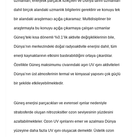
uzmanları, enerjetik parçacık fizikçileri ve Dünya tarihi uzmanları
dahil birçok alandaki uzmanlık bilgilerini gerektirir ve konuyu tek
bir alandaki araştırmacı açığa çıkaramaz. Multidisipliner bir
araştırmayla bu konuyu açığa çıkarmaya çalışan uzmanlar
Güneş’teki kısa dönemli %0.1’lik aktivite değişikliklerinin bile,
Dünya’nın merkezindeki doğal radyoaktivite enerjisi dahil, tüm
enerji kaynaklarının etkisini bastırabildiğini ortaya çıkardılar.
Özellikle Güneş maksimumu civarındaki aşırı UV ışını aktiviteleri
Dünya’nın üst atmosferinin termal ve kimyasal yapısını çok güçlü
bir şekilde etkileyebilmektedir.
Güneş enerjisi parçacıkları ve evrensel ışınlar nedeniyle
stratosferde oluşan nitrozoksitler ozon seviyesinin yüzdesini
azaltabilmekteler. Ozon UV ışınlarını emer ve azalması Dünya
yüzeyine daha fazla UV ışını oluşacak demektir. Üstelik ozon