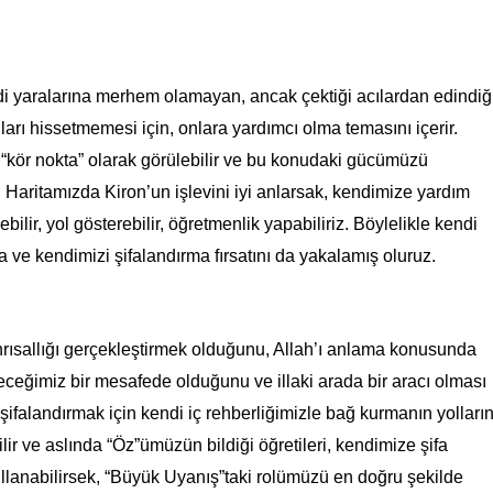
Kendi yaralarına merhem olamayan, ancak
çektiği acılardan edindiğ
ıları hissetmemesi için, onlara yardımcı olma temasını içerir.
 “kör nokta” olarak görülebilir ve bu konudaki gücümüzü
 Haritamızda Kiron’un işlevini iyi anlarsak, kendimize yardım
ir, yol gösterebilir, öğretmenlik yapabiliriz. Böylelikle kendi
ve kendimizi şifalandırma fırsatını da yakalamış oluruz.
nrısallığı gerçekleştirmek olduğunu, Allah’ı anlama konusunda
leceğimiz bir mesafede olduğunu ve illaki arada bir aracı olması
 şifalandırmak için kendi iç rehberliğimizle bağ kurmanın yolların
ilir ve aslında “Öz”ümüzün bildiği öğretileri, kendimize şifa
lanabilirsek, “Büyük Uyanış”taki rolümüzü en doğru şekilde