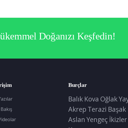
Mükemmel Doğanızı Keşfedin!
rişim
Burçlar
Balık
Kova
Oğlak
Ya
azılar
Akrep
Terazi
Başak
 Bakış
Aslan
Yengeç
İkizler
Videolar