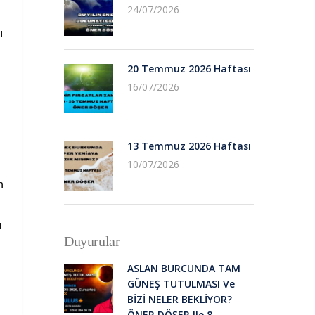
24/07/2026
ı
20 Temmuz 2026 Haftası
16/07/2026
13 Temmuz 2026 Haftası
10/07/2026
n
ı
Duyurular
ASLAN BURCUNDA TAM
GÜNEŞ TUTULMASI Ve
BİZİ NELER BEKLİYOR?
ÖNER DÖŞER Ile 8