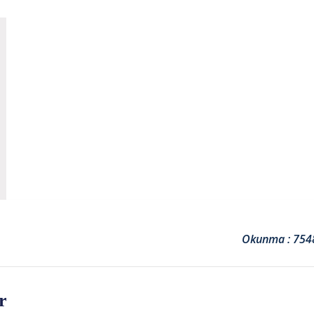
Okunma : 754
r