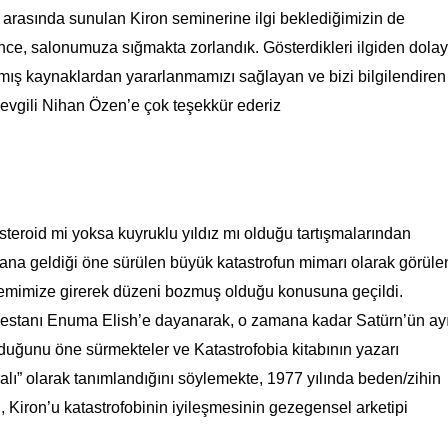
arasında sunulan Kiron seminerine ilgi beklediğimizin de
rince, salonumuza sığmakta zorlandık. Gösterdikleri ilgiden dolay
lmış kaynaklardan yararlanmamızı sağlayan ve bizi bilgilendiren
sevgili Nihan Özen’e çok teşekkür ederiz
teroid mi yoksa kuyruklu yıldız mı olduğu tartışmalarından
ana geldiği öne sürülen büyük katastrofun mimarı olarak görüle
stemimize girerek düzeni bozmuş olduğu konusuna geçildi.
 destanı Enuma Elish’e dayanarak,
o zamana kadar Satürn’ün ay
duğunu öne sürmekteler ve Katastrofobia kitabının yazarı
ı” olarak tanımlandığını söylemekte, 1977 yılında beden/zihin
, Kiron’u katastrofobinin iyileşmesinin gezegensel arketipi