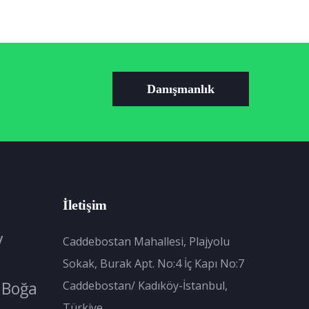
Danışmanlık
İletişim
y
Caddebostan Mahallesi, Plajyolu
Sokak, Burak Apt. No:4 İç Kapı No:7
Boğa
Caddebostan/ Kadıköy-İstanbul,
Türkiye