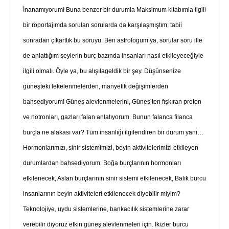
İnanamıyorum! Buna benzer bir durumla Maksimum kitabımla ilgili
bir röportajımda sorulan sorularda da karşılaşmıştım; tabii
sonradan çıkarttık bu soruyu. Ben astrologum ya, sorular soru ille
de anlattığım şeylerin burç bazında insanları nasıl etkileyeceğiyle
ilgili olmalı. Öyle ya, bu alışılageldik bir şey. Düşünsenize
güneşteki lekelenmelerden, manyetik değişimlerden
bahsediyorum! Güneş alevlenmelerini, Güneş’ten fışkıran proton
ve nötronları, gazları falan anlatıyorum. Bunun falanca filanca
burçla ne alakası var? Tüm insanlığı ilgilendiren bir durum yani…
Hormonlarımızı, sinir sistemimizi, beyin aktivitelerimizi etkileyen
durumlardan bahsediyorum. Boğa burçlarının hormonları
etkilenecek, Aslan burçlarının sinir sistemi etkilenecek, Balık burcu
insanlarının beyin aktiviteleri etkilenecek diyebilir miyim?
Teknolojiye, uydu sistemlerine, bankacılık sistemlerine zarar
verebilir diyoruz etkin güneş alevlenmeleri için. İkizler burcu