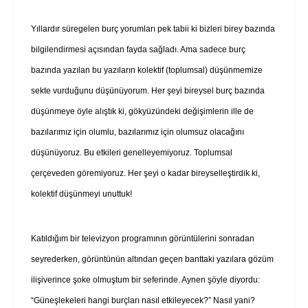
Yıllardır süregelen burç yorumları pek tabii ki bizleri birey bazında
bilgilendirmesi açısından fayda sağladı. Ama sadece burç
bazında yazılan bu yazıların kolektif (toplumsal) düşünmemize
sekte vurduğunu düşünüyorum. Her şeyi bireysel burç bazında
düşünmeye öyle alıştık ki, gökyüzündeki değişimlerin ille de
bazılarımız için olumlu, bazılarımız için olumsuz olacağını
düşünüyoruz. Bu etkileri genelleyemiyoruz. Toplumsal
çerçeveden göremiyoruz.
Her şeyi o kadar bireyselleştirdik ki,
kolektif düşünmeyi unuttuk!
Katıldığım bir televizyon programının görüntülerini sonradan
seyrederken, görüntünün altından geçen banttaki yazılara gözüm
ilişiverince şoke olmuştum bir seferinde. Aynen şöyle diyordu:
“Güneşlekeleri hangi burçları nasıl etkileyecek?” Nasıl yani?