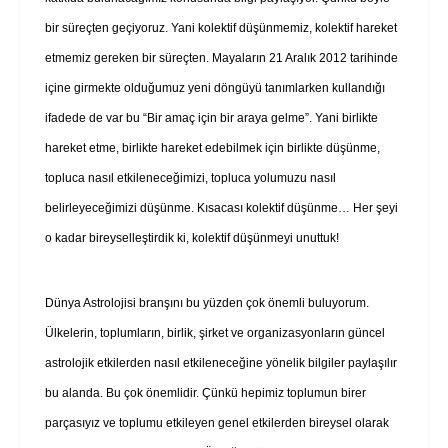
bir süreçten geçiyoruz. Yani kolektif düşünmemiz, kolektif hareket
etmemiz gereken bir süreçten. Mayaların 21 Aralık 2012 tarihinde
içine girmekte olduğumuz yeni döngüyü tanımlarken kullandığı
ifadede de var bu “Bir amaç için bir araya gelme”. Yani birlikte
hareket etme, birlikte hareket edebilmek için birlikte düşünme,
topluca nasıl etkileneceğimizi, topluca yolumuzu nasıl
belirleyeceğimizi düşünme. Kısacası kolektif düşünme…
Her şeyi
o kadar bireyselleştirdik ki, kolektif düşünmeyi unuttuk!
Dünya Astrolojisi branşını bu yüzden çok önemli buluyorum.
Ülkelerin, toplumların, birlik, şirket ve organizasyonların güncel
astrolojik etkilerden nasıl etkileneceğine yönelik bilgiler paylaşılır
bu alanda. Bu çok önemlidir. Çünkü hepimiz toplumun birer
parçasıyız ve toplumu etkileyen genel etkilerden bireysel olarak