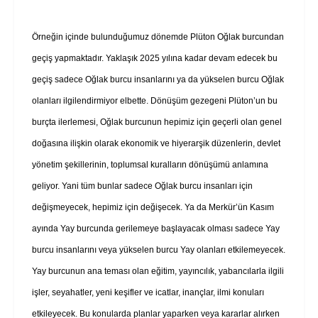
Örneğin içinde bulunduğumuz dönemde Plüton Oğlak burcundan
geçiş yapmaktadır. Yaklaşık 2025 yılına kadar devam edecek bu
geçiş sadece Oğlak burcu insanlarını ya da yükselen burcu Oğlak
olanları ilgilendirmiyor elbette. Dönüşüm gezegeni Plüton’un bu
burçta ilerlemesi, Oğlak burcunun hepimiz için geçerli olan genel
doğasına ilişkin olarak ekonomik ve hiyerarşik düzenlerin, devlet
yönetim şekillerinin, toplumsal kuralların dönüşümü anlamına
geliyor. Yani tüm bunlar sadece Oğlak burcu insanları için
değişmeyecek, hepimiz için değişecek. Ya da Merkür’ün Kasım
ayında Yay burcunda gerilemeye başlayacak olması sadece Yay
burcu insanlarını veya yükselen burcu Yay olanları etkilemeyecek.
Yay burcunun ana teması olan eğitim, yayıncılık, yabancılarla ilgili
işler, seyahatler, yeni keşifler ve icatlar, inançlar, ilmi konuları
etkileyecek. Bu konularda planlar yaparken veya kararlar alırken