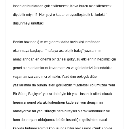
insanları bunlardan çok etkilenecek, Kova burcu az etkilenecek
diyebilir miyim?
Her şeyi o kadar bireyselleştirdik ki, kolektif
düşünmeyi unuttuk!
Benim hazırladığım ve giderek daha fazla kişi tarafından
okunmaya başlayan “haftaya astrolojik bakış” yazılarımın
amaçlarından en önemli bir tanesi gökyüzü etkilerinin hepimiz için
genel olan anlamlarını kavramamıza ve günlerimizi farkındalıkla
yaşamamıza yardımcı olmaktır. Yazdığım pek çok diğer
yazılarımda da bunun izleri görülebilir. "Kadersel Yolumuzda Yeni
Bir Süreç Başlıyor" yazısı da böyle bir yazı. İnsanlık ailesi olarak
hepimizi genel olarak ilgilendiren kadersel yön değişimini
anlatıyor ve bu yeni süreçte hem bireysel olarak kendimizin ve
hem de parçası olduğumuz bütün insanlığın gelişimine nasıl
katkıda bulunacağımız konusunda bilgi paylaşıyor. Çünkü böyle