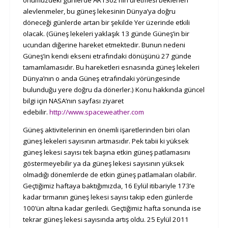
önümüzdeki günlerde AR1302’nin üretmesi beklenen
alevlenmeler, bu güneş lekesinin Dünya’ya doğru
döneceği günlerde artan bir şekilde Yer üzerinde etkili
olacak. (Güneş lekeleri yaklaşık 13 günde Güneş’in bir
ucundan diğerine hareket etmektedir. Bunun nedeni
Güneş’in kendi ekseni etrafındaki dönüşünü 27 günde
tamamlamasıdır. Bu hareketleri esnasında güneş lekeleri
Dünya’nın o anda Güneş etrafındaki yörüngesinde
bulunduğu yere doğru da dönerler.) Konu hakkında güncel
bilgi için NASA’nın sayfası ziyaret
edebilir.
http://www.spaceweather.com
Güneş aktivitelerinin en önemli işaretlerinden biri olan
güneş lekeleri sayısının artmasıdır. Pek tabii ki yüksek
güneş lekesi sayısı tek başına etkin güneş patlamasını
göstermeyebilir ya da güneş lekesi sayısının yüksek
olmadığı dönemlerde de etkin güneş patlamaları olabilir.
Geçtiğimiz haftaya baktığımızda, 16 Eylül itibariyle 173’e
kadar tırmanın güneş lekesi sayısı takip eden günlerde
100’ün altına kadar geriledi. Geçtiğimiz hafta sonunda ise
tekrar güneş lekesi sayısında artış oldu. 25 Eylül 2011