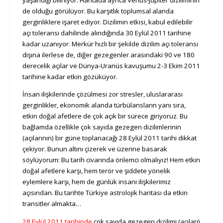
yaşandığı biliniyor. Haritada ayrıca Venüs-Jüpiter diziliminin
de olduğu görülüyor. Bu karşıtlık toplumsal alanda
gerginliklere işaret ediyor. Dizilimin etkisi, kabul edilebilir
açı toleransı dahilinde alındığında 30 Eylül 2011 tarihine
kadar uzanıyor. Merkür hızlı bir şekilde dizilim açı toleransı
dışına ilerlese de, diğer gezegenler arasındaki 90 ve 180
derecelik açılar ve Dünya-Uranüs kavuşumu 2-3 Ekim 2011
tarihine kadar etkin gözüküyor.
İnsan ilişkilerinde çözülmesi zor stresler, uluslararası
gerginlikler, ekonomik alanda türbülansların yanı sıra,
etkin doğal afetlere de çok açık bir sürece giriyoruz. Bu
bağlamda özellikle çok sayıda gezegen dizilimlerinin
(açılarının) bir güne toplanacağı 28 Eylül 2011 tarihi dikkat
çekiyor. Bunun altını çizerek ve üzerine basarak
söylüyorum: Bu tarih civarında önlemci olmalıyız! Hem etkin
doğal afetlere karşı, hem terör ve şiddete yönelik
eylemlere karşı, hem de günlük insani ilişkilerimiz
açısından. Bu tarihte Türkiye astrolojik haritası da etkin
transitler almakta…
28 Eylül 2011 tarihinde
çok sayıda gezegen dizilimi (açıları)