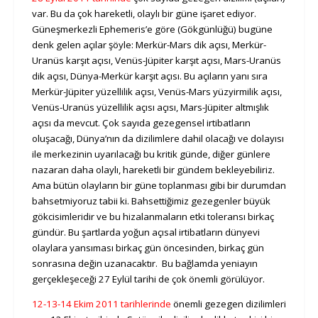
var. Bu da çok hareketli, olaylı bir güne işaret ediyor.
Güneşmerkezli Ephemeris’e göre (Gökgünlüğü) bugüne
denk gelen açılar şöyle: Merkür-Mars dik açısı, Merkür-
Uranüs karşıt açısı, Venüs-Jüpiter karşıt açısı, Mars-Uranüs
dik açısı, Dünya-Merkür karşıt açısı. Bu açıların yanı sıra
Merkür-Jüpiter yüzellilik açısı, Venüs-Mars yüzyirmilik açısı,
Venüs-Uranüs yüzellilik açısı açısı, Mars-Jüpiter altmışlık
açısı da mevcut. Çok sayıda gezegensel irtibatların
oluşacağı, Dünya’nın da dizilimlere dahil olacağı ve dolayısı
ile merkezinin uyarılacağı bu kritik günde, diğer günlere
nazaran daha olaylı, hareketli bir gündem bekleyebiliriz.
Ama bütün olayların bir güne toplanması gibi bir durumdan
bahsetmiyoruz tabii ki. Bahsettiğimiz gezegenler büyük
gökcisimleridir ve bu hizalanmaların etki toleransı birkaç
gündür. Bu şartlarda yoğun açısal irtibatların dünyevi
olaylara yansıması birkaç gün öncesinden, birkaç gün
sonrasına değin uzanacaktır. Bu bağlamda yeniayın
gerçekleşeceği 27 Eylül tarihi de çok önemli görülüyor.
12-13-14 Ekim 2011
tarihlerinde
önemli gezegen dizilimleri