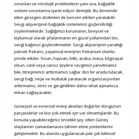
sorunları ve nörolojik problemlerin yanı sıra, bağışıklık
sistemi sorunlarına işaret ediyor demiştik. Bu dönemde
etkin gezegen dizilimleri de benzeri etkileri yaratabilir.
Sevgi alışverişinin bağışıklık sistemimizi güçlendirdiği
söylenmektedir. Sağlığımızı korumanın, bireysel ve
toplumsal olarak şifalanmanın en güzel yollarından biri,
sevgi bağımızı güçlendirmektir. Sevgi alışverişinin yarattığı
yüksek frekans, yaşamsal enerjinin frekansını olumlu
yönde etkiler. İnsan, hayvan, bitki, araba, masa, bilgisayar
olsun, canlı veya cansız şeylere sevgimizi yansıtmamız
bile, titreşimimizi arttırmamızı sağlar. Bizi bir arada tutacak,
sevgi bağı, neşe ve mutluluk yaratacak organizasyonları
arttırmamız, stres ve gerginlikleri daha rahat aşmamıza
imkan sağlayacaktır.
Güneşsel ve evrensel enerji akımları doğal bir döngünün
parçasıdırlar ve bizi yok etmek için var olmamışlardır. Bu
konuda yapabileceğimiz öncelikli şey, etkin Güneş
olaylarının zamanlamasını tahmin etme yöntemlerini
geliştirmektir. Bu alanda uygulanacak pek çok bilimsel