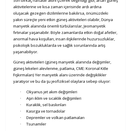
Son birkaç haftadır altını çizerek değindiği gibi, artan güneş
aktivitelerine ve kısa zaman içerisinde ardı ardına
oluşacak gezegen dizilimlerine bakılırsa, önümüzdeki
yakın süreçte yeni etkin güneş aktiviteleri olabilir, Dünya
manyetik alanında önemli türbülanslar, Jeomanyetik
fırtınalar yaşanabilir. Böyle zamanlarda etkin doğal afetler,
anormal hava koşulları, insan ilişkilerinde huzursuzluklar,
psikolojik bozukluklarda ve sağlık sorunlarında artış
yaşanabiliyor.
Güneş aktiviteleri (güneş manyetik alanında değişimler,
güneş lekeleri alevlenme, patlama, CME: Koronal Kitle
Fışkırmaları) Yer manyetik alanı üzerinde değişiklikler
yaratıyor ve bu da şu jeofiziksel olaylara sebep oluyor:
·
Okyanus jet akım değişimleri
·
Aşırı iklim ve sıcaklık değişimleri
·
Kuraklık, sel baskınları
·
Kasırga ve tornadolar
·
Depremler ve volkan patlamaları
·
Tsunamiler