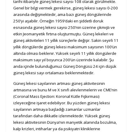
tarihi itibariyle güneş lekesi sayısı 108 olarak görülmekte.
Genel bir bilgi vermek gerekirse, güneş lekesi sayısı 0-200
arasında değişmektedir, ama bazı güneş döngülerinde
250’yi aşabilir.
Örneğin 1959’daki en şiddetli doruk
esnasında güneş lekesi sayısı 250’nin üzerine çıkmıştı ve
etkin Jeomanyetik fırtına oluşturmuştu.
Güneş lekeleri ve
güneş aktiviteleri 11 yıllık süreçlerle değişir.
Sakin seyirli 11
yıllık döngülerde güneş lekesi maksimum sayısının 100’ün
altında olması beklenir. Yüksek seyirli 11 yıllık döngülerde
maksimum sayı yıl boyunca 200’ün üzerinde kalabilir. Şu
anda içinde bulunduğumuz Güneş Döngüsü 24 için düşük
güneş lekesi sayı ortalaması beklenmektedir.
Güneş lekesi sayılarının artması güneş aktivitesinin
artmasına ve bunu M ve X sınıfı alevlenmelerin ve CME’nin
(Coronal Mass Ejection: Koronal Kütle Fışkırması)
izleyeceğine işaret edebiliyor. Bu yüzden güneş lekesi
sayılarının artmaya başladığı zamanlar uzmanlar
tarafından daha dikkatle izlenmektedir. Yüksek güneş
lekesi aktivitesinin Dünya’nın manyetik alanında bozulma,
kalp krizleri, intiharlar ya da psikiyatri kliniklerine