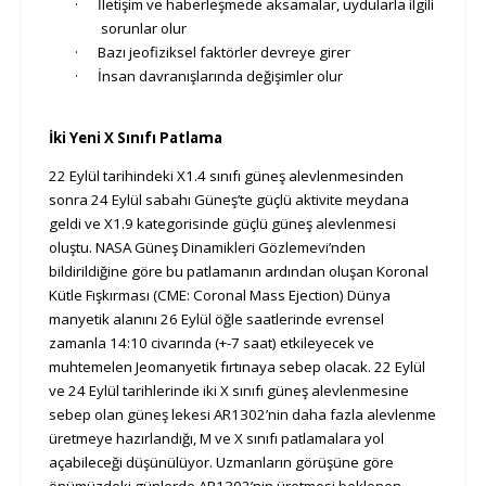
·
İletişim ve haberleşmede aksamalar, uydularla ilgili
sorunlar olur
·
Bazı jeofiziksel faktörler devreye girer
·
İnsan davranışlarında değişimler olur
İki Yeni X Sınıfı Patlama
22 Eylül tarihindeki X1.4 sınıfı güneş alevlenmesinden
sonra 24 Eylül sabahı Güneş’te güçlü aktivite meydana
geldi ve X1.9 kategorisinde güçlü güneş alevlenmesi
oluştu. NASA Güneş Dinamikleri Gözlemevi’nden
bildirildiğine göre bu patlamanın ardından oluşan Koronal
Kütle Fışkırması (CME: Coronal Mass Ejection) Dünya
manyetik alanını 26 Eylül öğle saatlerinde evrensel
zamanla 14:10 civarında (+-7 saat) etkileyecek ve
muhtemelen Jeomanyetik fırtınaya sebep olacak. 22 Eylül
ve 24 Eylül tarihlerinde iki X sınıfı güneş alevlenmesine
sebep olan güneş lekesi AR1302’nin daha fazla alevlenme
üretmeye hazırlandığı, M ve X sınıfı patlamalara yol
açabileceği düşünülüyor. Uzmanların görüşüne göre