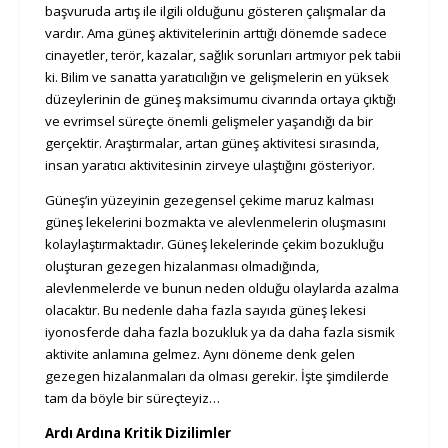
başvuruda artış ile ilgili olduğunu gösteren çalışmalar da
vardır. Ama güneş aktivitelerinin arttığı dönemde sadece
cinayetler, terör, kazalar, sağlık sorunları artmıyor pek tabii
ki. Bilim ve sanatta yaratıcılığın ve gelişmelerin en yüksek
düzeylerinin de güneş maksimumu civarında ortaya çıktığı
ve evrimsel süreçte önemli gelişmeler yaşandığı da bir
gerçektir. Araştırmalar, artan güneş aktivitesi sırasında,
insan yaratıcı aktivitesinin zirveye ulaştığını gösteriyor.
Güneş’in yüzeyinin gezegensel çekime maruz kalması
güneş lekelerini bozmakta ve alevlenmelerin oluşmasını
kolaylaştırmaktadır. Güneş lekelerinde çekim bozukluğu
oluşturan gezegen hizalanması olmadığında,
alevlenmelerde ve bunun neden olduğu olaylarda azalma
olacaktır. Bu nedenle daha fazla sayıda güneş lekesi
iyonosferde daha fazla bozukluk ya da daha fazla sismik
aktivite anlamına gelmez. Aynı döneme denk gelen
gezegen hizalanmaları da olması gerekir. İşte şimdilerde
tam da böyle bir süreçteyiz…
Ardı Ardına Kritik Dizilimler