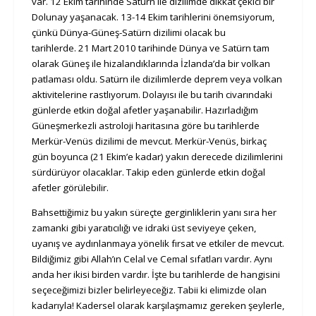
var. 12 Ekim tarihinde Satürn ile dizilimde dikkat çekici bir
Dolunay yaşanacak. 13-14 Ekim tarihlerini önemsiyorum,
çünkü Dünya-Güneş-Satürn dizilimi olacak bu
tarihlerde.
21 Mart 2010 tarihinde Dünya ve Satürn tam
olarak Güneş ile hizalandıklarında İzlanda’da bir volkan
patlaması oldu.
Satürn ile dizilimlerde deprem veya volkan
aktivitelerine rastlıyorum. Dolayısı ile bu tarih civarındaki
günlerde etkin doğal afetler yaşanabilir. Hazırladığım
Güneşmerkezli astroloji haritasına göre bu tarihlerde
Merkür-Venüs dizilimi de mevcut. Merkür-Venüs, birkaç
gün boyunca (21 Ekim’e kadar) yakın derecede dizilimlerini
sürdürüyor olacaklar. Takip eden günlerde etkin doğal
afetler görülebilir.
Bahsettiğimiz bu yakın süreçte gerginliklerin yanı sıra her
zamanki gibi yaratıcılığı ve idraki üst seviyeye çeken,
uyanış ve aydınlanmaya yönelik fırsat ve etkiler de mevcut.
Bildiğimiz gibi Allah’ın Celal ve Cemal sıfatları vardır. Aynı
anda her ikisi birden vardır. İşte bu tarihlerde de hangisini
seçeceğimizi bizler belirleyeceğiz. Tabii ki elimizde olan
kadarıyla! Kadersel olarak karşılaşmamız gereken şeylerle,