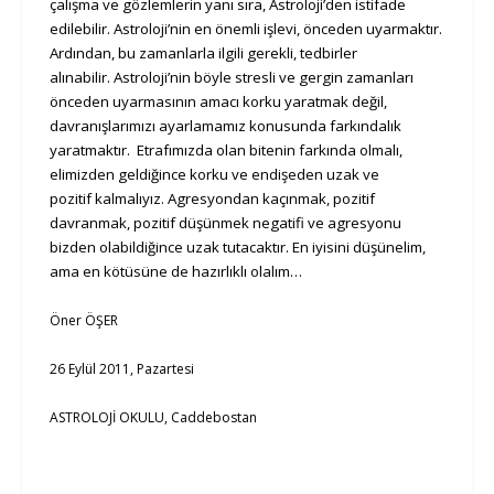
çalışma ve gözlemlerin yanı sıra, Astroloji’den istifade
edilebilir. Astroloji’nin en önemli işlevi, önceden uyarmaktır.
Ardından, bu zamanlarla ilgili gerekli, tedbirler
alınabilir.
Astroloji’nin böyle stresli ve gergin zamanları
önceden uyarmasının amacı korku yaratmak değil,
davranışlarımızı ayarlamamız konusunda farkındalık
yaratmaktır.
Etrafımızda olan bitenin farkında olmalı,
elimizden geldiğince korku ve endişeden uzak ve
pozitif kalmalıyız.
Agresyondan kaçınmak, pozitif
davranmak, pozitif düşünmek negatifi ve agresyonu
bizden olabildiğince uzak tutacaktır.
En iyisini düşünelim,
ama en kötüsüne de hazırlıklı olalım…
Öner ÖŞER
26 Eylül 2011, Pazartesi
ASTROLOJİ OKULU, Caddebostan