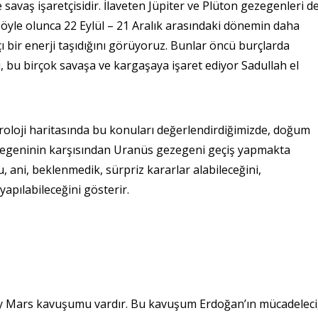
vaş işaretçisidir. İlaveten Jüpiter ve Plüton gezegenleri d
Böyle olunca 22 Eylül – 21 Aralık arasındaki dönemin daha
çı bir enerji taşıdığını görüyoruz. Bunlar öncü burçlarda
ı, bu birçok savaşa ve kargaşaya işaret ediyor Sadullah el
loji haritasında bu konuları değerlendirdiğimizde, doğum
ezegeninin karşısından Uranüs gezegeni geçiş yapmakta
 ani, beklenmedik, sürpriz kararlar alabileceğini,
apılabileceğini gösterir.
 Ay Mars kavuşumu vardır. Bu kavuşum Erdoğan’ın mücadeleci