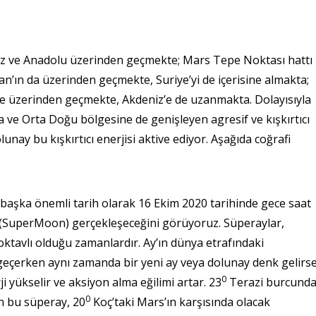
iz ve Anadolu üzerinden geçmekte; Mars Tepe Noktası hattı
an’ın da üzerinden geçmekte, Suriye’yi de içerisine almakta;
Ege üzerinden geçmekte, Akdeniz’e de uzanmakta. Dolayısıyla
a ve Orta Doğu bölgesine de genişleyen agresif ve kışkırtıcı
nay bu kışkırtıcı enerjisi aktive ediyor. Aşağıda coğrafi
r başka önemli tarih olarak 16 Ekim 2020 tarihinde gece saat
y (SuperMoon) gerçekleşeceğini görüyoruz. Süperaylar,
oktavlı olduğu zamanlardır. Ay’ın dünya etrafındaki
eçerken aynı zamanda bir yeni ay veya dolunay denk gelirs
0
 yükselir ve aksiyon alma eğilimi artar. 23
Terazi burcund
0
n bu süperay, 20
Koç’taki Mars’ın karşısında olacak