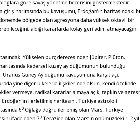
trologlara göre savaş yönetme becerisini göstermektedir.
na giriş haritasında bu kavuşumu, Erdoğan’ın haritasındaki b
 dönemde bölgede olan agresyona daha yüksek oktavlı bir
erebileceğini, aldığı kararlarda kolay geri adım atmayacağını
tasındaki Yükselen burç derecesinden Jüpiter, Plüton,
ın haritasında kadersel kuzey ay düğümünün bulunduğu
eki Uranüs Güney Ay düğümü kavuşumuna karşıt açı,
rada yine diğer ülkelerle ilişkilerinde olsun, kendi özelinde
epkiler vermeye, radikal kararlar almaya açık, tepkin ve agresi
doğan’ın ilerletilmiş haritasını, Türkiye astroloji
0
itasında 6
Oğlağa doğru ilerlemiş olan Mars, Türkiye
0
sini ifade eden 7
Terazide olan Mars’ın önümüzdeki 1-2 yıl