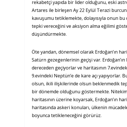
rekabetçi yapıda bir lider olduğunu, eski as
Artares ile birleşen Ay 22 Eylül Terazi burcu
kavuşumu tetiklemekte, dolayısıyla onun bu
tepki vereceğini ve aksiyon alma eğilimi göst
düşündürmekte.
Öte yandan, dönemsel olarak Erdoğan’ın hari
Satürn gezegenlerinin geçişi var. Erdoğan’
dereceden geçiyorlar ve haritasının 7.evind
9.evindeki Neptün’e de kare açı yapıyorlar. Bu
olsun, ikili ilişkilerinde olsun beklenmedik t
bir dönemde olduğunu göstermekte. Nitekim Er
haritasının üzerine koyarsak, Erdoğan’ın har
haritasında askeri konuları, ülkenin mücadele
boyunca tetikleneceğini görürüz.