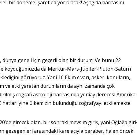
eli bir döneme işaret ediyor olacak! Aşağıda haritasını
il, dünya geneli için geçerli olan bir durum. Ve bunu 22
erine koyduğumuzda da Merkür-Mars-Jüpiter-Plüton-Satürn
iklediğini görüyoruz. Yani 16 Ekim civarı, askeri konuların,
lem ve etki yaratan durumların da aynı zamanda çok
irilmiş coğrafi astroloji haritasında yeniay derecesi Amerika
hatları yine ülkemizin bulunduğu coğrafyayı etkilemekte.
020’de girecek olan, bir sonraki mevsim giriş, yani Oğlağa giri
 gezegenleri arasındaki kare açıyla beraber, halen önceki