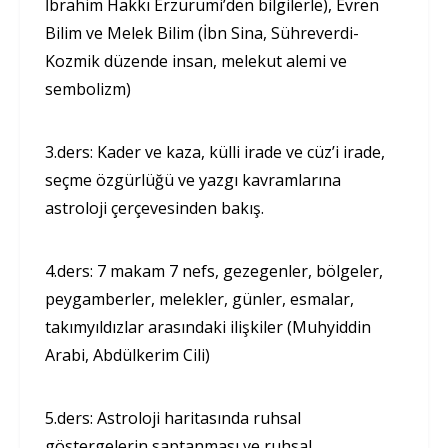
İbrahim Hakkı Erzurumi’den bilgilerle), Evren
Bilim ve Melek Bilim (İbn Sina, Sühreverdi-
Kozmik düzende insan, melekut alemi ve
sembolizm)
3.ders: Kader ve kaza, külli irade ve cüz’i irade,
seçme özgürlüğü ve yazgı kavramlarına
astroloji çerçevesinden bakış.
4.ders: 7 makam 7 nefs, gezegenler, bölgeler,
peygamberler, melekler, günler, esmalar,
takımyıldızlar arasındaki ilişkiler (Muhyiddin
Arabi, Abdülkerim Cili)
5.ders: Astroloji haritasında ruhsal
göstergelerin saptanması ve ruhsal