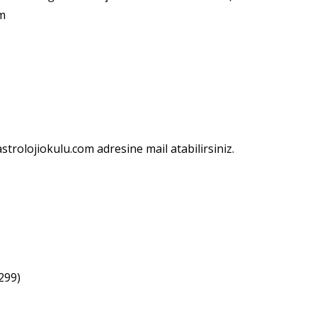
om
trolojiokulu.com
adresine mail atabilirsiniz.
299)