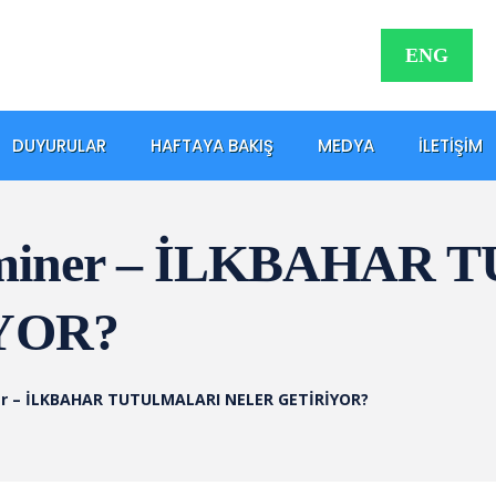
ENG
DUYURULAR
HAFTAYA BAKIŞ
MEDYA
İLETIŞIM
 Seminer – İLKBAHA
YOR?
ner – İLKBAHAR TUTULMALARI NELER GETİRİYOR?