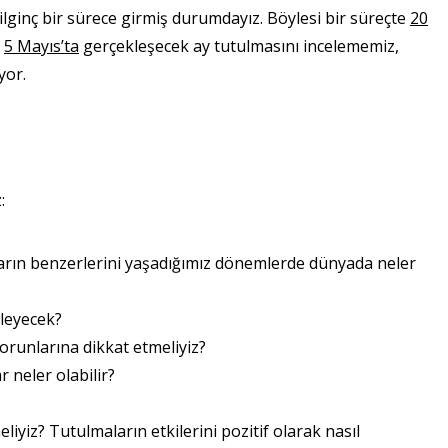
ginç bir sürece girmiş durumdayız. Böylesi bir süreçte
20
e
5 Mayıs’ta
gerçekleşecek ay tutulmasını incelememiz,
yor.
:
arın benzerlerini yaşadığımız dönemlerde dünyada neler
ileyecek?
sorunlarına dikkat etmeliyiz?
r neler olabilir?
liyiz? Tutulmaların etkilerini pozitif olarak nasıl