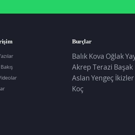
rişim
Burçlar
Balık
Kova
Oğlak
Ya
azılar
Akrep
Terazi
Başak
 Bakış
Aslan
Yengeç
İkizler
Videolar
Koç
ar