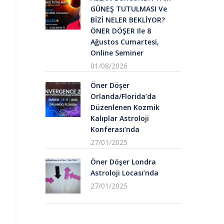
GÜNEŞ TUTULMASI Ve
BİZİ NELER BEKLİYOR?
ÖNER DÖŞER Ile 8
Ağustos Cumartesi,
Online Seminer
01/08/2026
Öner Döşer
Orlanda/Florida’da
Düzenlenen Kozmik
Kalıplar Astroloji
Konferası’nda
27/01/2025
Öner Döşer Londra
Astroloji Locası’nda
27/01/2025