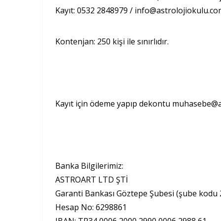
Kayıt: 0532 2848979 /
info@astrolojiokulu.c
Kontenjan: 250 kişi ile sınırlıdır.
Kayıt için ödeme yapıp dekontu
muhasebe@as
Banka Bilgilerimiz:
ASTROART LTD ŞTİ
Garanti Bankası Göztepe Şubesi (şube kodu 
Hesap No: 6298861
IBAN: TR34 0006 2000 2990 0006 2988 61