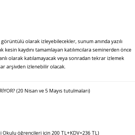
i görüntülü olarak izleyebilecekler, sunum anında yazılı
ak kesin kaydını tamamlayan katılımcılara seminerden önce
, canlı olarak katılamayacak veya sonradan tekrar izlemek
r arşivden izlenebilir olacak.
OR? (20 Nisan ve 5 Mayıs tutulmaları)
i Okulu öğrencileri için 200 TL+KDV=236 TL)