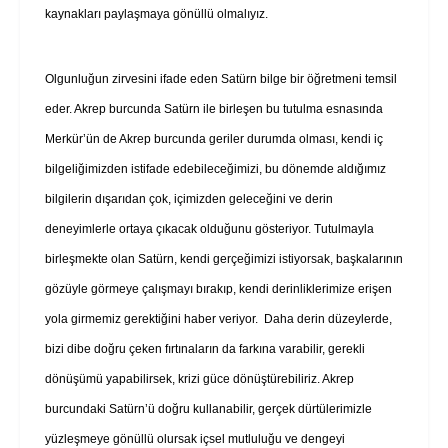
kaynakları paylaşmaya gönüllü olmalıyız.
Olgunluğun zirvesini ifade eden Satürn bilge bir öğretmeni temsil
eder.
Akrep burcunda Satürn ile birleşen bu tutulma esnasında
Merkür’ün de Akrep burcunda geriler durumda olması, kendi iç
bilgeliğimizden istifade edebileceğimizi, bu dönemde aldığımız
bilgilerin dışarıdan çok, içimizden geleceğini ve derin
deneyimlerle ortaya çıkacak olduğunu gösteriyor. Tutulmayla
birleşmekte olan Satürn, kendi gerçeğimizi istiyorsak, başkalarının
gözüyle görmeye çalışmayı bırakıp, kendi derinliklerimize erişen
yola girmemiz gerektiğini haber veriyor. Daha derin düzeylerde,
bizi dibe doğru çeken fırtınaların da farkına varabilir, gerekli
dönüşümü yapabilirsek, krizi güce dönüştürebiliriz. Akrep
burcundaki Satürn’ü doğru kullanabilir, gerçek dürtülerimizle
yüzleşmeye gönüllü olursak içsel mutluluğu ve dengeyi