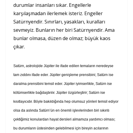
durumlar insanları sıkar. Engellerle
karşılaşmadan ilerlemek isteriz. Engeller
Satürnyendir. Sınırları, yasakları, kuralları
sevmeyiz. Bunların her biri Satürnyendir. Ama
bunlar olmasa, düzen de olmaz; büyük kaos
çıkar.
Satürn, astrolojide Jüpiter ile ifade edilen temaların neredeyse
tam zıddını ifade eder. Jüpiter genişleme prensibini; Satürn ise
daralma prensibini temsil eder. Jüpiter iyimserlikle, Satürn ise
kötümserlikle bağdaştırılır. Jüpiter özgürleştirir; Satürn ise
kısıtlayıcıdır. Böyle bakıldığında hep olumsuz yönleri temsil ediyor
olsa da aslında Satürn’ün en önemli işlevlerinden biri sıkıntı
çektiğimiz konulardan hayat dersleri almamıza yardımcı olması;
bu durumların üstesinden gelebilmesi için bireyin acılarının