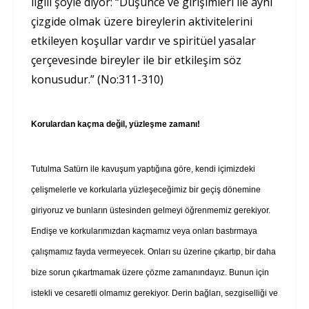
ilgili şöyle diyor: “Düşünce ve girişimleri ile aynı
çizgide olmak üzere bireylerin aktivitelerini
etkileyen koşullar vardır ve spiritüel yasalar
çerçevesinde bireyler ile bir etkileşim söz
konusudur.” (No:311-310)
Korulardan kaçma değil, yüzleşme zamanı!
Tutulma Satürn ile kavuşum yaptığına göre, k
endi içimizdeki
çelişmelerle ve korkularla yüzleşeceğimiz bir geçiş dönemine
giriyoruz ve bunların üstesinden gelmeyi öğrenmemiz gerekiyor.
Endişe ve korkularımızdan kaçmamız veya onları bastırmaya
çalışmamız fayda vermeyecek. Onları su üzerine çıkartıp, bir daha
bize sorun çıkartmamak üzere çözme zamanındayız. Bunun için
istekli ve cesaretli olmamız gerekiyor. Derin bağları, sezgiselliği ve