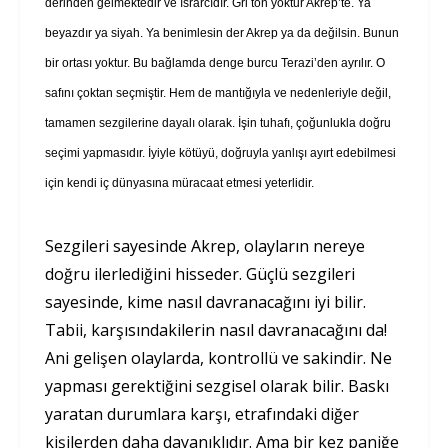
derinden gelmektedir ve ısrarcıdır. Gri ton yoktur Akrep’te. Ya
beyazdır ya siyah. Ya benimlesin der Akrep ya da değilsin. Bunun
bir ortası yoktur. Bu bağlamda denge burcu Terazi’den ayrılır. O
safını çoktan seçmiştir. Hem de mantığıyla ve nedenleriyle değil,
tamamen sezgilerine dayalı olarak. İşin tuhafı, çoğunlukla doğru
seçimi yapmasıdır. İyiyle kötüyü, doğruyla yanlışı ayırt edebilmesi
için kendi iç dünyasına müracaat etmesi yeterlidir.
Sezgileri sayesinde Akrep, olayların nereye
doğru ilerlediğini hisseder. Güçlü sezgileri
sayesinde, kime nasıl davranacağını iyi bilir.
Tabii, karşısındakilerin nasıl davranacağını da!
Ani gelişen olaylarda, kontrollü ve sakindir. Ne
yapması gerektiğini sezgisel olarak bilir. Baskı
yaratan durumlara karşı, etrafındaki diğer
kişilerden daha dayanıklıdır. Ama bir kez paniğe