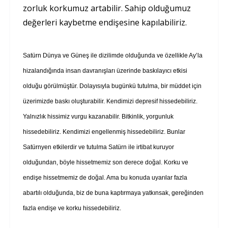
zorluk korkumuz artabilir. Sahip olduğumuz
değerleri kaybetme endişesine kapılabiliriz.
Satürn Dünya ve Güneş ile dizilimde olduğunda ve özellikle Ay’la
hizalandığında insan davranışları üzerinde baskılayıcı etkisi
olduğu görülmüştür. Dolayısıyla bugünkü tutulma, bir müddet için
üzerimizde baskı oluşturabilir. Kendimizi depresif hissedebiliriz.
Yalnızlık hissimiz vurgu kazanabilir. Bitkinlik, yorgunluk
hissedebiliriz. Kendimizi engellenmiş hiss
edebiliriz. Bunlar
Satürnyen etkilerdir ve tutulma Satürn ile irtibat kuruyor
olduğundan, böyle hissetmemiz son derece doğal. Korku ve
endişe hissetmemiz de doğal. Ama bu konuda uyarılar fazla
abartılı olduğunda, biz de buna kaptırmaya yatkınsak, gereğinden
fazla endişe ve korku hissedebiliriz.