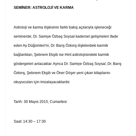
SEMİNER: ASTROLOJİ VE KARMA
Astroloji ve karma ilişkisinin farklı bakış açılarıyla işleneceği
seminerde; Dr. Samiye Özbaş Soysal kadersel gelişmeleri ifade
eden Ay Düğümleri'ni, Dr. Barış Özkırış ilişkilerdeki karmik
bağlantıları, Şebnem Ekşib ise Hint astrolojisindeki karmik
göstergeleri anlacaklar. Ayrıca Dr. Samiye Özbaş Soysal, Dr. Barış
Özkırış, Şebnem Ekşib ve Öner Döşer yeni çıkan kitaplarını
okuyucuları için imzalayacaklardır.
Tarih: 30 Mayıs 2015, Cumartesi
Saat: 14:30 – 17:30