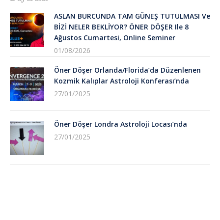
ASLAN BURCUNDA TAM GÜNEŞ TUTULMASI Ve
BİZİ NELER BEKLİYOR? ÖNER DÖŞER Ile 8
Ağustos Cumartesi, Online Seminer
01/08/2026
Öner Döşer Orlanda/Florida’da Düzenlenen
Kozmik Kalıplar Astroloji Konferası’nda
27/01/2025
Öner Döşer Londra Astroloji Locası’nda
27/01/2025