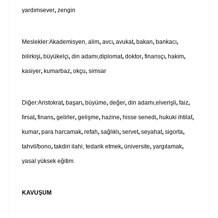
yardımsever
,
zengin
Meslekler:Akademisyen, alim
,
avcı
,
avukat
,
bakan
,
bankacı
,
bilirkişi
,
büyükelçi
,
din adamı,diplomat
,
doktor
,
finansçı
,
hakim
,
kasiyer
,
kumarbaz
,
okçu
,
simsar
Diğer:Aristokrat
,
başarı
,
büyüme
,
değer
,
din adamı,elverişli
,
faiz
,
fırsat
,
finans
,
gelirler
,
gelişme
,
hazine
,
hisse senedi
,
hukuki ihtilaf
,
kumar
,
para harcamak
,
refah
,
sağlıklı
,
servet
,
seyahat
,
sigorta
,
tahvil/bono
,
takdiri ilahi, tedarik etmek
,
üniversite
,
yargılamak
,
yasal yüksek eğitim.
KAVUŞUM