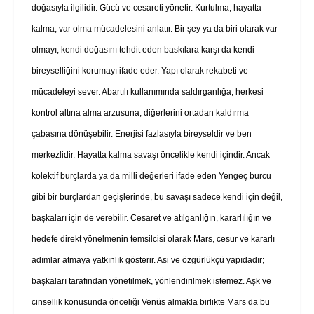
doğasıyla ilgilidir. Gücü ve cesareti yönetir. Kurtulma, hayatta
kalma, var olma mücadelesini anlatır. Bir şey ya da biri olarak var
olmayı, kendi doğasını tehdit eden baskılara karşı da kendi
bireyselliğini korumayı ifade eder. Yapı olarak rekabeti ve
mücadeleyi sever. Abartılı kullanımında saldırganlığa, herkesi
kontrol altına alma arzusuna, diğerlerini ortadan kaldırma
çabasına dönüşebilir. Enerjisi fazlasıyla bireyseldir ve ben
merkezlidir. Hayatta kalma savaşı öncelikle kendi içindir. Ancak
kolektif burçlarda ya da milli değerleri ifade eden Yengeç burcu
gibi bir burçlardan geçişlerinde, bu savaşı sadece kendi için değil,
başkaları için de verebilir. Cesaret ve atılganlığın, kararlılığın ve
hedefe direkt yönelmenin temsilcisi olarak Mars, cesur ve kararlı
adımlar atmaya yatkınlık gösterir. Asi ve özgürlükçü yapıdadır;
başkaları tarafından yönetilmek, yönlendirilmek istemez. Aşk ve
cinsellik konusunda önceliği Venüs almakla birlikte Mars da bu