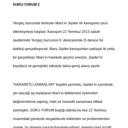
SORU-
YORUM
2
Yengeç burcunda ilerleyen Mars’ın Jüpiter ile kavuşumu iyice
etkinleşmeye başladı. Kavuşum 22 Temmuz 2013 sabah
saatlerinde Yengeç burcunun 6. derecesinde (5 derece 54
dakika) gerçekleşecek. Mars-Jüpiter kavuşumları yaklaşık iki yılda
bir gerçekleşir. Mars’ın harekete geçirici enerjisi, Jüpiter’in
büyütücü ve genişletici etkisiyle daha geniş alana yayılır.
“HARARETLİ ZAMANLAR!” başlıklı yazımda, Jüpiter’in içerisinde
yer alacağı açı kalıplarını Mars’ın tetiklemesi üzerinden
değerlendirme yapmış, riskli ve hararetli zamanlara dikkat
çekmiştim. SORU-
YORUM
başlığı altında bu kez 22 Temmuz
civarındaki günlerde oluşabilecek risklerden ve problemlerden
ziyade, bu dönemi nasıl kullanabileceğimiz, enerjiyi nasıl pozitif