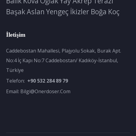
Balık
Kova
Oğlak
Yay
Akrep
Terazi
Başak
Aslan
Yengeç
İkizler
Boğa
Koç
İletişim
Caddebostan Mahallesi, Plajyolu Sokak, Burak Apt.
No:4 İç Kapı No:7 Caddebostan/ Kadıköy-İstanbul,
Türkiye
Telefon:
+90 532 284 89 79
Email:
Bilgi@onerdoser.com