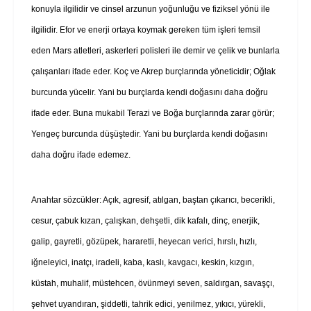
konuyla ilgilidir ve cinsel arzunun yoğunluğu ve fiziksel yönü ile
ilgilidir. Efor ve enerji ortaya koymak gereken tüm işleri temsil
eden Mars atletleri, askerleri polisleri ile demir ve çelik ve bunlarla
çalışanları ifade eder. Koç ve Akrep burçlarında yöneticidir; Oğlak
burcunda yücelir. Yani bu burçlarda kendi doğasını daha doğru
ifade eder. Buna mukabil Terazi ve Boğa burçlarında zarar görür;
Yengeç burcunda düşüştedir. Yani bu burçlarda kendi doğasını
daha doğru ifade edemez.
Anahtar sözcükler: Açık, agresif, atılgan, baştan çıkarıcı, becerikli,
cesur, çabuk kızan, çalışkan, dehşetli, dik kafalı, dinç, enerjik,
galip, gayretli, gözüpek, hararetli, heyecan verici, hırslı, hızlı,
iğneleyici, inatçı, iradeli, kaba, kaslı, kavgacı, keskin, kızgın,
küstah, muhalif, müstehcen, övünmeyi seven, saldırgan, savaşçı,
şehvet uyandıran, şiddetli, tahrik edici, yenilmez, yıkıcı, yürekli,