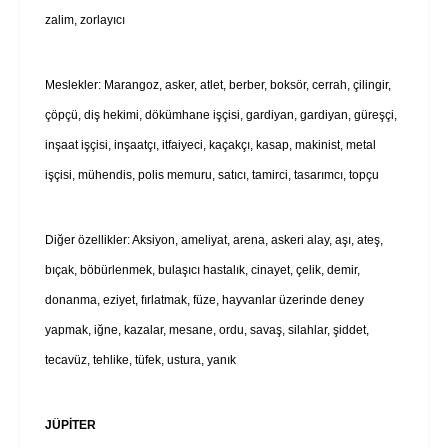
zalim, zorlayıcı
Meslekler: Marangoz, asker, atlet, berber, boksör, cerrah, çilingir,
çöpçü, diş hekimi, dökümhane işçisi, gardiyan, gardiyan, güreşçi,
inşaat işçisi, inşaatçı, itfaiyeci, kaçakçı, kasap, makinist, metal
işçisi, mühendis, polis memuru, satıcı, tamirci, tasarımcı, topçu
Diğer özellikler: Aksiyon, ameliyat, arena, askeri alay, aşı, ateş,
bıçak, böbürlenmek, bulaşıcı hastalık, cinayet, çelik, demir,
donanma, eziyet, fırlatmak, füze, hayvanlar üzerinde deney
yapmak, iğne, kazalar, mesane, ordu, savaş, silahlar, şiddet,
tecavüz, tehlike, tüfek, ustura, yanık
JÜPİTER