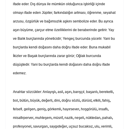
ifade eder. Dış dünya ile mümkün olduğunca işbirliği içinde
olmayı ifade eden Jüpiter, farkındalığın artması, öğrenme, seyahat
arzusu, özgürlük ve bağımsızlık aşkını sembolize eder. Bu ayrıca
aşırı büyüme, çarçur etme özelliklerini de beraberinde getirir. Yay
ve Balık burçlarında yöneticidir; Yengeç burcunda yücelir. Yani bu
burçlarda kendi doğasını daha doğru ifade eder. Buna mukabil
İkizler ve Başak burçlarında zarar görür; Oğlak burcunda
düşüştedir. Yani bu burçlarda kendi doğasını daha doğru ifade
edemez.
Anahtar sözcükler: Anlayışlı
,
asil
,
aşırı
,
barışçıl, başarılı
,
bereketli
,
bol
,
bütün
,
büyük
,
değerli
,
dini
,
doğru sözlü
,
dürüst
,
etkili
,
fahiş
,
felsefi, gelişen
,
geniş
,
görkemli
,
hayırsever
,
hoşgörülü
,
insaflı
,
misafirperver
,
muhteşem
,
müsrif
,
nazik
,
neşeli
,
nüktedan
,
pahalı
,
profesyonel
,
savurgan
,
saygıdeğer
,
uçsuz bucaksız
,
ulu
,
verimli
,