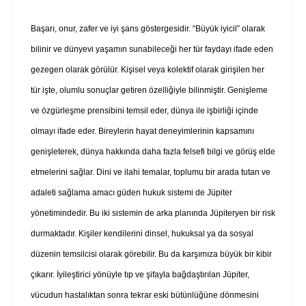
Başarı, onur, zafer ve iyi şans göstergesidir. “Büyük iyicil” olarak
bilinir ve dünyevi yaşamın sunabileceği her tür faydayı ifade eden
gezegen olarak görülür. Kişisel veya kolektif olarak girişilen her
tür işte, olumlu sonuçlar getiren özelliğiyle bilinmiştir. Genişleme
ve özgürleşme prensibini temsil eder, dünya ile işbirliği içinde
olmayı ifade eder. Bireylerin hayat deneyimlerinin kapsamını
genişleterek, dünya hakkında daha fazla felsefi bilgi ve görüş elde
etmelerini sağlar. Dini ve ilahi temalar, toplumu bir arada tutan ve
adaleti sağlama amacı güden hukuk sistemi de Jüpiter
yönetimindedir. Bu iki sistemin de arka planında Jüpiteryen bir risk
durmaktadır. Kişiler kendilerini dinsel, hukuksal ya da sosyal
düzenin temsilcisi olarak görebilir. Bu da karşımıza büyük bir kibir
çıkarır. İyileştirici yönüyle tıp ve şifayla bağdaştırılan Jüpiter,
vücudun hastalıktan sonra tekrar eski bütünlüğüne dönmesini