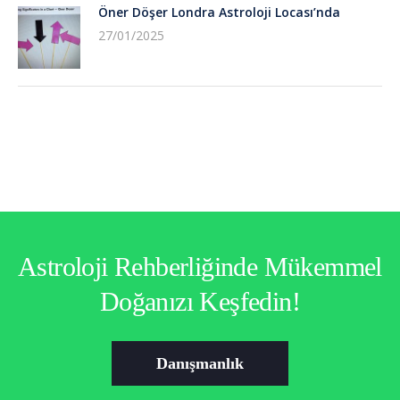
Öner Döşer Londra Astroloji Locası’nda
27/01/2025
Astroloji Rehberliğinde Mükemmel
Doğanızı Keşfedin!
Danışmanlık