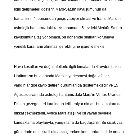
ilgili gelişmeleri gösterir. Mars-Satürn kavuşumunun da
haritamızın 4. burcundan geçiş yapıyor olması ve transit Mars’ın
astrolojik haritamızdaki 4. ev konumunu 5. evdeki Merkür-Satürn
kavuşumuna taşıyor olması, bu dönemde sınırları korumaya
yönelik kararların alınması gerekliliğine işaret etmekte.
Hava koşulları ve doğal afetlerle ilgili temalar da 4. evden bakılır.
Haritamızın bu alanında Mars’ın yerleşmesi doğal afetler,
yangınlar gibi kayıp getiren durumları da göstermektedir ve 15
Ağustos civarında astroloji haritamızdaki Mars’ın Venüs-Uranüs-
Plüton gezegenleri tarafından tetikleniyor olması bu temalara da
dikkat çekmektedir. Ayrıca Mars ateşli ve ısı yayan şeylerle,
kundaklama olaylarıyla, yangınlarla da bağdaştırılır. Bu sıcak yaz
günlerinde en dikkatli olmamız gereken konulardan biri de orman