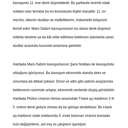
kavuşumu 11. eve denk düşmektedir. Bu şartlarda önemli odak
noktası olan temalar bu ev konularıyla ilişkili olacaktır. 11. ev
meclisi, ülkenin dostları ve müttefiklerini, hükümetin bütçesini
temsil eder. Mars-Satürn kavuşumunun bu alana denk düşmesi
refahta eksilme ya da kâr elde edilmesi beklenen alanlarda zarar;
dostlar arasında husumet anlamına gelebilir.
Haritada Mars-Satürn kavuşumunun Şans Noktası ile kavuşumda
olduğunu görüyoruz. Bu kavuşum ekonomik alanda stres ve
sorunlara da dikkat çekiyor. Döviz ve altın gibi yatırım araçlarında
beklenenin üzerinde artışlar, ekonomik verilerde düşüş görülebilir.
Haritada Plüton-Uranüs-Venüs arasındaki T-kare açı kalıbının 2-8-
5. evlere denk geliyor olması da bu görüşü destekliyor. Bu t-kare
açı kalıbının odak noktasında 5. evde bulunan Uranüs borsada
hızlı değişimlerin, ani iniş ve çıkışların işaretçisi.