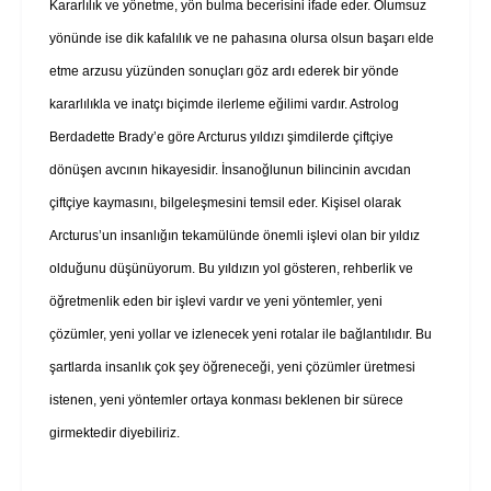
Kararlılık ve yönetme, yön bulma becerisini ifade eder. Olumsuz
yönünde ise dik kafalılık ve ne pahasına olursa olsun başarı elde
etme arzusu yüzünden sonuçları göz ardı ederek bir yönde
kararlılıkla ve inatçı biçimde ilerleme eğilimi vardır. Astrolog
Berdadette Brady’e göre Arcturus yıldızı şimdilerde çiftçiye
dönüşen avcının hikayesidir. İnsanoğlunun bilincinin avcıdan
çiftçiye kaymasını, bilgeleşmesini temsil eder. Kişisel olarak
Arcturus’un insanlığın tekamülünde önemli işlevi olan bir yıldız
olduğunu düşünüyorum. Bu yıldızın yol gösteren, rehberlik ve
öğretmenlik eden bir işlevi vardır ve yeni yöntemler, yeni
çözümler, yeni yollar ve izlenecek yeni rotalar ile bağlantılıdır. Bu
şartlarda insanlık çok şey öğreneceği, yeni çözümler üretmesi
istenen, yeni yöntemler ortaya konması beklenen bir sürece
girmektedir diyebiliriz.