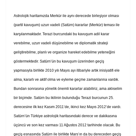
Astrolojik haritamızda Merkür ile aynı derecede birleşiyor olması
(partil kavuşum) uzun vadeli (Satürn) kararlar (Merkür) teması ile
karşılanmaktadır. Terazi burcundaki bu kavuşum adil karar
verebilme, uzun vadeli düşünebilme ve diplomatik strateji
geliştirebilme, planlı ve organize hareket edebilme yeteneğini
göstermektedir. Satürn’ün bu kavuşum üzerinden geçiş
yapmasıyla birlikte 2010 yılı Mayıs ayı itibariyle artık inisiyatifi ele
alma, kararlı ve aktif olma ve eyleme geçme zamanlarına vardık.
Bundan sonrasına yönelik önemli kararlar alabiliriz, ama aklıselim
bir biçimde. Satürn bu ikilinin bulunduğu Terazi burcunun 25.
derecesine ilk kez Kasım 2011’de, ikinci kez Mayıs 2012’de vardı.
Satürn’ün Türkiye astrolojik haritasındaki derece ve dakikasına
üçüncü ve son kez varması 11 Ağustos 2012 tarihinde olacak. Bu
geçiş esnasında Satürn ile birlikte Mars’ın da bu dereceden geçiş