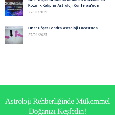
Kozmik Kalıplar Astroloji Konferası’nda
27/01/2025
Öner Döşer Londra Astroloji Locası’nda
27/01/2025
Astroloji Rehberliğinde Mükemmel
Doğanızı Keşfedin!