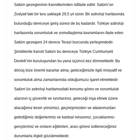
Satürn gezegeninin transitlerinden istifade edilir. Satürn’ün
Zodyak’taki bir turu yaklaşık 29,5 yıl sürer. Bir astroloji haritasında
bulunduğu dereceye geliş süresi de bu kadardır. Türkiye astroloji
haritasında sorumluluk ve somutlaştırma kavramlarını ifade eden
Satürn gezegeni 24 derece Terazi burcunda yerleşimdedir.
Şimdilerde transit Satürn bu dereceye Türkiye Cumhuriyeti
Devleti’nin kuruluşundan bu yana üçüncü kez dönmektedir. Bu
dönüş bize önemli kararlar alma, geleceğimizle ilgili inisiyatif ve
sorumluluk alma zamanlarında olduğumuzu işaret etmektedir.
Satürn’ün astroloji haritamızdaki konumu görev ve sorumluluk
alanının iç güvenlik ve sınırlarımız, geleceği inşa etmek üzere
alacağımız kesin yönümüz, geçmişimizden ve atalarımızdan
getirdiğimiz değerlerimiz ve kalıtsal mirasımız, çocuklarımız-
gençlerimiz ve onların eğitimleri, aracı görevi üstleneceğimiz
durumlarla ilişkili gözükmektedir.