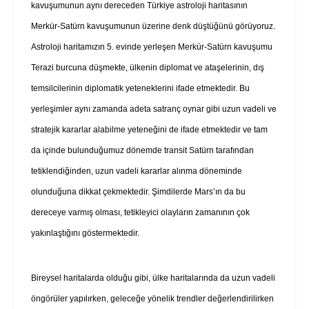
kavuşumunun aynı dereceden Türkiye astroloji haritasının
Merkür-Satürn kavuşumunun üzerine denk düştüğünü görüyoruz.
Astroloji haritamızın 5. evinde yerleşen Merkür-Satürn kavuşumu
Terazi burcuna düşmekte, ülkenin diplomat ve ataşelerinin, dış
temsilcilerinin diplomatik yeteneklerini ifade etmektedir. Bu
yerleşimler aynı zamanda adeta satranç oynar gibi uzun vadeli ve
stratejik kararlar alabilme yeteneğini de ifade etmektedir ve tam
da içinde bulunduğumuz dönemde transit Satürn tarafından
tetiklendiğinden, uzun vadeli kararlar alınma döneminde
olunduğuna dikkat çekmektedir. Şimdilerde Mars’ın da bu
dereceye varmış olması, tetikleyici olayların zamanının çok
yakınlaştığını göstermektedir.
Bireysel haritalarda olduğu gibi, ülke haritalarında da uzun vadeli
öngörüler yapılırken, geleceğe yönelik trendler değerlendirilirken