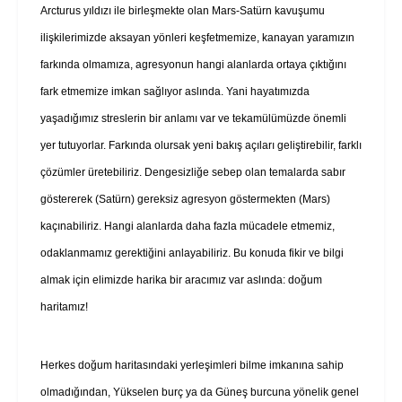
Arcturus yıldızı ile birleşmekte olan Mars-Satürn kavuşumu
ilişkilerimizde aksayan yönleri keşfetmemize, kanayan yaramızın
farkında olmamıza, agresyonun hangi alanlarda ortaya çıktığını
fark etmemize imkan sağlıyor aslında. Yani hayatımızda
yaşadığımız streslerin bir anlamı var ve tekamülümüzde önemli
yer tutuyorlar. Farkında olursak yeni bakış açıları geliştirebilir, farklı
çözümler üretebiliriz. Dengesizliğe sebep olan temalarda sabır
göstererek (Satürn) gereksiz agresyon göstermekten (Mars)
kaçınabiliriz. Hangi alanlarda daha fazla mücadele etmemiz,
odaklanmamız gerektiğini anlayabiliriz. Bu konuda fikir ve bilgi
almak için elimizde harika bir aracımız var aslında: doğum
haritamız!
Herkes doğum haritasındaki yerleşimleri bilme imkanına sahip
olmadığından, Yükselen burç ya da Güneş burcuna yönelik genel