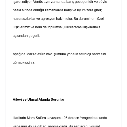
işaret ediyor. Venüs aynı zamanda barış gezegenidir ve böyle
baskı altında olduğu zamanlarda barış ve uyum zora girer;
huzursuzluklar ve agresyon hakim olur. Bu durum hem özel
ilişkilerimiz ve hem de toplumsal, uluslararası ilişkilerimiz
açısından geçerli.
Aşağıda Mars-Satürn kavuşumuna yönelik astroloji haritasını
görmektesiniz.
Ailevi ve Ulusal Alanda Sorunlar
Haritada Mars-Satürn kavuşumu 26 derece Yengeç burcunda
yerleşmiş Ay ile dik açı yapmaktadır. Bu sert açı duygusal