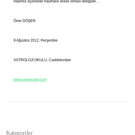
hepimiz açısından hayırlara vesile olması dileğiyle…
Öner DÖŞER
9 Ağustos 2012, Perşembe
ASTROLOJİ OKULU, Caddebostan
www.onerdoser.com
Kategoriler