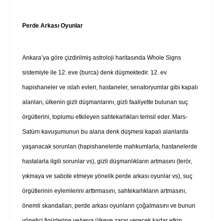
Perde Arkası Oyunlar
Ankara’ya göre çizdirilmiş astroloji haritasında Whole Signs
sistemiyle ile 12. eve (burca) denk düşmektedir. 12. ev
hapishaneler ve ıslah evleri, hastaneler, senatoryumlar gibi kapalı
alanları, ülkenin gizli düşmanlarını, gizli faaliyette bulunan suç
örgütlerini, toplumu etkileyen sahtekarlıkları temsil eder. Mars-
Satürn kavuşumunun bu alana denk düşmesi kapalı alanlarda
yaşanacak sorunları (hapishanelerde mahkumlarla, hastanelerde
hastalarla ilgili sorunlar vs), gizli düşmanlıkların artmasını (terör,
yıkmaya ve sabote etmeye yönelik perde arkası oyunlar vs), suç
örgütlerinin eylemlerini arttırmasını, sahtekarlıkların artmasını,
önemli skandalları, perde arkası oyunların çoğalmasını ve bunun
yönetici figürlerine ve/veya ülkeye zarar verecek kadar etkin