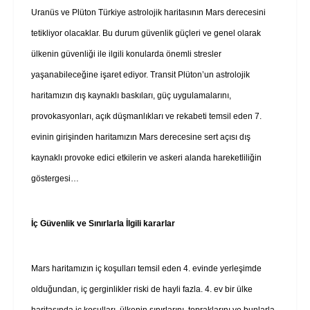
Uranüs ve Plüton Türkiye astrolojik haritasının Mars derecesini
tetikliyor olacaklar. Bu durum güvenlik güçleri ve genel olarak
ülkenin güvenliği ile ilgili konularda önemli stresler
yaşanabileceğine işaret ediyor. Transit Plüton’un astrolojik
haritamızın dış kaynaklı baskıları, güç uygulamalarını,
provokasyonları, açık düşmanlıkları ve rekabeti temsil eden 7.
evinin girişinden haritamızın Mars derecesine sert açısı dış
kaynaklı provoke edici etkilerin ve askeri alanda hareketliliğin
göstergesi…
İç Güvenlik ve Sınırlarla İlgili kararlar
Mars haritamızın iç koşulları temsil eden 4. evinde yerleşimde
olduğundan, iç gerginlikler riski de hayli fazla. 4. ev bir ülke
haritasında iç koşulları, ülkenin sınırlarını, topraklarını ve bunlarla