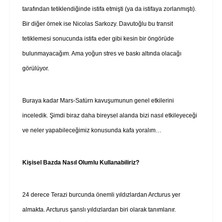
tarafından tetiklendiğinde istifa etmişti (ya da istifaya zorlanmıştı).
Bir diğer örnek ise Nicolas Sarkozy. Davutoğlu bu transit
tetiklemesi sonucunda istifa eder gibi kesin bir öngörüde
bulunmayacağım. Ama yoğun stres ve baskı altında olacağı
görülüyor.
Buraya kadar Mars-Satürn kavuşumunun genel etkilerini
inceledik. Şimdi biraz daha bireysel alanda bizi nasıl etkileyeceği
ve neler yapabileceğimiz konusunda kafa yoralım…
Kişisel Bazda Nasıl Olumlu Kullanabiliriz?
24 derece Terazi burcunda önemli yıldızlardan Arcturus yer
almakta. Arcturus şanslı yıldızlardan biri olarak tanımlanır.