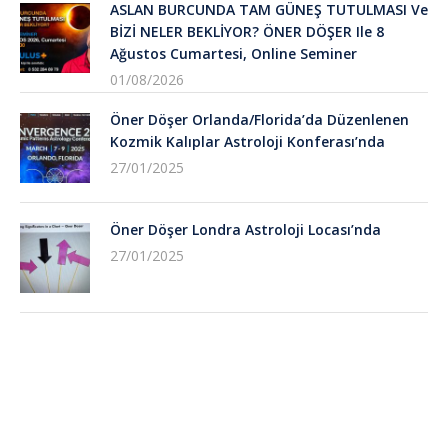
ASLAN BURCUNDA TAM GÜNEŞ TUTULMASI Ve
BİZİ NELER BEKLİYOR? ÖNER DÖŞER Ile 8
Ağustos Cumartesi, Online Seminer
01/08/2026
Öner Döşer Orlanda/Florida’da Düzenlenen
Kozmik Kalıplar Astroloji Konferası’nda
27/01/2025
Öner Döşer Londra Astroloji Locası’nda
27/01/2025