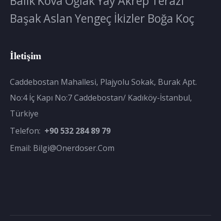
Balık
Kova
Oğlak
Yay
Akrep
Terazi
Başak
Aslan
Yengeç
İkizler
Boğa
Koç
İletişim
Caddebostan Mahallesi, Plajyolu Sokak, Burak Apt.
No:4 İç Kapı No:7 Caddebostan/ Kadıköy-İstanbul,
Türkiye
Telefon:
+90 532 284 89 79
Email:
Bilgi@onerdoser.com