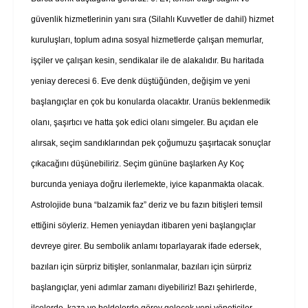
güvenlik hizmetlerinin yanı sıra (Silahlı Kuvvetler de dahil) hizmet
kuruluşları, toplum adına sosyal hizmetlerde çalışan memurlar,
işçiler ve çalışan kesin, sendikalar ile de alakalıdır. Bu haritada
yeniay derecesi 6. Eve denk düştüğünden, değişim ve yeni
başlangıçlar en çok bu konularda olacaktır. Uranüs beklenmedik
olanı, şaşırtıcı ve hatta şok edici olanı simgeler. Bu açıdan ele
alırsak, seçim sandıklarından pek çoğumuzu şaşırtacak sonuçlar
çıkacağını düşünebiliriz. Seçim gününe başlarken Ay Koç
burcunda yeniaya doğru ilerlemekte, iyice kapanmakta olacak.
Astrolojide buna “balzamik faz” deriz ve bu fazın bitişleri temsil
ettiğini söyleriz. Hemen yeniaydan itibaren yeni başlangıçlar
devreye girer. Bu sembolik anlamı toparlayarak ifade edersek,
bazıları için sürpriz bitişler, sonlanmalar, bazıları için sürpriz
başlangıçlar, yeni adımlar zamanı diyebiliriz! Bazı şehirlerde,
ilçelerde, kaza ve beldelerde görev gelecek yeni yöneticiler,