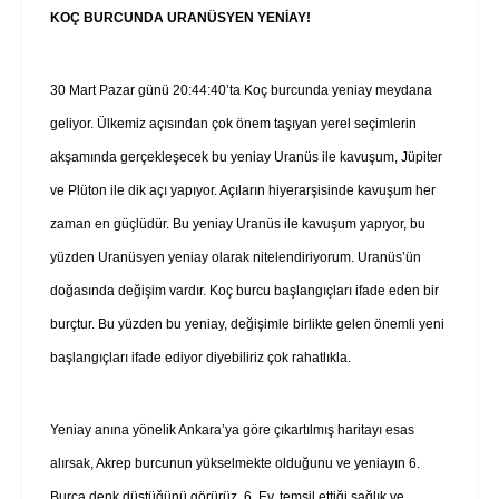
KOÇ BURCUNDA URANÜSYEN YENİAY!
30 Mart Pazar günü 20:44:40’ta Koç burcunda yeniay meydana
geliyor. Ülkemiz açısından çok önem taşıyan yerel seçimlerin
akşamında gerçekleşecek bu yeniay Uranüs ile kavuşum, Jüpiter
ve Plüton ile dik açı yapıyor. Açıların hiyerarşisinde kavuşum her
zaman en güçlüdür. Bu yeniay Uranüs ile kavuşum yapıyor, bu
yüzden Uranüsyen yeniay olarak nitelendiriyorum. Uranüs’ün
doğasında değişim vardır. Koç burcu başlangıçları ifade eden bir
burçtur. Bu yüzden bu yeniay, değişimle birlikte gelen önemli yeni
başlangıçları ifade ediyor diyebiliriz çok rahatlıkla.
Yeniay anına yönelik Ankara’ya göre çıkartılmış haritayı esas
alırsak, Akrep burcunun yükselmekte olduğunu ve yeniayın 6.
Burca denk düştüğünü görürüz. 6. Ev, temsil ettiği sağlık ve