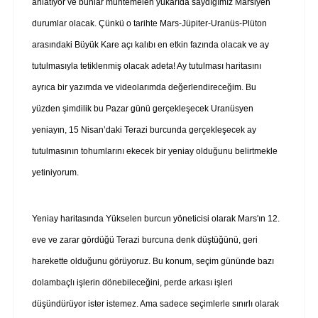
anlatıyor ve bunlar muhtemelen yukarıda saydığımız Marsiyen
durumlar olacak. Çünkü o tarihte Mars-Jüpiter-Uranüs-Plüton
arasındaki Büyük Kare açı kalıbı en etkin fazında olacak ve ay
tutulmasıyla tetiklenmiş olacak adeta! Ay tutulması haritasını
ayrıca bir yazımda ve videolarımda değerlendireceğim. Bu
yüzden şimdilik bu Pazar günü gerçekleşecek Uranüsyen
yeniayın, 15 Nisan’daki Terazi burcunda gerçekleşecek ay
tutulmasının tohumlarını ekecek bir yeniay olduğunu belirtmekle
yetiniyorum.
Yeniay haritasında Yükselen burcun yöneticisi olarak Mars'ın 12.
eve ve zarar gördüğü Terazi burcuna denk düştüğünü, geri
harekette olduğunu görüyoruz. Bu konum, seçim gününde bazı
dolambaçlı işlerin dönebileceğini, perde arkası işleri
düşündürüyor ister istemez. Ama sadece seçimlerle sınırlı olarak