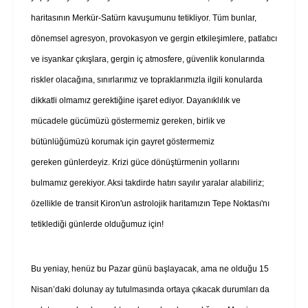
haritasının Merkür-Satürn kavuşumunu tetikliyor. Tüm bunlar,
dönemsel agresyon, provokasyon ve gergin etkileşimlere, patlatıcı
ve isyankar çıkışlara, gergin iç atmosfere, güvenlik konularında
riskler olacağına, sınırlarımız ve topraklarımızla ilgili konularda
dikkatli olmamız gerektiğine işaret ediyor. Dayanıklılık ve
mücadele gücümüzü göstermemiz gereken, birlik ve
bütünlüğümüzü korumak için gayret göstermemiz
gereken günlerdeyiz. Krizi güce dönüştürmenin yollarını
bulmamız gerekiyor. Aksi takdirde hatırı sayılır yaralar alabiliriz;
özellikle de transit Kiron'un astrolojik haritamızın Tepe Noktası'nı
tetiklediği günlerde olduğumuz için!
Bu yeniay, henüz bu Pazar günü başlayacak, ama ne olduğu 15
Nisan’daki dolunay ay tutulmasında ortaya çıkacak durumları da