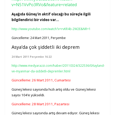
v=N51VvPo3RVo&feature=related
Aşağıda Güneş’in aktif olacağı bu süreçle ilgili
bilgilendirici bir video var…
http://www.youtube.com/watch?v=rvKR4b-2W2E&NR=1
Güncelleme: 24 Mart 2011, Perşembe
Asya’da çok şiddetli iki deprem
24 Mart 2011 Perşembe 16:22
http://www.medyarazzi.com/haber/20110324/322536/0/tayland-
ve-myanmar-da-siddetli-depremler.html
Güncelleme: 26 Mart 2011, Cumartesi
Güneş lekesi sayısında hızlı artış oldu ve
Güneş lekesi
sayısı 104’e yükseldi.
Güncelleme: 28 Mart 2011, Pazartesi
Güneş lekesi sayısında artış devam ediyor. Güneş lekesi