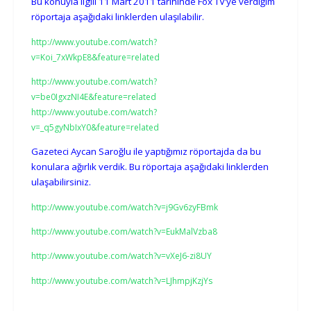
Bu konuyla ilgili 11 Mart 2011 tarihinde Fox TV’ye verdiğim
röportaja aşağıdaki linklerden ulaşılabilir.
http://www.youtube.com/watch?
v=Koi_7xWkpE8&feature=related
http://www.youtube.com/watch?
v=be0IgxzNI4E&feature=related
http://www.youtube.com/watch?
v=_q5gyNbIxY0&feature=related
Gazeteci Aycan Saroğlu ile yaptığımız röportajda da bu
konulara ağırlık verdik. Bu röportaja aşağıdaki linklerden
ulaşabilirsiniz.
http://www.youtube.com/watch?v=j9Gv6zyFBmk
http://www.youtube.com/watch?v=EukMalVzba8
http://www.youtube.com/watch?v=vXeJ6-zi8UY
http://www.youtube.com/watch?v=LJhmpjKzjYs