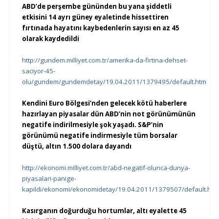
ABD’de perşembe gününden bu yana şiddetli
etkisini 14 ayrı güney eyaletinde hissettiren
fırtınada hayatını kaybedenlerin sayısı en az 45
olarak kaydedildi
http://gundem.milliyet.com.tr/amerika-da-firtina-dehset-
saciyor-45-
olu/gundem/gundemdetay/19.04.2011/1379495/default.htm
Kendini Euro Bölgesi’nden gelecek kötü haberlere
hazırlayan piyasalar dün ABD’nin not görünümünün
negatife indirilmesiyle şok yaşadı. S&P’nin
görünümü negatife indirmesiyle tüm borsalar
düştü, altın 1.500 dolara dayandı
http://ekonomi.milliyet.com.tr/abd-negatif-olunca-dunya-
piyasalari-panige-
kapildi/ekonomi/ekonomidetay/19.04.2011/1379507/default.htm
Kasırganın doğurduğu hortumlar, altı eyalette 45