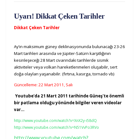
Uyarı! Dikkat Çeken Tarihler
Dikkat Çeken Tarihler
Ay’ın maksimum güney deklinasyonunda bulunacağı 23-26
Mart tarihleri arasında ve Jüpiter-Satürn karşıtlığının
kesinleşeceği 28 Mart civarındaki tarihlerde sismik
aktiviteler veya volkan hareketlenmeleri oluşabilir, sert
doğa olayları yaşanabilir. (fırtına, kasırga, tornado vb)
Güncelleme: 22 Mart 2011, Salı
Youtube’da 21 Mart 2011 tarihinde Güneş’te önemli
bir patlama olduğu yönünde bilgiler veren videolar
var…
http://www.youtube.com/watch?v=XnX2y-i58dQ
http://www.youtube.com/watch?v=N51VvPo3RVo
http://www.youtube.com/watch?