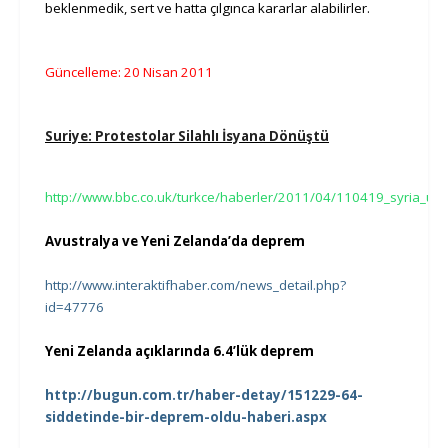
beklenmedik, sert ve hatta çılgınca kararlar alabilirler.
Güncelleme: 20 Nisan 2011
Suriye: Protestolar Silahlı İsyana Dönüştü
http://www.bbc.co.uk/turkce/haberler/2011/04/110419_syria_unr
Avustralya ve Yeni Zelanda’da deprem
http://www.interaktifhaber.com/news_detail.php?
id=47776
Yeni Zelanda açıklarında 6.4’lük deprem
http://bugun.com.tr/haber-detay/151229-64-
siddetinde-bir-deprem-oldu-haberi.aspx