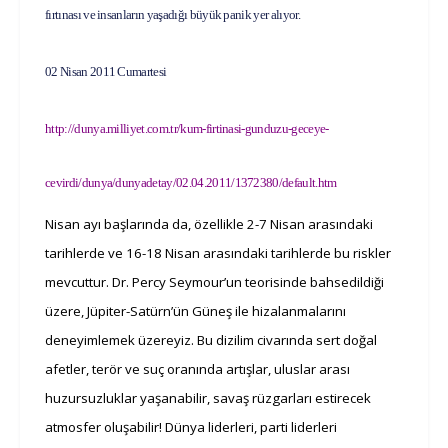
fırtınası ve insanların yaşadığı büyük panik yer alıyor.
02 Nisan 2011 Cumartesi
http://dunya.milliyet.com.tr/kum-firtinasi-gunduzu-geceye-
cevirdi/dunya/dunyadetay/02.04.2011/1372380/default.htm
Nisan ayı başlarında da, özellikle 2-7 Nisan arasındaki
tarihlerde ve 16-18 Nisan arasındaki tarihlerde bu riskler
mevcuttur. Dr. Percy Seymour’un teorisinde bahsedildiği
üzere, Jüpiter-Satürn’ün Güneş ile hizalanmalarını
deneyimlemek üzereyiz. Bu dizilim civarında sert doğal
afetler, terör ve suç oranında artışlar, uluslar arası
huzursuzluklar yaşanabilir, savaş rüzgarları estirecek
atmosfer oluşabilir! Dünya liderleri, parti liderleri