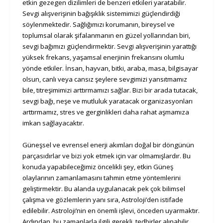
etkin gezegen dizilimleri de benzeri etkileri yaratabilir.
Sevgi alışverişinin bağışıklık sistemimizi güçlendirdiği
söylenmektedir. Sağlığımızı korumanın, bireysel ve
toplumsal olarak şifalanmanın en güzel yollarından biri,
sevgi bağımızı güçlendirmektir. Sevgi alışverişinin yarattığı
yüksek frekans, yaşamsal enerjinin frekansını olumlu
yönde etkiler. İnsan, hayvan, bitki, araba, masa, bilgisayar
olsun, canlı veya cansız şeylere sevgimizi yansıtmamız
bile, titreşimimizi arttırmamızı sağlar. Bizi bir arada tutacak,
sevgi bağı, neşe ve mutluluk yaratacak organizasyonları
arttırmamız, stres ve gerginlikleri daha rahat aşmamıza
imkan sağlayacaktır.
Güneşsel ve evrensel enerji akımları doğal bir döngünün
parçasıdırlar ve bizi yok etmek için var olmamışlardır. Bu
konuda yapabileceğimiz öncelikli şey, etkin Güneş
olaylarının zamanlamasını tahmin etme yöntemlerini
geliştirmektir. Bu alanda uygulanacak pek çok bilimsel
çalışma ve gözlemlerin yanı sıra, Astroloji’den istifade
edilebilir. Astroloji’nin en önemli işlevi, önceden uyarmaktır.
Ardından, bu zamanlarla ilgili gerekli, tedbirler alınabilir.