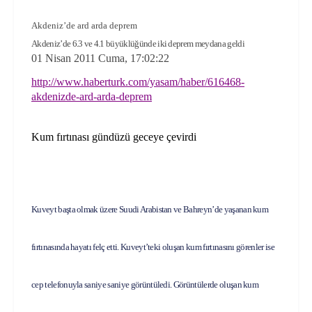
Akdeniz’de ard arda deprem
Akdeniz’de 6.3 ve 4.1 büyüklüğünde iki deprem meydana geldi
01 Nisan 2011 Cuma, 17:02:22
http://www.haberturk.com/yasam/haber/616468-
akdenizde-ard-arda-deprem
Kum fırtınası gündüzü geceye çevirdi
Kuveyt başta olmak üzere Suudi Arabistan ve Bahreyn’de yaşanan kum
fırtınasında hayatı felç etti. Kuveyt’teki oluşan kum fırtınasını görenler ise
cep telefonuyla saniye saniye görüntüledi. Görüntülerde oluşan kum