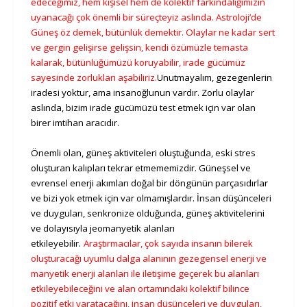
edeceğimiz, hem kişisel hem de kolektif farkındalığımızın
uyanacağı çok önemli bir süreçteyiz aslında. Astroloji’de
Güneş öz demek, bütünlük demektir. Olaylar ne kadar sert
ve gergin gelişirse gelişsin, kendi özümüzle temasta
kalarak, bütünlüğümüzü koruyabilir, irade gücümüz
sayesinde zorlukları aşabiliriz.
Unutmayalım, gezegenlerin
iradesi yoktur, ama insanoğlunun vardır. Zorlu olaylar
aslında, bizim irade gücümüzü test etmek için var olan
birer imtihan aracıdır.
Önemli olan, güneş aktiviteleri oluştuğunda, eski stres
oluşturan kalıpları tekrar etmememizdir. Güneşsel ve
evrensel enerji akımları doğal bir döngünün parçasıdırlar
ve bizi yok etmek için var olmamışlardır. İnsan düşünceleri
ve duyguları, senkronize olduğunda, güneş aktivitelerini
ve dolayısıyla jeomanyetik alanları
etkileyebilir.
Araştırmacılar, çok sayıda insanın bilerek
oluşturacağı uyumlu dalga alanının gezegensel enerji ve
manyetik enerji alanları ile iletişime geçerek bu alanları
etkileyebileceğini ve alan ortamındaki kolektif bilince
pozitif etki yaratacağını, insan düşünceleri ve duyguları,