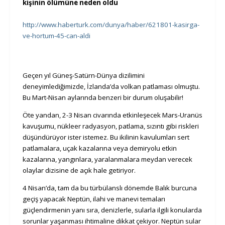
kişinin ölümüne neden oldu
http://www.haberturk.com/dunya/haber/621801-kasirga-
ve-hortum-45-can-aldi
Geçen yıl Güneş-Satürn-Dünya dizilimini
deneyimlediğimizde, İzlanda’da volkan patlaması olmuştu.
Bu Mart-Nisan aylarında benzeri bir durum oluşabilir!
Öte yandan, 2-3 Nisan civarında etkinleşecek Mars-Uranüs
kavuşumu, nükleer radyasyon, patlama, sızıntı gibi riskleri
düşündürüyor ister istemez. Bu ikilinin kavulumları sert
patlamalara, uçak kazalarına veya demiryolu etkin
kazalarına, yangınlara, yaralanmalara meydan verecek
olaylar dizisine de açık hale getiriyor.
4 Nisan’da, tam da bu türbülanslı dönemde Balık burcuna
geçiş yapacak Neptün, ilahi ve manevi temaları
güçlendirmenin yanı sıra, denizlerle, sularla ilgili konularda
sorunlar yaşanması ihtimaline dikkat çekiyor. Neptün sular