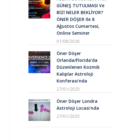
GÜNEŞ TUTULMASI Ve
BİZİ NELER BEKLİYOR?
ÖNER DÖŞER Ile 8
Ağustos Cumartesi,
Online Seminer
01/08/2026
Öner Döşer
Orlanda/Florida’da
Düzenlenen Kozmik
Kalıplar Astroloji
Konferası’nda
27/01/2025
Öner Döşer Londra
Astroloji Locası’nda
27/01/2025