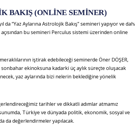
K BAKIŞ (ONLİNE SEMİNER)
ıl da “Yaz Aylarına Astrolojik Bakış” semineri yapıyor ve dah
k açısından bu semineri Perculus sistemi üzerinden online
i meraklılarının iştirak edebileceği seminerde Öner DÖŞER,
k, sonbahar ekinoksuna kadarki üç aylık süreçte oluşacak
ecek, yaz aylarında bizi nelerin beklediğine yönelik
eğerlendireceğimiz tarihler ve dikkatli adımlar atmamız
 sunumda, Türkiye ve dünyada politik, ekonomik, sosyal ve
mında da değerlendirmeler yapılacak.