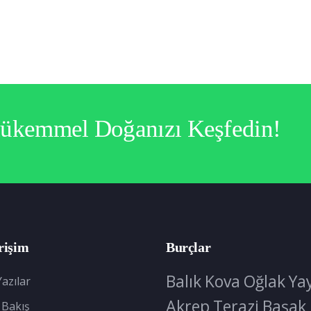
Mükemmel Doğanızı Keşfedin!
rişim
Burçlar
Balık
Kova
Oğlak
Ya
azılar
Akrep
Terazi
Başak
 Bakış