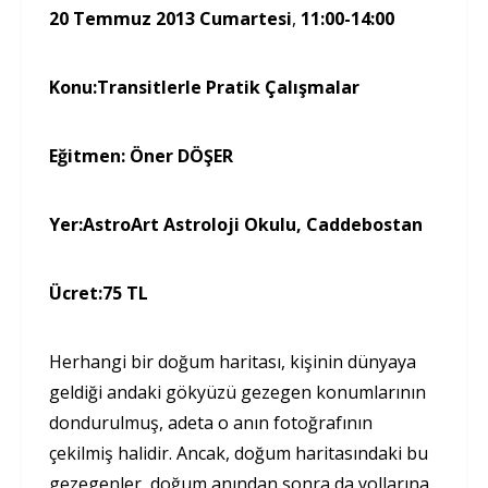
20 Temmuz 2013 Cumartesi
,
11:00-14:00
Konu:
Transitlerle Pratik Çalışmalar
Eğitmen:
Öner DÖŞER
Yer:
AstroArt Astroloji Okulu, Caddebostan
Ücret:
75 TL
Herhangi bir doğum haritası, kişinin dünyaya
geldiği andaki gökyüzü gezegen konumları­nın
dondurulmuş, adeta o anın fotoğrafının
çekilmiş halidir. Ancak, doğum haritasında­ki bu
gezegenler, doğum anından sonra da yollarına