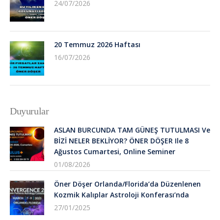
24/07/2026
20 Temmuz 2026 Haftası
16/07/2026
Duyurular
ASLAN BURCUNDA TAM GÜNEŞ TUTULMASI Ve
BİZİ NELER BEKLİYOR? ÖNER DÖŞER Ile 8
Ağustos Cumartesi, Online Seminer
01/08/2026
Öner Döşer Orlanda/Florida’da Düzenlenen
Kozmik Kalıplar Astroloji Konferası’nda
27/01/2025