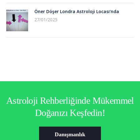
Öner Döşer Londra Astroloji Locası’nda
27/01/2025
Astroloji Rehberliğinde Mükemmel
Doğanızı Keşfedin!
Danışmanlık