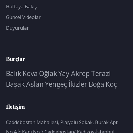
Haftaya Bakış
Güncel Videolar
Duyurular
Burçlar
Balık
Kova
Oğlak
Yay
Akrep
Terazi
Başak
Aslan
Yengeç
İkizler
Boğa
Koç
İletişim
Caddebostan Mahallesi, Plajyolu Sokak, Burak Apt.
No:4 İç Kapı No:7 Caddebostan/ Kadıköy-İstanbul,