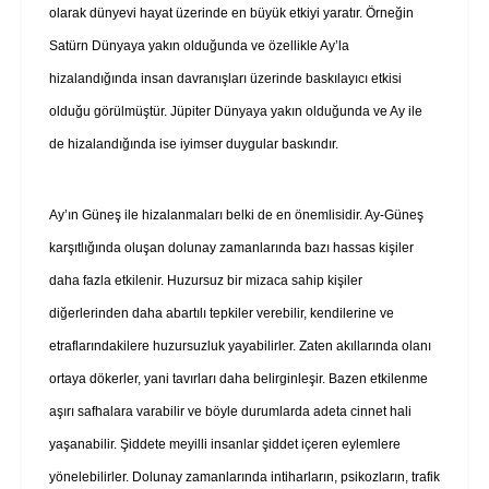
olarak dünyevi hayat üzerinde en büyük etkiyi yaratır. Örneğin
Satürn Dünyaya yakın olduğunda ve özellikle Ay’la
hizalandığında insan davranışları üzerinde baskılayıcı etkisi
olduğu görülmüştür. Jüpiter Dünyaya yakın olduğunda ve Ay ile
de hizalandığında ise iyimser duygular baskındır.
Ay’ın Güneş ile hizalanmaları belki de en önemlisidir. Ay-Güneş
karşıtlığında oluşan dolunay zamanlarında bazı hassas kişiler
daha fazla etkilenir. Huzursuz bir mizaca sahip kişiler
diğerlerinden daha abartılı tepkiler verebilir, kendilerine ve
etraflarındakilere huzursuzluk yayabilirler. Zaten akıllarında olanı
ortaya dökerler, yani tavırları daha belirginleşir. Bazen etkilenme
aşırı safhalara varabilir ve böyle durumlarda adeta cinnet hali
yaşanabilir. Şiddete meyilli insanlar şiddet içeren eylemlere
yönelebilirler. Dolunay zamanlarında intiharların, psikozların, trafik