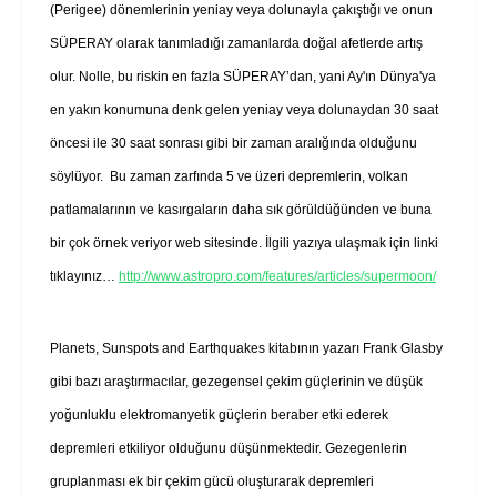
(Perigee) dönemlerinin yeniay veya dolunayla çakıştığı ve onun
SÜPERAY olarak tanımladığı zamanlarda doğal afetlerde artış
olur. Nolle, bu riskin en fazla SÜPERAY’dan, yani Ay'ın Dünya'ya
en yakın konumuna denk gelen yeniay veya dolunaydan 30 saat
öncesi ile 30 saat sonrası gibi bir zaman aralığında olduğunu
söylüyor. Bu zaman zarfında 5 ve üzeri depremlerin, volkan
patlamalarının ve kasırgaların daha sık görüldüğünden ve buna
bir çok örnek veriyor web sitesinde. İlgili yazıya ulaşmak için linki
tıklayınız…
http://www.astropro.com/features/articles/supermoon/
Planets, Sunspots and Earthquakes kitabının yazarı Frank Glasby
gibi bazı araştırmacılar, gezegensel çekim güçlerinin ve düşük
yoğunluklu elektromanyetik güçlerin beraber etki ederek
depremleri etkiliyor olduğunu düşünmektedir. Gezegenlerin
gruplanması ek bir çekim gücü oluşturarak depremleri