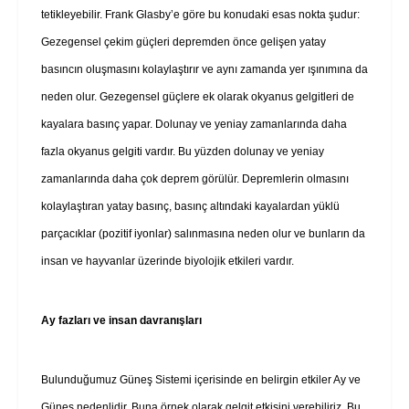
tetikleyebilir. Frank Glasby’e göre bu konudaki esas nokta şudur:
Gezegensel çekim güçleri depremden önce gelişen yatay
basıncın oluşmasını kolaylaştırır ve aynı zamanda yer ışınımına da
neden olur. Gezegensel güçlere ek olarak okyanus gelgitleri de
kayalara basınç yapar. Dolunay ve yeniay zamanlarında daha
fazla okyanus gelgiti vardır. Bu yüzden dolunay ve yeniay
zamanlarında daha çok deprem görülür. Depremlerin olmasını
kolaylaştıran yatay basınç, basınç altındaki kayalardan yüklü
parçacıklar (pozitif iyonlar) salınmasına neden olur ve bunların da
insan ve hayvanlar üzerinde biyolojik etkileri vardır.
Ay fazları ve insan davranışları
Bulunduğumuz Güneş Sistemi içerisinde en belirgin etkiler Ay ve
Güneş nedenlidir. Buna örnek olarak gelgit etkisini verebiliriz. Bu