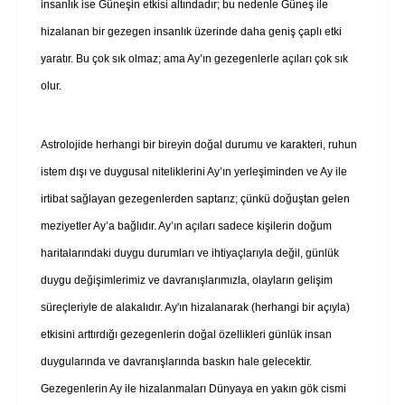
insanlık ise Güneşin etkisi altındadır; bu nedenle Güneş ile
hizalanan bir gezegen insanlık üzerinde daha geniş çaplı etki
yaratır. Bu çok sık olmaz; ama Ay’ın gezegenlerle açıları çok sık
olur.
Astrolojide herhangi bir bireyin doğal durumu ve karakteri, ruhun
istem dışı ve duygusal niteliklerini Ay’ın yerleşiminden ve Ay ile
irtibat sağlayan gezegenlerden saptarız; çünkü doğuştan gelen
meziyetler Ay’a bağlıdır. Ay’ın açıları sadece kişilerin doğum
haritalarındaki duygu durumları ve ihtiyaçlarıyla değil, günlük
duygu değişimlerimiz ve davranışlarımızla, olayların gelişim
süreçleriyle de alakalıdır. Ay'ın hizalanarak (herhangi bir açıyla)
etkisini arttırdığı gezegenlerin doğal özellikleri günlük insan
duygularında ve davranışlarında baskın hale gelecektir.
Gezegenlerin Ay ile hizalanmaları Dünyaya en yakın gök cismi