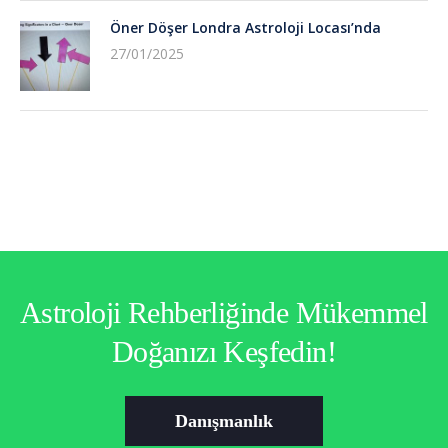
Öner Döşer Londra Astroloji Locası’nda
27/01/2025
Astroloji Rehberliğinde Mükemmel
Doğanızı Keşfedin!
Danışmanlık