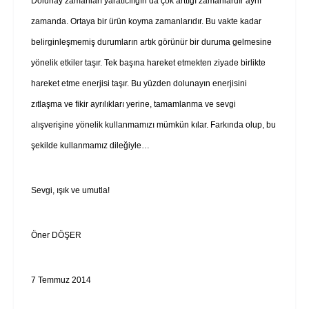
Dolunay zamanları yaratıcılığın da çok arttığı zamanlardır aynı
zamanda. Ortaya bir ürün koyma zamanlarıdır. Bu vakte kadar
belirginleşmemiş durumların artık görünür bir duruma gelmesine
yönelik etkiler taşır. Tek başına hareket etmekten ziyade birlikte
hareket etme enerjisi taşır. Bu yüzden dolunayın enerjisini
zıtlaşma ve fikir ayrılıkları yerine, tamamlanma ve sevgi
alışverişine yönelik kullanmamızı mümkün kılar. Farkında olup, bu
şekilde kullanmamız dileğiyle…
Sevgi, ışık ve umutla!
Öner DÖŞER
7 Temmuz 2014