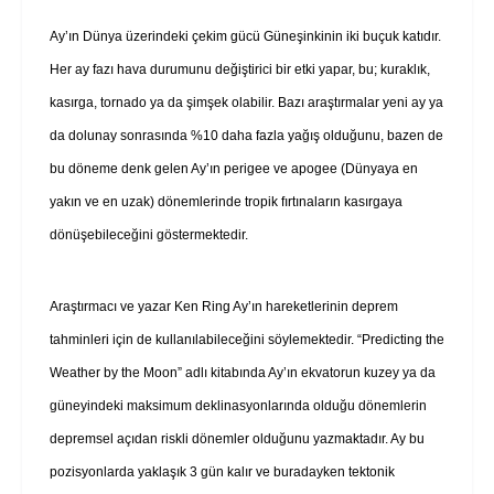
Ay’ın Dünya üzerindeki çekim gücü Güneşinkinin iki buçuk katıdır.
Her ay fazı hava durumunu değiştirici bir etki yapar, bu; kuraklık,
kasırga, tornado ya da şimşek olabilir. Bazı araştırmalar yeni ay ya
da dolunay sonrasında %10 daha fazla yağış olduğunu, bazen de
bu döneme denk gelen Ay’ın perigee ve apogee (Dünyaya en
yakın ve en uzak) dönemlerinde tropik fırtınaların kasırgaya
dönüşebileceğini göstermektedir.
Araştırmacı ve yazar Ken Ring Ay’ın hareketlerinin deprem
tahminleri için de kullanılabileceğini söylemektedir. “Predicting the
Weather by the Moon” adlı kitabında Ay’ın ekvatorun kuzey ya da
güneyindeki maksimum deklinasyonlarında olduğu dönemlerin
depremsel açıdan riskli dönemler olduğunu yazmaktadır. Ay bu
pozisyonlarda yaklaşık 3 gün kalır ve buradayken tektonik