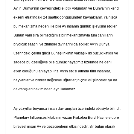
Ay’ın Dünya’nın çevresindeki eliptik yolundan ve Dünya’nın kendi
ekseni etrafındaki 24 saatlik döngüsünden kaynaklanır. Yalnızca
bu mekanizma nedeni ile bile Ay insanın günlük işleyişini etkiler.
Bunun yanı sıra bilmediğimiz bir mekanizmayla tüm canlıların
biyolojik saatini ve zihinsel tavırlarını da etkiler. Ay’ın Dünya
üzerindeki çekim gücü Güneş’inkinin yaklaşık iki buçuk katıdır ve
sadece bu özelliğiyle bile günlük hayatımız üzerinde ne denli
etkin olduğunu anlayabiliriz. Ay’ın etkisi altında tüm insanlar,
hayvanlar ve bitkiler değişime uğrarlar; hiçbiri düşünceleri ya da
davranışları bakımından aynı kalamaz.
Ay yüzyıllar boyunca insan davranışları üzerindeki etkisiyle bilindi.
Planetary Influences kitabının yazarı Psikolog Buryl Payne’e göre
bireysel insan Ay ve gezegenlerin etkisindedir. Bir bütün olarak