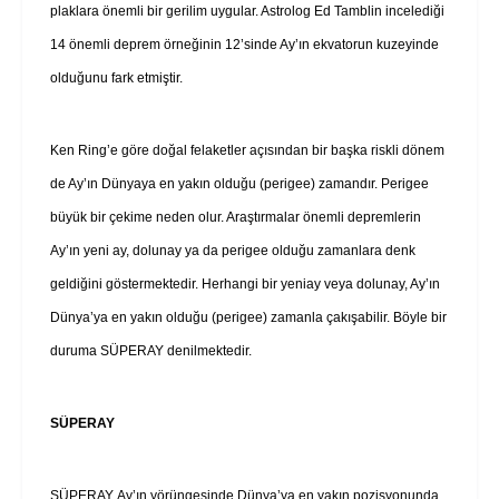
plaklara önemli bir gerilim uygular. Astrolog Ed Tamblin incelediği
14 önemli deprem örneğinin 12’sinde Ay’ın ekvatorun kuzeyinde
olduğunu fark etmiştir.
Ken Ring’e göre doğal felaketler açısından bir başka riskli dönem
de Ay’ın Dünyaya en yakın olduğu (perigee) zamandır. Perigee
büyük bir çekime neden olur. Araştırmalar önemli depremlerin
Ay’ın yeni ay, dolunay ya da perigee olduğu zamanlara denk
geldiğini göstermektedir. Herhangi bir yeniay veya dolunay, Ay’ın
Dünya’ya en yakın olduğu (perigee) zamanla çakışabilir. Böyle bir
duruma SÜPERAY denilmektedir.
SÜPERAY
SÜPERAY, Ay’ın yörüngesinde Dünya’ya en yakın pozisyonunda