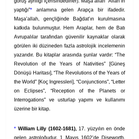
görüş ayrılığı içerisindedirler). Maşa’allah “Allah’ın
yaptığı”
*
anlamına gelen Arapça bir ifadedir.
Maşa’allah, gençliğinde Bağdat’ın kurulmasına
katkıda bulunmuştur. Hem Araplar, hem de Batı
Avrupalılar tarafından güvenilir kaynaklar olarak
görülen iki düzineden fazla astrolojik incelemenin
yazarıdır. Bu kitaplar arasında şunlar vardır: “The
Revolution of the Years of Nativities” [Güneş
Dönüşü Haritası], “The Revolutions of the Years of
the World” [Koç Ingressleri], “Conjunctions”, “Letter
on Eclipses”, “Reception of the Planets or
Interrogations” ve usturlap yapımı ve kullanımı
üzerine bir kitap.
*
William Lilly (1602-1681),
17. yüzyılın en önde
gelen astroloğudur. 1 Mayıs 1602’de Diseworth,