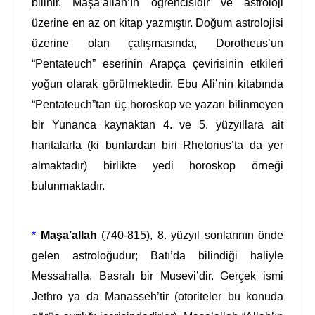
bilinir. Maşa’allah’ın öğrencisidir ve astroloji
üzerine en az on kitap yazmıştır. Doğum astrolojisi
üzerine olan çalışmasında, Dorotheus’un
“Pentateuch”
eserinin Arapça çevirisinin etkileri
yoğun olarak görülmektedir. Ebu Ali’nin kitabında
“Pentateuch”tan üç horoskop ve yazarı bilinmeyen
bir Yunanca kaynaktan 4. ve 5. yüzyıllara ait
haritalarla (ki bunlardan biri Rhetorius’ta da yer
almaktadır) birlikte yedi horoskop örneği
bulunmaktadır.
*
Maşa’allah
(740-815), 8. yüzyıl sonlarının önde
gelen astroloğudur; Batı’da bilindiği haliyle
Messahalla, Basralı bir Musevi’dir. Gerçek ismi
Jethro ya da Manasseh’tir (otoriteler bu konuda