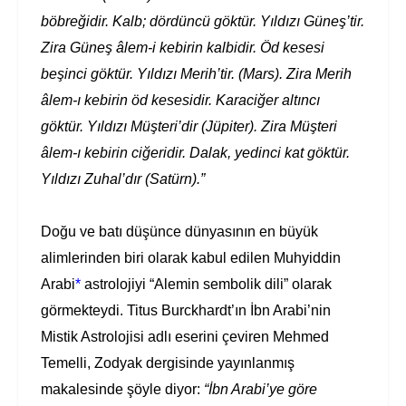
böbreğidir. Kalb; dördüncü göktür. Yıldızı Güneş’tir.
Zira Güneş âlem-i kebirin kalbidir. Öd kesesi
beşinci göktür. Yıldızı Merih’tir. (Mars). Zira Merih
âlem-ı kebirin öd kesesidir. Karaciğer altıncı
göktür. Yıldızı Müşteri’dir (Jüpiter). Zira Müşteri
âlem-ı kebirin ciğeridir. Dalak, yedinci kat göktür.
Yıldızı Zuhal’dır (Satürn).”
Doğu ve batı düşünce dünyasının en büyük
alimlerinden biri olarak kabul edilen Muhyiddin
Arabi
*
astrolojiyi “Alemin sembolik dili” olarak
görmekteydi. Titus Burckhardt’ın İbn Arabi’nin
Mistik Astrolojisi adlı eserini çeviren Mehmed
Temelli, Zodyak dergisinde yayınlanmış
makalesinde şöyle diyor:
“İbn Arabi’ye göre