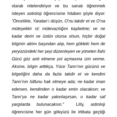
olarak nitelendiriyor ve bu sanatı öğrenmek
isteyen astroloji öğrencisine hitaben şöyle diyor:
“Öncelikle, Yaratan’ı düşün, O’nu takdir et ve O’na
müteşekkir ol; mütevazılığını kaybetme; ve ne
kadar derin ve üstün olursa olsun, hiçbir doğal
bilginin aklını başından alıp, hem gökteki hem de
yeryüzündeki her şeyi düzenleyen ve yöneten İlahi
Gücü göz ardı etmene yol açmasına izin verme.
Aksine, bilgin arttıkça, Yüce Tanrı’nın gücünü ve
bilgeliğini daha da fazla takdir et ve kendini
Tanrı’nın lütfunu hak etmeye ada; ne kadar iman
edersen, kendinden o kadar emin olacaksın; ve
Tanrı’ya ne kadar yakınlaşırsan, o kadar saf
yargılarda bulunacaksın.”
Lilly, astroloji
öğrencisine her gün gökyüzü ile irtibata geçtiği