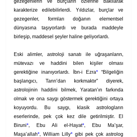
gezegenlerin ve burçların özlerine bakılarak
karakterize edilebilirlerdi. Yıldızlar, burçlar ve
gezegenler, formları doğanın elementsel
dünyasına taşıyorlardı ve burada maddeyle
birleşip, maddesel şeyler haline geliyorlardı.
Eski alimler, astroloji sanatı ile uğraşanların,
mütevazı ve haddini bilen kişiler olması
gerektiğine inanıyorlardı. İbn-i Ezra
*
“Bilgeliğin
başlangıcı, Tanrı’dan korkmaktır” diyerek,
astrolojinin haddini bilmek, Yaratan’ın farkında
olmak ve ona saygı göstermek gerektiğini ortaya
koyuyordu. Bu saygı, klasik astrologların
eserlerinde, pek çok kez dile getirilmiştir. El
Biruni
*
, Ebu Ali el-Hayat
*
, Ebu Ma’şar,
Maşa’allah
*
, William Lilly
*
gibi pek çok astrolog