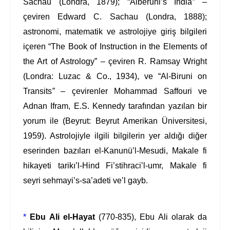
Sachau (Londra, 1879); “Alberuni’s India
” –
çeviren Edward C. Sachau (Londra, 1888);
astronomi, matematik ve astrolojiye giriş bilgileri
içeren “The Book of Instruction in the Elements of
the Art of Astrology” – çeviren R. Ramsay Wright
(Londra: Luzac & Co., 1934), ve “Al-Biruni on
Transits
” –
çevirenler Mohammad Saffouri ve
Adnan Ifram, E.S. Kennedy tarafından yazılan bir
yorum ile (Beyrut: Beyrut Amerikan Üniversitesi,
1959). Astrolojiyle ilgili bilgilerin yer aldığı diğer
eserinden bazıları el-Kanunü’l-Mesudi, Makale fi
hikayeti tarikı’l-Hind Fi’stihraci’l-umr, Makale fi
seyri sehmayi’s-sa’adeti ve’l gayb.
*
Ebu Ali el-Hayat
(770-835), Ebu Ali olarak da