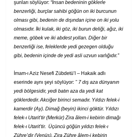
şunları söylüyor:
“İnsan bedeninin göklerle
benzerliği, burçlar sahibi göğün on iki burcunun
olması gibi, bedenin de dışından içine on iki yolu
olmasıdır. İki kulak, iki göz, iki burun deliği, ağız, iki
meme, göbek ve iki abdest yolları. Diğer bir
benzerliği ise, feleklerde yedi gezegen olduğu
gibi, bedenin içinde de yedi asli uzvun varlığıdır.”
İmam-ı Aziz Nesefi Zübdetü’l – Hakaik adlı
eserinde aynı şeyi söylüyor:
" 7 dış aza dünyanın
yedi bölgesidir, yedi batın aza da yedi kat
göklerdedir. Akciğer birinci semadır. Yıldızı felek-i
kamerdir (Ay). Dimağ (beyin) ikinci göktür. Yıldızı
felek-ı Utarit’tir (Merkür) Zira âlem-i kebirin dimağı
felek-ı Utarit’tir.
Üçüncü göğün yıldızı felek-ı
Zühre’dir (Venüs). Zira Zühre âlem-i kebirin