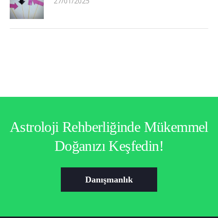
27/01/2025
Astroloji Rehberliğinde Mükemmel
Doğanızı Keşfedin!
Danışmanlık